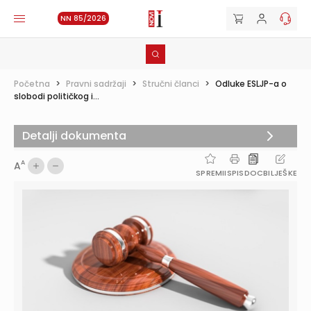
NN 85/2026
Početna
>
Pravni sadržaji
>
Stručni članci
>
Odluke ESLJP-a o
slobodi političkog i...
Detalji dokumenta
A
A
SPREMI
ISPIS
DOC
BILJEŠKE