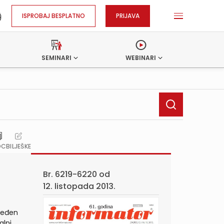
ISPROBAJ BESPLATNO
PRIJAVA
SEMINARI
WEBINARI
OC
BILJEŠKE
Br. 6219-6220 od
12. listopada 2013.
ređen
alni