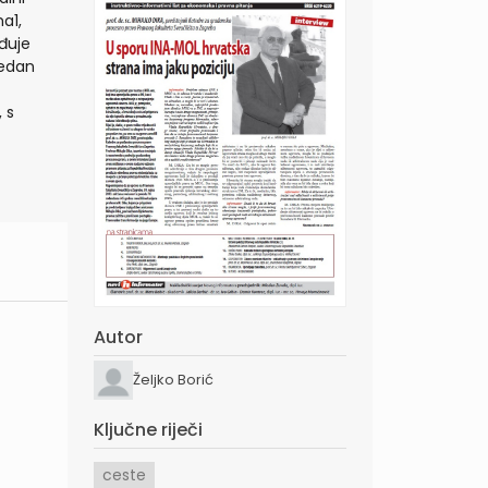
a1,
đuje
jedan
 s
Autor
Željko Borić
Ključne riječi
ceste