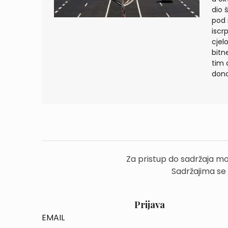
dio 
pod 
iscr
cjel
bitn
tim 
dono
Za pristup do sadržaja mo
Sadržajima se
Prijava
EMAIL