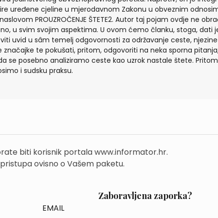
šire uređene cjeline u mjerodavnom Zakonu u obveznim odnosim
naslovom PROUZROČENJE ŠTETE2. Autor taj pojam ovdje ne obra
pno, u svim svojim aspektima. U ovom ćemo članku, stoga, dati 
oviti uvid u sâm temelj odgovornosti za održavanje ceste, njezine
e značajke te pokušati, pritom, odgovoriti na neka sporna pitanja,
da se posebno analiziramo ceste kao uzrok nastale štete. Pritom
simo i sudsku praksu.
rate biti korisnik portala www.informator.hr.
 pristupa ovisno o Vašem paketu.
Zaboravljena zaporka?
EMAIL