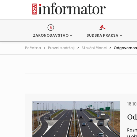
ZAKONODAVSTVO
SUDSKA PRAKSA
Početna
>
Pravni sadržaji
>
Stručni članci
>
Odgovornost
16.10
Od
Razm
u ok