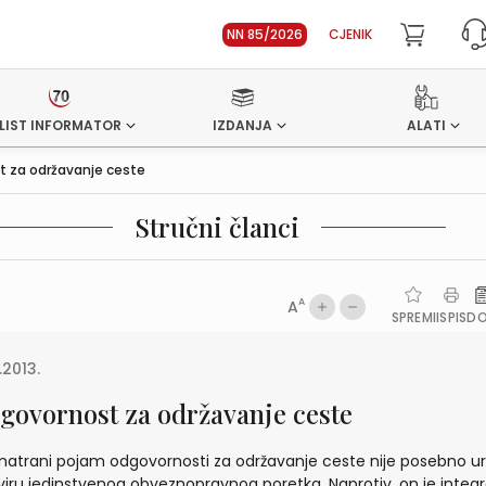
NN 85/2026
CJENIK
LIST INFORMATOR
IZDANJA
ALATI
 za održavanje ceste
Stručni članci
A
A
SPREMI
ISPIS
D
.2013.
govornost za održavanje ceste
atrani pojam odgovornosti za održavanje ceste nije posebno u
viru jedinstvenog obveznopravnog poretka. Naprotiv, on je integr