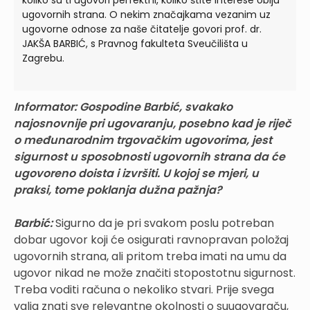
koliko su ti ugovori perfektni, koliko štite interese obiju
ugovornih strana. O nekim značajkama vezanim uz
ugovorne odnose za naše čitatelje govori prof. dr.
JAKŠA BARBIĆ, s Pravnog fakulteta Sveučilišta u
Zagrebu.
Informator:
Gospodine Barbić, svakako
najosnovnije pri ugovaranju, posebno kad je riječ
o međunarodnim trgovačkim ugovorima, jest
sigurnost u sposobnosti ugovornih strana da će
ugovoreno doista i izvršiti. U kojoj se mjeri, u
praksi, tome poklanja dužna pažnja?
Barbić:
Sigurno da je pri svakom poslu potreban
dobar ugovor koji će osigurati ravnopravan položaj
ugovornih strana, ali pritom treba imati na umu da
ugovor nikad ne može značiti stopostotnu sigurnost.
Treba voditi računa o nekoliko stvari. Prije svega
valja znati sve relevantne okolnosti o suugovaraču,