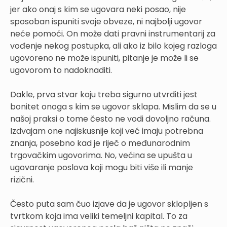
jer ako onaj s kim se ugovara neki posao, nije
sposoban ispuniti svoje obveze, ni najbolji ugovor
neće pomoći. On može dati pravni instrumentarij za
vođenje nekog postupka, ali ako iz bilo kojeg razloga
ugovoreno ne može ispuniti, pitanje je može li se
ugovorom to nadoknaditi.
Dakle, prva stvar koju treba sigurno utvrditi jest
bonitet onoga s kim se ugovor sklapa. Mislim da se u
našoj praksi o tome često ne vodi dovoljno računa.
Izdvajam one najiskusnije koji već imaju potrebna
znanja, posebno kad je riječ o međunarodnim
trgovačkim ugovorima. No, većina se upušta u
ugovaranje poslova koji mogu biti više ili manje
rizični.
Često puta sam čuo izjave da je ugovor sklopljen s
tvrtkom koja ima veliki temeljni kapital. To za