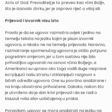
Acts of God. Prevoditelj je to preveo kao »čini Božji«,
što je izazvalo zbrku, jer je zapravo riječ o višoj sili.
Prijevod i izvornik nisu isto
Pravilo je da se ugovor razmatra uvijek i jedino na
temelju teksta na jeziku kojim je pisan izvornik
ugovora, a nikako ne na temelju prijevoda. Naravno,
razmatranje spomenutog ugovora je otišlo potpuno
pogrešnim smjerom, jer u tom sustavu nije bilo
prihvatljivo ugovarati na osnovi »čina Božjeg«, a
Amerikanci su upravo oko toga vodili duge rasprave
iscrpljujući našu stranu i otklanjajući razgovor s
bitnih odredbi ugovora. One su površno analizirane i
na kraju obostrano prihvaćene. Dakako, nakon što
je utvrđeno da je dan krivi prijevod i da se radi o
klauzuli »viša sila« uobičajenoj u praksi.
Ponavljam, ugovor se mora analizirati na jeziku na