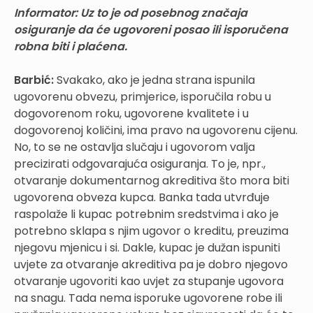
Informator:
Uz to je od posebnog značaja
osiguranje da će ugovoreni posao ili isporučena
robna biti i plaćena.
Barbić:
Svakako, ako je jedna strana ispunila
ugovorenu obvezu, primjerice, isporučila robu u
dogovorenom roku, ugovorene kvalitete i u
dogovorenoj količini, ima pravo na ugovorenu cijenu.
No, to se ne ostavlja slučaju i ugovorom valja
precizirati odgovarajuća osiguranja. To je, npr.,
otvaranje dokumentarnog akreditiva što mora biti
ugovorena obveza kupca. Banka tada utvrđuje
raspolaže li kupac potrebnim sredstvima i ako je
potrebno sklapa s njim ugovor o kreditu, preuzima
njegovu mjenicu i si. Dakle, kupac je dužan ispuniti
uvjete za otvaranje akreditiva pa je dobro njegovo
otvaranje ugovoriti kao uvjet za stupanje ugovora
na snagu. Tada nema isporuke ugovorene robe ili