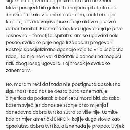
sigurnost ugovorenog posla baš ništa ne znači.
Može posrijedi biti golem temeljni kapital, ali mala
imovina i nikakav bonitet i obratno, mali temeljni
kapital, ali zadovoljavajuće stanje aktive i pasive i
dobar bonitet. Prema tome, kod ugovaranja je prvo
i osnovno - temeljito ispitati s kim se ugovara neki
posao, svakako prije nego li započnu pregovori.
Postoje specijalizirane agencije koje to vrlo uspješno
rade, i to nije neki veliki izdatak u odnosu na mogući
rizik zbog lošeg ugovora. Taj trošak je svakako
zanemariv.
No, moram reći da i tada nije postignuta apsolutna
sigurnost. Kod nas se često puta zanemaruje
činjenica da podatak o bonitetu mora biti, da tako
kažem svjež, jer danas se stanje brzo mijenja i
donedavno dobra tvrtka sutra to više nije. Uzmite
kao primjer američki ENRON, koji je dugo slovio kao
apsolutno dobra tvrtka, a iznenada je propao. Uvijek