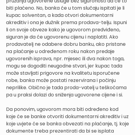
pružanja ugovorene usluge bez siguronosti da će to
biti plaćeno. No, banka će u tom slučaju ispitati je li
kupac solventan, a kada otvori dokumentarni
akreditiv i ona je dužnik prema prodava-telju. Ispuni
li on svoje obveze kako je ugovorom predviđeno,
siguran je da će ugovorenu cijenu i naplatiti. Ako
prodavatelj ne odabere dobru banku, ako pristane
na plaćanje u određenom roku nakon predaje
ugovorenih isprava, npr. mjesec ili dva nakon toga,
mogu se dogoditi neugodne stvari, jer kupac tada
može stavljati prigovore na kvalitetu isporučene
robe, banka može postati rezervirana i počinju
neprilike. Obično je tada proda-vatelj u teškoćama
pa u praksi dolazi do sniženja ugovorene cijene i si.
Da ponovim, ugovorom mora biti određeno kod
koje će se banke otvoriti dokumentarni akreditiv i uz
koje uvjete će se banka obvezati na plaćanje, tj. koje
dokumente treba prezentirati da bi se isplata