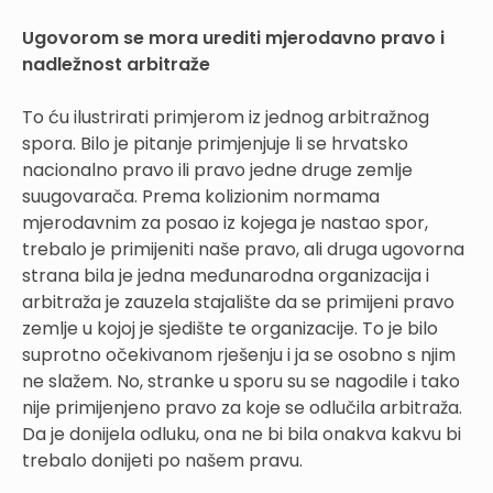
Ugovorom se mora urediti mjerodavno pravo i
nadležnost arbitraže
To ću ilustrirati primjerom iz jednog arbitražnog
spora. Bilo je pitanje primjenjuje li se hrvatsko
nacionalno pravo ili pravo jedne druge zemlje
suugovarača. Prema kolizionim normama
mjerodavnim za posao iz kojega je nastao spor,
trebalo je primijeniti naše pravo, ali druga ugovorna
strana bila je jedna međunarodna organizacija i
arbitraža je zauzela stajalište da se primijeni pravo
zemlje u kojoj je sjedište te organizacije. To je bilo
suprotno očekivanom rješenju i ja se osobno s njim
ne slažem. No, stranke u sporu su se nagodile i tako
nije primijenjeno pravo za koje se odlučila arbitraža.
Da je donijela odluku, ona ne bi bila onakva kakvu bi
trebalo donijeti po našem pravu.