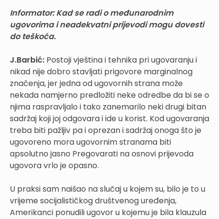
Informator:
Kad se radi o međunarodnim
ugovorima i neadekvatni prijevodi mogu dovesti
do teškoća.
J.Barbić:
Postoji vještina i tehnika pri ugovaranju i
nikad nije dobro stavljati prigovore marginalnog
značenja, jer jedna od ugovornih strana može
nekada namjerno predložiti neke odredbe da bi se o
njima raspravljalo i tako zanemarilo neki drugi bitan
sadržaj koji joj odgovara i ide u korist. Kod ugovaranja
treba biti pažljiv pa i oprezan i sadržaj onoga što je
ugovoreno mora ugovornim stranama biti
apsolutno jasno Pregovarati na osnovi prijevoda
ugovora vrlo je opasno.
U praksi sam naišao na slučaj u kojem su, bilo je to u
vrijeme socijalističkog društvenog uređenja,
Amerikanci ponudili ugovor u kojemu je bila klauzula