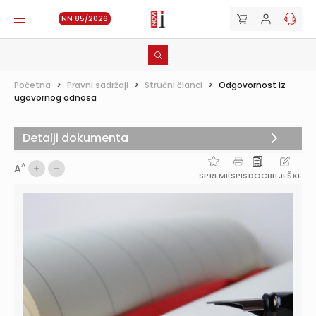
NN 85/2026
Početna
>
Pravni sadržaji
>
Stručni članci
>
Odgovornost iz
ugovornog odnosa
Detalji dokumenta
A
A
SPREMI
ISPIS
DOC
BILJEŠKE