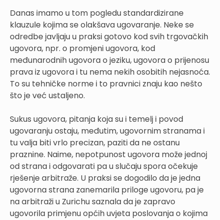
Danas imamo u tom pogledu standardizirane
klauzule kojima se olakšava ugovaranje. Neke se
odredbe javljaju u praksi gotovo kod svih trgovačkih
ugovora, npr. o promjeni ugovora, kod
međunarodnih ugovora o jeziku, ugovora o prijenosu
prava iz ugovora i tu nema nekih osobitih nejasnoća.
To su tehničke norme i to pravnici znaju kao nešto
što je već ustaljeno.
Sukus ugovora, pitanja koja su i temelj i povod
ugovaranju ostaju, međutim, ugovornim stranama i
tu valja biti vrlo precizan, paziti da ne ostanu
praznine. Naime, nepotpunost ugovora može jednoj
od strana i odgovarati pa u slučaju spora očekuje
rješenje arbitraže. U praksi se dogodilo da je jedna
ugovorna strana zanemarila priloge ugovoru, pa je
na arbitraži u Zurichu saznala da je zapravo
ugovorila primjenu općih uvjeta poslovanja o kojima