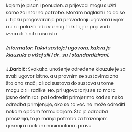
kojem je pisan i ponuđen, a prijevodi mogu služiti
samo za interne potrebe. Moram naglasiti i to da se
u tijeku pregovaranja pri provođenju ugovora uvijek
mora polaziti od izvornog teksta, jer prijevod i
izvornik često nisu isto.
Informator:
Takvi sastojci ugovora, kakva je
klauzula o višoj sili i dr., su i standardizirani.
J.Barbić:
Svakako, unošenje određene klauzule je za
svaki ugovor bitno, a u pravnim se sustavima zna
što ona znači, ali od sustava do sustava u tome
mogu biti i razlike. No, pri ugovaranju se to mora
jasno definirati pa i odrediti primjerima kad se neka
odredba primjenjuje, ako se to već ne može odrediti
nekom općom formulacijom. Što je odredba
preciznija, to je manja potreba za traženjem
rješenja u nekom nacionalnom pravu.