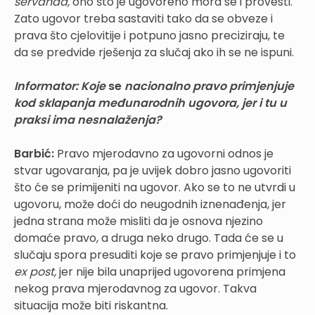
servanda,
ono što je ugovoreno mora se i provesti.
Zato ugovor treba sastaviti tako da se obveze i
prava što cjelovitije i potpuno jasno preciziraju, te
da se predvide rješenja za slučaj ako ih se ne ispuni.
Informator:
Koje
se
nacionalno pravo primjenjuje
kod sklapanja međunarodnih ugovora, jer i tu u
praksi ima nesnalaženja?
Barbić:
Pravo mjerodavno za ugovorni odnos je
stvar ugovaranja, pa je uvijek dobro jasno ugovoriti
što će se primijeniti na ugovor. Ako se to ne utvrdi u
ugovoru, može doći do neugodnih iznenađenja, jer
jedna strana može misliti da je osnova njezino
domaće pravo, a druga neko drugo. Tada će se u
slučaju spora presuditi koje se pravo primjenjuje i to
ex post,
jer nije bila unaprijed ugovorena primjena
nekog prava mjerodavnog za ugovor. Takva
situacija može biti riskantna.