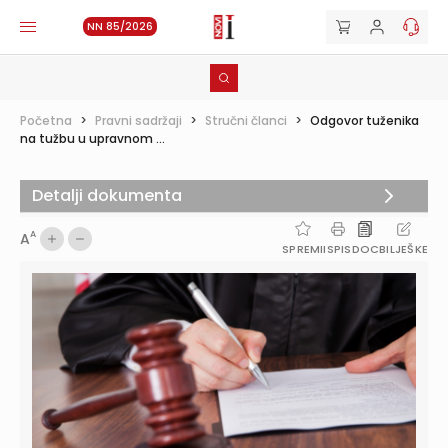
NN 85/2026
Početna
>
Pravni sadržaji
>
Stručni članci
>
Odgovor tuženika
na tužbu u upravnom ...
Detalji dokumenta
A
A
SPREMI
ISPIS
DOC
BILJEŠKE