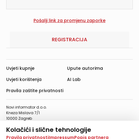
REGISTRACIJA
Uvjeti kupnje
Upute autorima
Uvjeti korištenja
AI Lab
Pravila zaštite privatnosti
Novi informator d.o.o.
Kneza Mislava 7/1
10000 Zagreb
Telefon: 01/4555-454
Kolačići i slične tehnologije
Telefaks: 01/4612-553
info@informator.hr
Na našoj web stranici koristimo kolačiće i slične
Pravila privatnosti
Impressum
Popis partnera