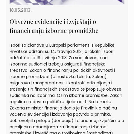
18.05.2013.
Obvezne evidencije i izvještaji o
financiranju izborne promidžbe
Izbori za članove u Europski parlament iz Republike
Hrvatske održani su 14. travnja 2013., a lokalni izbori
održat će se 19. svibnja 2013. Za sudjelovanje na
izborima sudionici trebaju osigurati financijska
sredstva. Zakon o financiranju političkih aktivnosti i
izborne promidžbe1 (u nastavku teksta: Zakon)
osigurava transparentnost i kontrolu prikupljanja i
trošenja tih financijskih sredstava te propisuje obveze
sudionika na izborima. Osim izborne promidžbe, Zakon
regulira i redovitu političku djelatnost. Na temelju
Zakona ministar financija donio je Pravilnik o načinu
vođenja evidencija i izdavanja potvrda o primitku
dobrovoljnih priloga (donacija) i članarina, izvješćima o
primljenim donacijama za financiranje izborne
promidžbe i izvješćima o troškovima (rashodima)