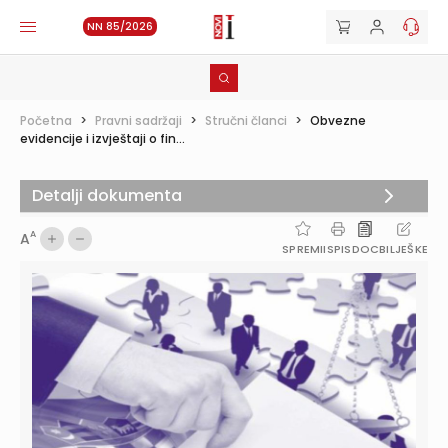
NN 85/2026
Početna
>
Pravni sadržaji
>
Stručni članci
>
Obvezne
evidencije i izvještaji o fin...
Detalji dokumenta
A
A
SPREMI
ISPIS
DOC
BILJEŠKE