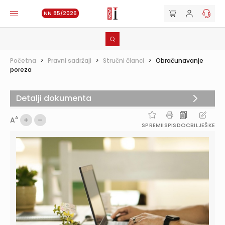
NN 85/2026
Početna
>
Pravni sadržaji
>
Stručni članci
>
Obračunavanje
poreza
Detalji dokumenta
A
A
SPREMI
ISPIS
DOC
BILJEŠKE