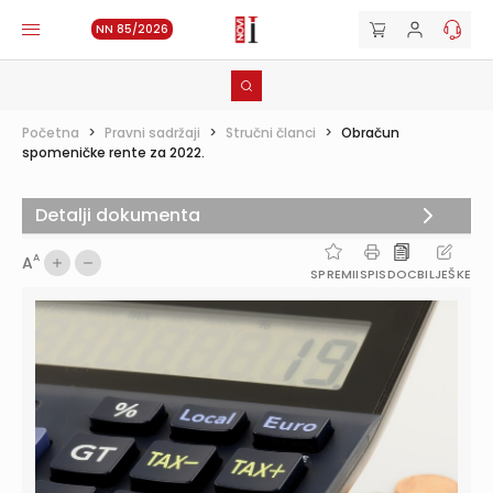
NN 85/2026
Početna
>
Pravni sadržaji
>
Stručni članci
>
Obračun
spomeničke rente za 2022.
Detalji dokumenta
A
A
SPREMI
ISPIS
DOC
BILJEŠKE