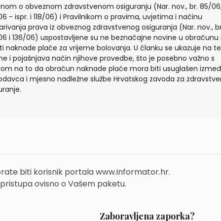
nom o obveznom zdravstvenom osiguranju (Nar. nov., br. 85/06
06 - ispr. i 118/06) i Pravilnikom o pravima, uvjetima i načinu
arivanja prava iz obveznog zdravstvenog osiguranja (Nar. nov., br
06 i 136/06) uspostavljene su ne beznačajne novine u obračunu 
ati naknade plaće za vrijeme bolovanja. U članku se ukazuje na te
ne i pojašnjava način njihove provedbe, što je posebno važno s
rom na to da obračun naknade plaće mora biti usuglašen izme
odavca i mjesno nadležne službe Hrvatskog zavoda za zdravstv
uranje.
rate biti korisnik portala www.informator.hr.
 pristupa ovisno o Vašem paketu.
Zaboravljena zaporka?