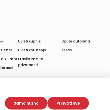
ik
Uvjeti kupnje
Upute autorima
sletter
Uvjeti korištenja
AI Lab
Kalkulatori
Pravila zaštite
privatnosti
Obrasci
aju. Time poboljšavamo korisničko iskustvo,
 više web stranica i uređaja u tu svrhu. Naši partneri
Samo nužno
Prihvati sve
e. Opcija „Prihvati sve“ omogućuje postavljanje i