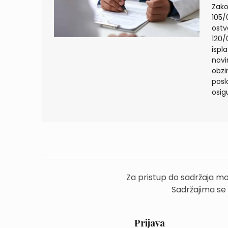
Zako
105/
ostv
120/
ispl
novi
obzi
posl
osig
Za pristup do sadržaja mo
Sadržajima se
Prijava