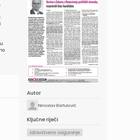
,
.
i
đu
eno
Autor
Ninoslav Bartulović
Ključne riječi
zdravstveno osiguranje