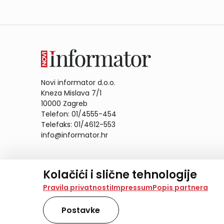
Novi informator d.o.o.
Kneza Mislava 7/1
10000 Zagreb
Telefon: 01/4555-454
Telefaks: 01/4612-553
info@informator.hr
PRATITE NAS:
Kolačići i slične tehnologije
Na našoj web stranici koristimo kolačiće i slične te
Pravila privatnosti
Impressum
Popis partnera
analiziramo promet na stranici te prikazujemo sadržaje
također koriste ove tehnologije.
Postavke
Odabirom opcije „Samo nužno“ prihvaćate samo one ko