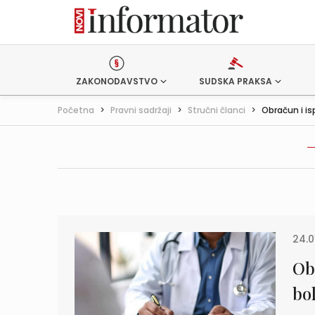
ZAKONODAVSTVO
SUDSKA PRAKSA
Početna
>
Pravni sadržaji
>
Stručni članci
>
Obračun i is
24.0
Ob
bo