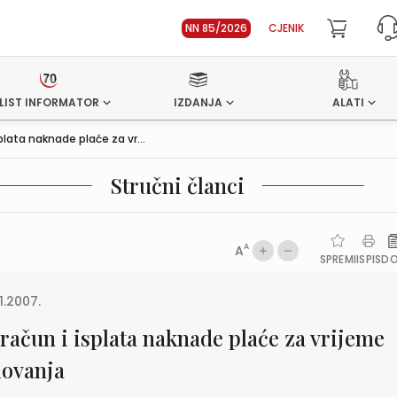
NN 85/2026
CJENIK
LIST INFORMATOR
IZDANJA
ALATI
plata naknade plaće za vr...
Stručni članci
A
A
SPREMI
ISPIS
D
1.2007.
račun i isplata naknade plaće za vrijeme
lovanja