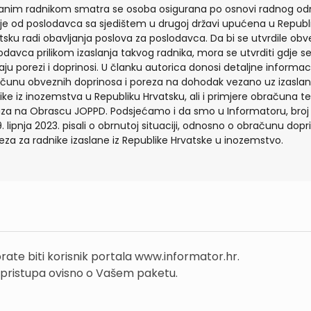
lanim radnikom smatra se osoba osigurana po osnovi radnog o
 je od poslodavca sa sjedištem u drugoj državi upućena u Republ
tsku radi obavljanja poslova za poslodavca. Da bi se utvrdile obv
odavca prilikom izaslanja takvog radnika, mora se utvrditi gdje s
aju porezi i doprinosi. U članku autorica donosi detaljne informac
čunu obveznih doprinosa i poreza na dohodak vezano uz izasla
ike iz inozemstva u Republiku Hrvatsku, ali i primjere obračuna te
aza na Obrascu JOPPD. Podsjećamo i da smo u Informatoru, broj
9. lipnja 2023. pisali o obrnutoj situaciji, odnosno o obračunu dop
reza za radnike izaslane iz Republike Hrvatske u inozemstvo.
rate biti korisnik portala www.informator.hr.
 pristupa ovisno o Vašem paketu.