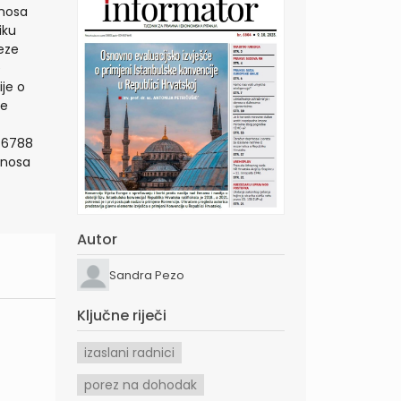
dnosa
iku
eze
e
ije o
ne
 6788
rinosa
Autor
Sandra Pezo
Ključne riječi
izaslani radnici
porez na dohodak