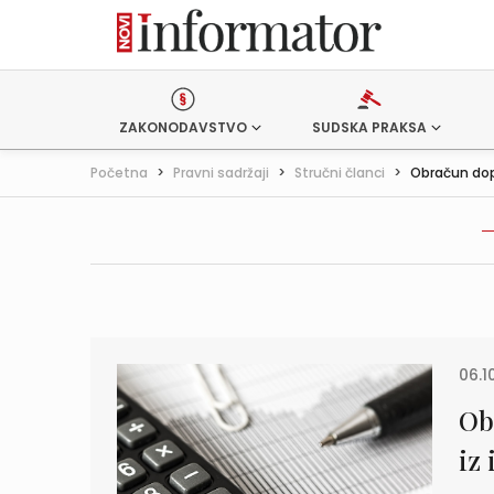
ZAKONODAVSTVO
SUDSKA PRAKSA
Početna
>
Pravni sadržaji
>
Stručni članci
>
Obračun dopr
06.1
Ob
iz