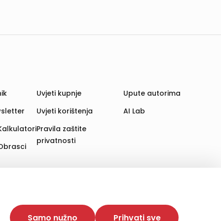
ik
Uvjeti kupnje
Upute autorima
sletter
Uvjeti korištenja
AI Lab
Kalkulatori
Pravila zaštite
privatnosti
Obrasci
aju. Time poboljšavamo korisničko iskustvo,
 više web stranica i uređaja u tu svrhu. Naši partneri
Samo nužno
Prihvati sve