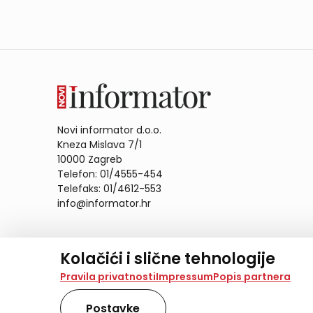
Novi informator d.o.o.
Kneza Mislava 7/1
10000 Zagreb
Telefon: 01/4555-454
Telefaks: 01/4612-553
info@informator.hr
PRATITE NAS:
Kolačići i slične tehnologije
Na našoj web stranici koristimo kolačiće i slične te
Pravila privatnosti
Impressum
Popis partnera
analiziramo promet na stranici te prikazujemo sadržaje
također koriste ove tehnologije.
Postavke