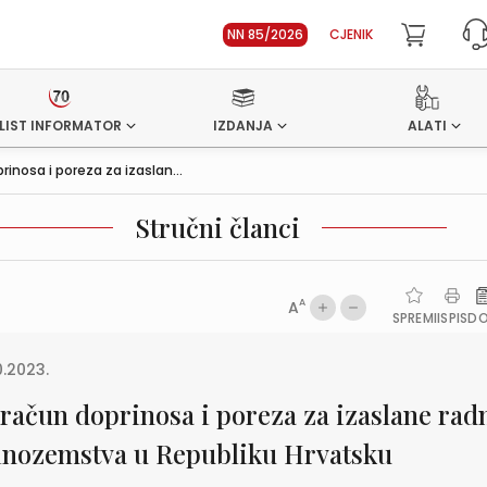
NN 85/2026
CJENIK
LIST INFORMATOR
IZDANJA
ALATI
inosa i poreza za izaslan...
Stručni članci
A
A
SPREMI
ISPIS
D
0.2023.
račun doprinosa i poreza za izaslane rad
 inozemstva u Republiku Hrvatsku