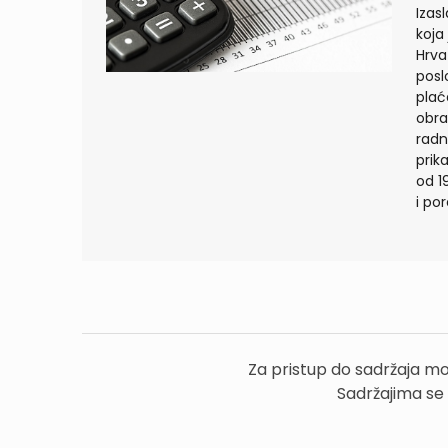
Izas
koja
Hrva
posl
plać
obra
radn
prik
od 1
i po
Za pristup do sadržaja mo
Sadržajima se