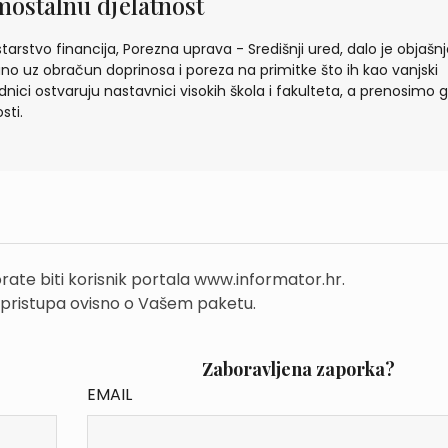
mostalnu djelatnost
starstvo financija, Porezna uprava - Središnji ured, dalo je objašn
no uz obračun doprinosa i poreza na primitke što ih kao vanjski
dnici ostvaruju nastavnici visokih škola i fakulteta, a prenosimo 
osti.
rate biti korisnik portala www.informator.hr.
 pristupa ovisno o Vašem paketu.
Zaboravljena zaporka?
EMAIL