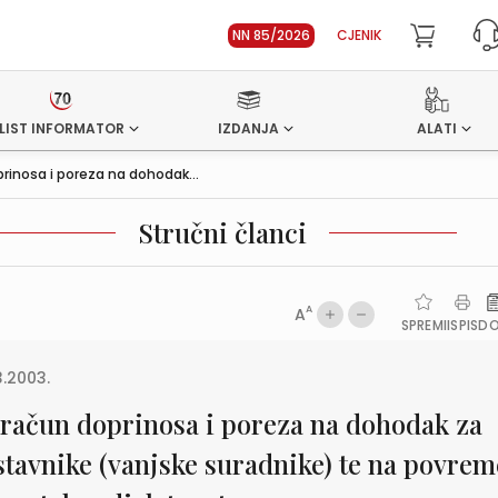
NN 85/2026
CJENIK
LIST INFORMATOR
IZDANJA
ALATI
rinosa i poreza na dohodak...
Stručni članci
A
A
SPREMI
ISPIS
D
3.2003.
račun doprinosa i poreza na dohodak za
stavnike (vanjske suradnike) te na povre