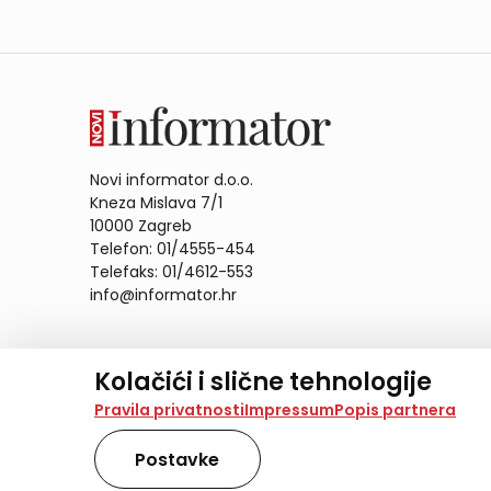
Novi informator d.o.o.
Kneza Mislava 7/1
10000 Zagreb
Telefon: 01/4555-454
Telefaks: 01/4612-553
info@informator.hr
PRATITE NAS:
Kolačići i slične tehnologije
Na našoj web stranici koristimo kolačiće i slične te
Pravila privatnosti
Impressum
Popis partnera
analiziramo promet na stranici te prikazujemo sadržaje
također koriste ove tehnologije.
Postavke
Odabirom opcije „Samo nužno“ prihvaćate samo one ko