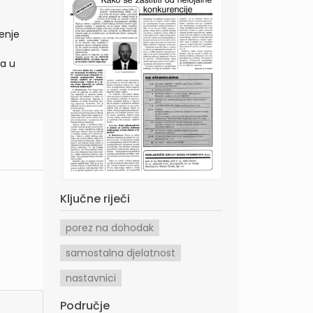
jenje
ga u
Ključne riječi
porez na dohodak
samostalna djelatnost
nastavnici
Područje