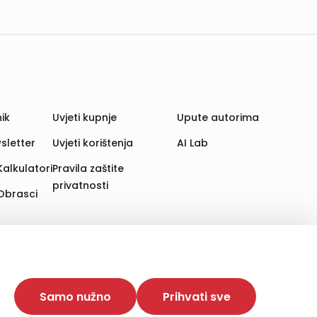
ik
Uvjeti kupnje
Upute autorima
sletter
Uvjeti korištenja
AI Lab
Kalkulatori
Pravila zaštite
privatnosti
Obrasci
aju. Time poboljšavamo korisničko iskustvo,
 više web stranica i uređaja u tu svrhu. Naši partneri
Samo nužno
Prihvati sve
e. Opcija „Prihvati sve“ omogućuje postavljanje i