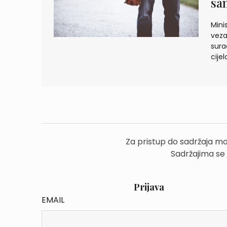
sa
Mini
veza
sura
cijel
Za pristup do sadržaja mo
Sadržajima se
Prijava
EMAIL