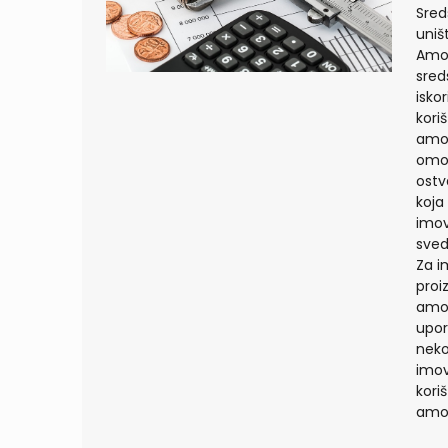
Sred
uniš
Amor
sred
isko
kori
amor
omog
ostv
koja
imov
sved
Za i
proi
amor
upor
neko
imov
kori
amor