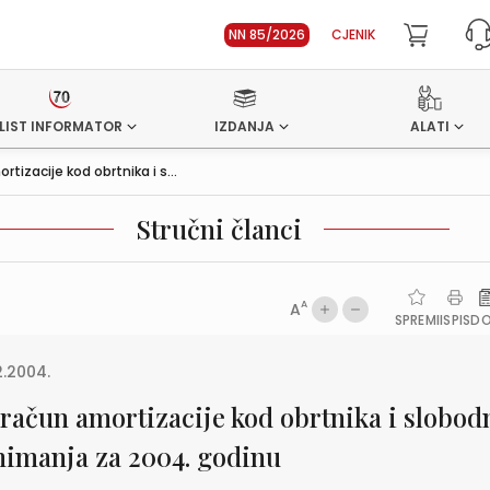
NN 85/2026
CJENIK
LIST INFORMATOR
IZDANJA
ALATI
tizacije kod obrtnika i s...
Stručni članci
A
A
SPREMI
ISPIS
D
2.2004.
račun amortizacije kod obrtnika i slobod
nimanja za 2004. godinu