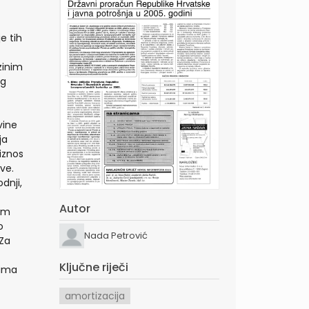
e tih
zinim
og
vine
ja
iznos
ve.
dnji,
Autor
kom
o
Nada Petrović
 Za
Ključne riječi
tima
amortizacija