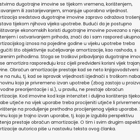
stvima dugotrajne imovine se tijekom vremena, korištenjem,
tavanjem ili zastarijevanjem, smanjuje uporabna vrijednost.
tizacija sredstava dugotrajne imovine zapravo odražava trošenj
stava tijekom njihova vijeka upotrebe. Budući da je postupno
rištavanje ekonomskih koristi dugotrajne imovine povezano s nje
štenjem i ostvarivanjem prihoda, znači da i sam raspored ukupn
tizacijskog iznosa na pojedine godine u vijeku upotrebe treba
ućiti što objektivnije sučeljavanje amortizacije, kao rashoda, s
arenim prihodima. Stoga se troškovi pribavljanja dugotrajne imo
 se amortizira raspoređuju kroz cijeli predviđeni korisni vijek trajan
ine. Obračun amortizacije prestaje kad se neto knjigovodstveni 
e na nulu, tj. kad se ispravak vrijednosti izjednači s troškom naba
movinu koja je privremeno izvan upotrebe (zbog zastoja u proizvo
zvodne preorijentacije i si.), u pravilu, ne prestaje obračun
tizacije. Kod imovine kod koje intenzitet i duljina korištenja tije
abe utječe na vijek uporabe treba procijeniti utječe li privremen
rištenje na produljenje prethodno procijenjenog vijeka uporabe.
inu koja je trajno izvan uporabe, tj. koja je izgubila perspektivu
štenja prestaje obračun amortizacije. O tim i svim drugim aspek
tizacije autorica piše u nastavku teksta ovog članka.