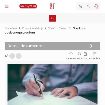
NN 85/2026
Početna
>
Pravni sadržaji
>
Stručni članci
>
O zakupu
poslovnoga prostora
Detalji dokumenta
A
A
SPREMI
ISPIS
DOC
BILJEŠKE