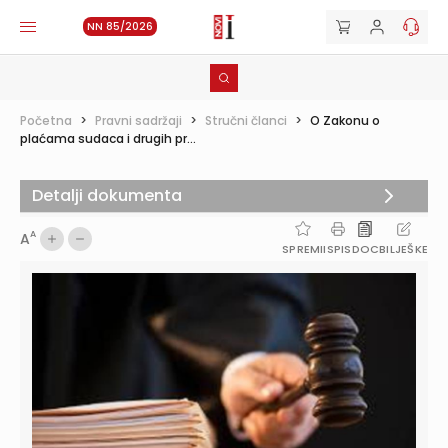
NN 85/2026
Početna
>
Pravni sadržaji
>
Stručni članci
>
O Zakonu o
plaćama sudaca i drugih pr...
Detalji dokumenta
A
A
SPREMI
ISPIS
DOC
BILJEŠKE