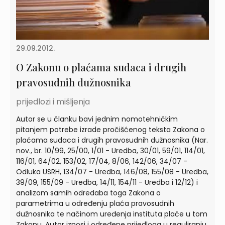
29.09.2012.
O Zakonu o plaćama sudaca i drugih
pravosudnih dužnosnika
prijedlozi i mišljenja
Autor se u članku bavi jednim nomotehničkim
pitanjem potrebe izrade pročišćenog teksta Zakona o
plaćama sudaca i drugih pravosudnih dužnosnika (Nar.
nov., br. 10/99, 25/00, 1/01 - Uredba, 30/01, 59/01, 114/01,
116/01, 64/02, 153/02, 17/04, 8/06, 142/06, 34/07 -
Odluka USRH, 134/07 - Uredba, 146/08, 155/08 - Uredba,
39/09, 155/09 - Uredba, 14/11, 154/11 - Uredba i 12/12) i
analizom samih odredaba toga Zakona o
parametrima u određenju plaća pravosudnih
dužnosnika te načinom uređenja instituta plaće u tom
Zakonu. Autor iznosi i određene prijedloga u reguliranju