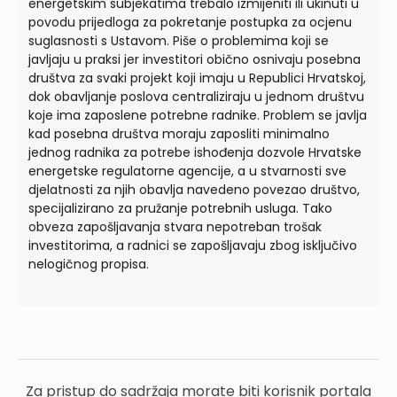
energetskim subjekatima trebalo izmijeniti ili ukinuti u
povodu prijedloga za pokretanje postupka za ocjenu
suglasnosti s Ustavom. Piše o problemima koji se
javljaju u praksi jer investitori obično osnivaju posebna
društva za svaki projekt koji imaju u Republici Hrvatskoj,
dok obavljanje poslova centraliziraju u jednom društvu
koje ima zaposlene potrebne radnike. Problem se javlja
kad posebna društva moraju zaposliti minimalno
jednog radnika za potrebe ishođenja dozvole Hrvatske
energetske regulatorne agencije, a u stvarnosti sve
djelatnosti za njih obavlja navedeno povezao društvo,
specijalizirano za pružanje potrebnih usluga. Tako
obveza zapošljavanja stvara nepotreban trošak
investitorima, a radnici se zapošljavaju zbog isključivo
nelogičnog propisa.
Za pristup do sadržaja morate biti korisnik portala