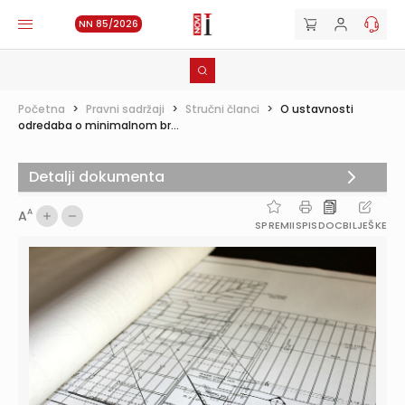
NN 85/2026
Početna
>
Pravni sadržaji
>
Stručni članci
>
O ustavnosti
odredaba o minimalnom br...
Detalji dokumenta
A
A
SPREMI
ISPIS
DOC
BILJEŠKE