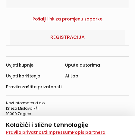
REGISTRACIJA
Uvjeti kupnje
Upute autorima
Uvjeti korištenja
AI Lab
Pravila zaštite privatnosti
Novi informator d.o.o.
Kneza Mislava 7/1
10000 Zagreb
Telefon: 01/4555-454
Kolačići i slične tehnologije
Telefaks: 01/4612-553
info@informator.hr
Na našoj web stranici koristimo kolačiće i slične
Pravila privatnosti
Impressum
Popis partnera