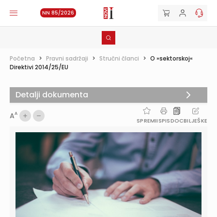
NN 85/2026
Početna
>
Pravni sadržaji
>
Stručni članci
>
O »sektorskoj«
Direktivi 2014/25/EU
Detalji dokumenta
A
A
SPREMI
ISPIS
DOC
BILJEŠKE