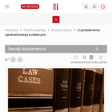
NN 85/2026
Početna
>
Pravni sadržaji
>
Stručni članci
>
O problemima
ujednačavanja sudske pra...
Detalji dokumenta
A
A
SPREMI
ISPIS
DOC
BILJEŠKE