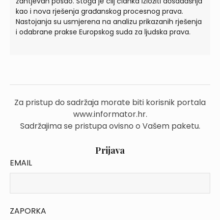
zahtjevan posao. Stoga je cilj članka izložiti dosadašnja
kao i nova rješenja građanskog procesnog prava.
Nastojanja su usmjerena na analizu prikazanih rješenja
i odabrane prakse Europskog suda za ljudska prava.
Za pristup do sadržaja morate biti korisnik portala
www.informator.hr.
Sadržajima se pristupa ovisno o Vašem paketu.
Prijava
EMAIL
ZAPORKA