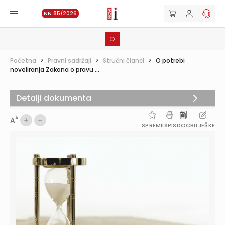
NN 85/2026
Početna
>
Pravni sadržaji
>
Stručni članci
>
O potrebi
noveliranja Zakona o pravu ...
Detalji dokumenta
A
A
SPREMI
ISPIS
DOC
BILJEŠKE