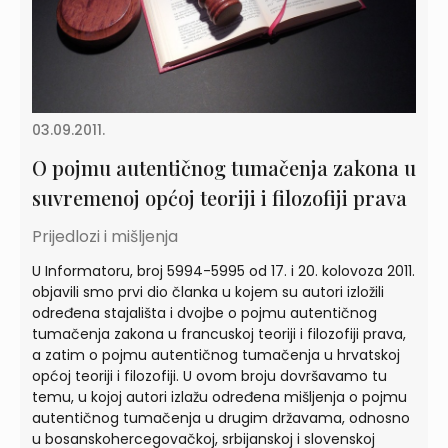
03.09.2011.
O pojmu autentičnog tumačenja zakona u
suvremenoj općoj teoriji i filozofiji prava
Prijedlozi i mišljenja
U Informatoru, broj 5994-5995 od 17. i 20. kolovoza 2011.
objavili smo prvi dio članka u kojem su autori izložili
određena stajališta i dvojbe o pojmu autentičnog
tumačenja zakona u francuskoj teoriji i filozofiji prava,
a zatim o pojmu autentičnog tumačenja u hrvatskoj
općoj teoriji i filozofiji. U ovom broju dovršavamo tu
temu, u kojoj autori izlažu određena mišljenja o pojmu
autentičnog tumačenja u drugim državama, odnosno
u bosanskohercegovačkoj, srbijanskoj i slovenskoj