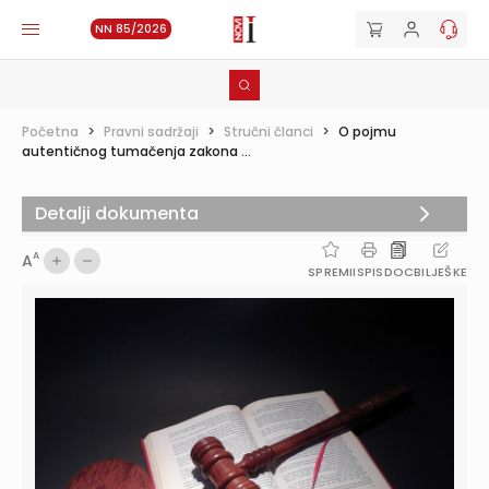
NN 85/2026
Početna
>
Pravni sadržaji
>
Stručni članci
>
O pojmu
autentičnog tumačenja zakona ...
Detalji dokumenta
A
A
SPREMI
ISPIS
DOC
BILJEŠKE