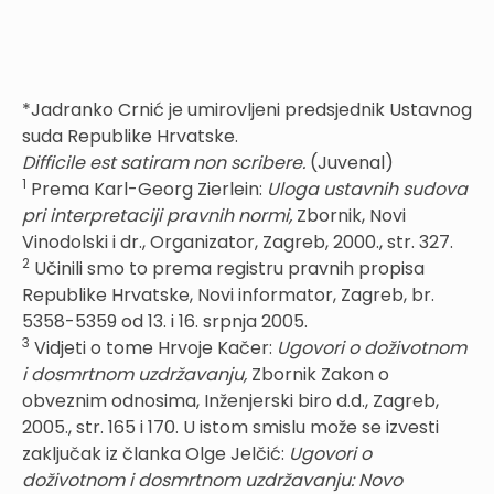
*Jadranko Crnić je umirovljeni predsjednik Ustavnog
suda Republike Hrvatske.
Difficile est satiram non scribere.
(Juvenal)
1
Prema Karl-Georg Zierlein:
Uloga ustavnih sudova
pri interpretaciji pravnih normi,
Zbornik, Novi
Vinodolski i dr., Organizator, Zagreb, 2000., str. 327.
2
Učinili smo to prema registru pravnih propisa
Republike Hrvatske, Novi informator, Zagreb, br.
5358-5359 od 13. i 16. srpnja 2005.
3
Vidjeti o tome Hrvoje Kačer:
Ugovori o doživotnom
i dosmrtnom uzdržavanju,
Zbornik Zakon o
obveznim odnosima, Inženjerski biro d.d., Zagreb,
2005., str. 165 i 170. U istom smislu može se izvesti
zaključak iz članka Olge Jelčić:
Ugovori o
doživotnom i dosmrtnom uzdržavanju: Novo