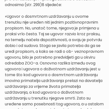
odnosima (str. 299)8 sljedeće:
»Ugovor o dosmrtnom uzdržavanju u ovome
trenutku nije uređen niti jednim pozitivnopravnim
propisom. No, unatoč tome, njegova je primjena u
praksi vrlo česta. Taj se ugovor razvio kroz praksu,
na temelju načela dispozitivnosti, a svoju je potvrdu
dobio i od sudova. Stoga se javila potreba da ga se
uredi propisom, a kako se radi o ob- veznopravnom
ugovoru, bilo je potrebno predvidjeti ga u okviru
odredaba ZOO-a. Osnovna razlika između ovog
ugovora i ugovora o doživotnom uzdržavanju jest u
tome što kod ugovora o dosmrtnom uzdržavanju
imovina primatelja uzdržavanja prelazi na davatelja
uzdržavanja za vrijeme života primatelja
uzdržavanja, a kod ugovora o doživotnom
uzdržavanju u trenutku njegove smrti. Zato su
uređene samo posebnosti tog ugovora, a u ostalom