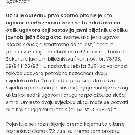
ugovora.«
Uz tu je odredbu prvo sporno pitanje je li to
ugovor
mortis causa
i kako se to odražava na
oblik ugovora koji sastavlja javni bilježnik u obliku
javnobilježničkog akta.
Naime, ako je to ugovor
3
mortis causa,
a smatramo da to jest,
onda je
prema važećoj odredbi članka 62. stavak 1. točka 1.
Zakona o javnom bilježništvu (Nar. nov., br. 78/93,
29/94 i 162/98 - u nastavku teksta: ZJB) za valjanost
takvog ugovora potrebna nazočnost dvaju
svjedoka akta. Ta odredba propisuje da su dva
svjedoka potrebna pri sastavljanju javnobilježničkog
akta koji sadrži ugovor ili drugu raspoložbu za slučaj
smrti. Umjesto dvaju svjedoka akta, može se pozvati
4
bilo koji drugi javni bilježnik (čl. 62. st. 3. ZJB-a).
Pojavljuje se i razmišljanje prema kojemu to pitanje
razrješava članak 72. ZJB-a. Prema tom propisu: