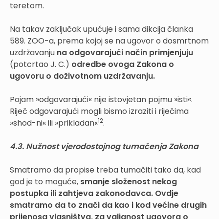
teretom.
Na takav zaključak upućuje i sama dikcija članka
589. ZOO-a, prema kojoj se na ugovor o dosmrtnom
uzdržavanju
na odgovarajući način primjenjuju
(potcrtao J. C.)
odredbe ovoga Zakona o
ugovoru o doživotnom uzdržavanju.
Pojam »odgovarajući« nije istovjetan pojmu »isti«.
Riječ odgovarajući mogli bismo izraziti i riječima
12
»shod-ni« ili »prikladan«
.
4.3. Nužnost vjerodostojnog tumačenja Zakona
Smatramo da propise treba tumačiti tako da, kad
god je to moguće,
smanje složenost nekog
postupka ili zahtjeva zakonodavca. Ovdje
smatramo da to znači da kao i kod većine drugih
prijenosa vlasništva, za valjanost ugovora o