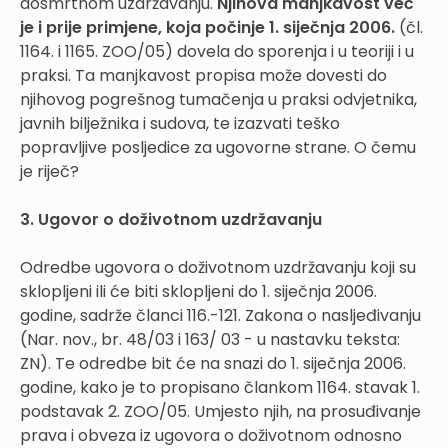
dosmrtnom uzdržavanju.
Njihova manjkavost već
je i prije primjene, koja počinje 1. siječnja 2006.
(čl.
1164. i 1165. ZOO/05) dovela do sporenja i u teoriji i u
praksi. Ta manjkavost propisa može dovesti do
njihovog pogrešnog tumačenja u praksi odvjetnika,
javnih bilježnika i sudova, te izazvati teško
popravljive posljedice za ugovorne strane. O čemu
je riječ?
3. Ugovor o doživotnom uzdržavanju
Odredbe ugovora o doživotnom uzdržavanju koji su
sklopljeni ili će biti sklopljeni do 1. siječnja 2006.
godine, sadrže članci 116.-121. Zakona o nasljeđivanju
(Nar. nov., br. 48/03 i 163/ 03 - u nastavku teksta:
ZN). Te odredbe bit će na snazi do 1. siječnja 2006.
godine, kako je to propisano člankom 1164. stavak 1.
podstavak 2. ZOO/05. Umjesto njih, na prosuđivanje
prava i obveza iz ugovora o doživotnom odnosno