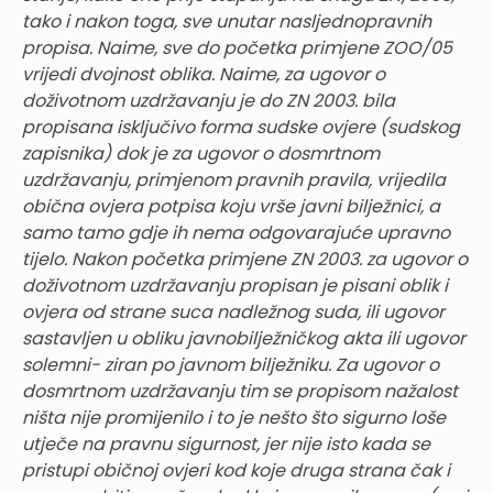
tako i nakon toga, sve unutar nasljednopravnih
propisa. Naime, sve do početka primjene ZOO/05
vrijedi dvojnost oblika. Naime, za ugovor o
doživotnom uzdržavanju je do ZN 2003. bila
propisana isključivo forma sudske ovjere (sudskog
zapisnika) dok je za ugovor o dosmrtnom
uzdržavanju, primjenom pravnih pravila, vrijedila
obična ovjera potpisa koju vrše javni bilježnici, a
samo tamo gdje ih nema odgovarajuće upravno
tijelo. Nakon početka primjene ZN 2003. za ugovor o
doživotnom uzdržavanju propisan je pisani oblik i
ovjera od strane suca nadležnog suda, ili ugovor
sastavljen u obliku javnobilježničkog akta ili ugovor
solemni- ziran po javnom bilježniku. Za ugovor o
dosmrtnom uzdržavanju tim se propisom nažalost
ništa nije promijenilo i to je nešto što sigurno loše
utječe na pravnu sigurnost, jer nije isto kada se
pristupi običnoj ovjeri kod koje druga strana čak i