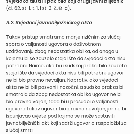
svjedoka akta ili pak bilo koji drugi javni bilježnik
(čl. 62. st. 1. t. 1. i st. 3. ZJB-a).
3.2. Svjedoci javnobilježničkog akta
Takav pristup smatramo manje rizičnim za slučaj
spora o valjanosti ugovora o doživotnom
uzdržavanju zbog nedostatka oblika, od onoga u
kojemu bi se zauzelo stajalište da svjedoci akta nisu
potrebni. Naime, ako bi u sudskoj praksi bilo zauzeto
stajalište da svjedoci akta nisu bili potrebni, ugovor
ne bi bio pravno nevaljan. Naprotiv, ako svjedoci
akta ne bi bili pozvani i nazočni, a sudska praksa bi
smatrala da zbog nedostatka oblika ugovor ne bi
bio pravno valjan, tada bi u prosudbi o valjanosti
ugovora takav ugovor bio pravno nevaljan, jer ne bi
ispunjavao uvjete pod kojima se može sastaviti
javnobilježnički akt koji sadrži ugovor o raspoložbi za
slučaj smrti.