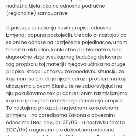
nadležna tijela lokalne odnosno područne
(regionalne) samouprave.
U pristupu donošenja novih propisa odnosno
izmjena i dopuna postojećih, trebalo bi nastojati da
se oni ne odnose na razrješenje pojedinačne, u tom
trenutku aktualne, konkretne problematike, bez
dugoročne vizije sveukupnog budućeg djelovanja
tog propisa u toj materiji i njegova učinka na druge
propise. Stoga i uz takvu zakonodavnu situaciju, za
koju nam se čini da je njezin odraz i problem na koji
ukazujemo u ovom članku te ne zaboravljajući na
nju, pokušavamo tek pridonijeti onim razmišljanjima
koja su upravljena na smirenje donošenja propisa.
To nastojimo prikazati i na jednom konkretnom
primjeru - na odredbama Zakona o obveznim
odnosima (Nar. nov., br. 35/05 - u nastavku teksta:
ZOO/05) o ugovorima o doživotnom odnosno