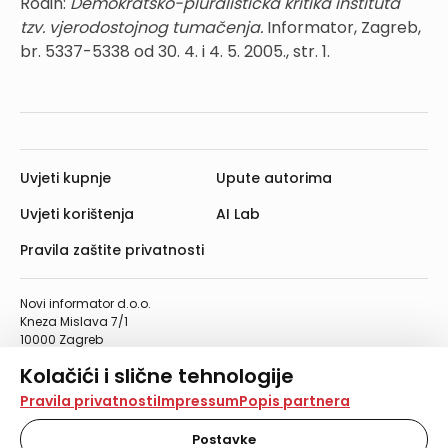
Rodin:
Demokratsko-pluralistička kritika instituta
tzv. vjerodostojnog tumačenja.
Informator, Zagreb,
br. 5337-5338 od 30. 4. i 4. 5. 2005., str. 1.
Uvjeti kupnje
Upute autorima
Uvjeti korištenja
AI Lab
Pravila zaštite privatnosti
Novi informator d.o.o.
Kneza Mislava 7/1
10000 Zagreb
Telefon: 01/4555-454
Kolačići i slične tehnologije
Telefaks: 01/4612-553
info@informator.hr
Na našoj web stranici koristimo kolačiće i slične
Pravila privatnosti
Impressum
Popis partnera
tehnologije za pohranu, čitanje i obradu informacija na
vašem uređaju. Time poboljšavamo korisničko iskustvo,
Postavke
PRATITE NAS: