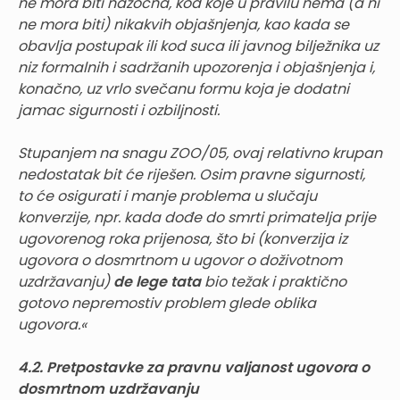
ne mora biti nazočna, kod koje u pravilu nema (a ni
ne mora biti) nikakvih objašnjenja, kao kada se
obavlja postupak ili kod suca ili javnog bilježnika uz
niz formalnih i sadržanih upozorenja i objašnjenja i,
konačno, uz vrlo svečanu formu koja je dodatni
jamac sigurnosti i ozbiljnosti.
Stupanjem na snagu ZOO/05, ovaj relativno krupan
nedostatak bit će riješen. Osim pravne sigurnosti,
to će osigurati i manje problema u slučaju
konverzije, npr. kada dođe do smrti primatelja prije
ugovorenog roka prijenosa, što bi (konverzija iz
ugovora o dosmrtnom u ugovor o doživotnom
uzdržavanju)
de lege tata
bio težak i praktično
gotovo nepremostiv problem glede oblika
ugovora.«
4.2. Pretpostavke za pravnu valjanost ugovora o
dosmrtnom uzdržavanju