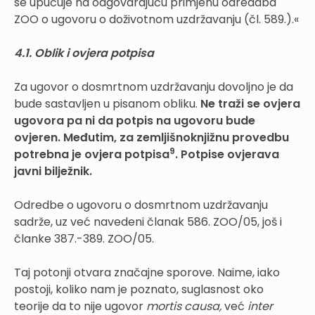
se upućuje na odgovarajuću primjenu odredaba
ZOO o ugovoru o doživotnom uzdržavanju (čl. 589.).«
4.1. Oblik i ovjera potpisa
Za ugovor o dosmrtnom uzdržavanju dovoljno je da
bude sastavljen u pisanom obliku.
Ne traži se ovjera
ugovora pa ni da potpis na ugovoru bude
ovjeren. Međutim, za zemljišnoknjižnu provedbu
9
potrebna je ovjera potpisa
. Potpise ovjerava
javni bilježnik.
Odredbe o ugovoru o dosmrtnom uzdržavanju
sadrže, uz već navedeni članak 586. ZOO/05, još i
članke 387.-389. ZOO/05.
Taj potonji otvara značajne sporove. Naime, iako
postoji, koliko nam je poznato, suglasnost oko
teorije da to nije ugovor
mortis causa,
već
inter