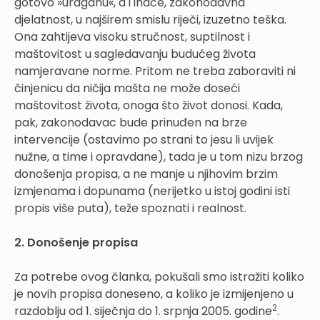
gotovo »uraganu«, a i inače, zakonodavna
djelatnost, u najširem smislu riječi, izuzetno teška.
Ona zahtijeva visoku stručnost, suptilnost i
maštovitost u sagledavanju budućeg života
namjeravane norme. Pritom ne treba zaboraviti ni
činjenicu da ničija mašta ne može doseći
maštovitost života, onoga što život donosi. Kada,
pak, zakonodavac bude prinuđen na brze
intervencije (ostavimo po strani to jesu li uvijek
nužne, a time i opravdane), tada je u tom nizu brzog
donošenja propisa, a ne manje u njihovim brzim
izmjenama i dopunama (nerijetko u istoj godini isti
propis više puta), teže spoznati i realnost.
2. Donošenje propisa
Za potrebe ovog članka, pokušali smo istražiti koliko
je novih propisa doneseno, a koliko je izmijenjeno u
2
razdoblju od 1. siječnja do 1. srpnja 2005. godine
.