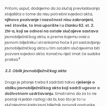
Pritom, usput, dodajemo da za slučaj prevladavanja
stajališta o tome da nisu potrebni svjedoci akta,
njihovo pozivanje i nazočnost nisu zabranjeni,
već štoviše, to ima uporište i u članku 62. st. 2.
ZN-a, koji se odnosi na ostale slučajeve sastava
javnobilježničkog akta, a prema kojemu ovisi o
javnom bilježniku i strankama hoće li pri sastavljanju
javnobilježničkog akta u tim ostalim slučajevima biti
pozvani svjedoci akta. Konačnu riječ imat će sudska
6
praksa.
3.3. Oblik javnobilježničkog akta
Drugo je pitanje treba li zadržati takvo
rješenje o
obliku javnobilježničkog akta koji sadrži ugovor o
doživotnom uzdržavanju.
Smatramo da za to ne
postoji ni jedan razlog i da bi, kao što je to i u
slučajevima kada javni bilježnik provodi postupke