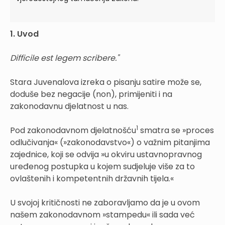
1. Uvod
Difficile est legem scribere."
Stara Juvenalova izreka o pisanju satire može se,
doduše bez negacije (non), primijeniti i na
zakonodavnu djelatnost u nas.
1
Pod zakonodavnom djelatnošću
smatra se »proces
odlučivanja« (»zakonodavstvo«) o važnim pitanjima
zajednice, koji se odvija »u okviru ustavnopravnog
uređenog postupka u kojem sudjeluje više za to
ovlaštenih i kompetentnih državnih tijela.«
U svojoj kritičnosti ne zaboravljamo da je u ovom
našem zakonodavnom »stampedu« ili sada već