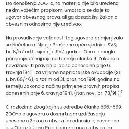
Do donošenja ZOO-a, ta materija nije bila uređena
nekim važećim propisom. Smatralo se da je to
ugovor obveznog prava, ali ga dosadašnji Zakon o
obveznim odnosima nije uređivao.
Na prosuđivanje valjanosti tog ugovora primjenjivalo
se Načelno mišljenje Proširene opće sjednice SVS,
br. 8/57 od 11. siječnja 1957. godine. Ono se moglo
primjenjivati najprije na temelju članka 4. Zakona o
nevažnos- ti pravnih propisa donesenih prije 6.
travnja 1941. i za vrijeme neprijateljske okupacije (SI.
I., br. 86/46), a zatim od 31. prosinca 1991. godine na
temelju Zakona o načinu primjene pravnih propisa
7
donesenih prije 6. travnja 1941. (Nar. nov., br. 73/91 ).
O razlozima zbog kojih su odredbe članka 586.-589.
ZOO-a o ugovoru o dosmrtnom uzdržavanju
unesene u Zakon o obveznim odnosima, navedeno
je u Obrazloženju Prijedloga zakona o obveznim