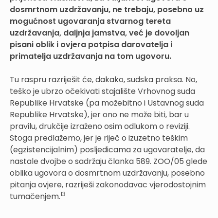
dosmrtnom uzdržavanju, ne trebaju, posebno uz
mogućnost ugovaranja stvarnog tereta
uzdržavanja, daljnja jamstva, već je dovoljan
pisani oblik i ovjera potpisa darovatelja i
primatelja uzdržavanja na tom ugovoru.
Tu raspru razriješit će, dakako, sudska praksa. No,
teško je ubrzo očekivati stajalište Vrhovnog suda
Republike Hrvatske (pa možebitno i Ustavnog suda
Republike Hrvatske), jer ono ne može biti, bar u
pravilu, drukčije izraženo osim odlukom o reviziji.
Stoga predlažemo, jer je riječ o izuzetno teškim
(egzistencijalnim) posljedicama za ugovaratelje, da
nastale dvojbe o sadržaju članka 589. ZOO/05 glede
oblika ugovora o dosmrtnom uzdržavanju, posebno
pitanja ovjere, razriješi zakonodavac vjerodostojnim
13
tumačenjem.