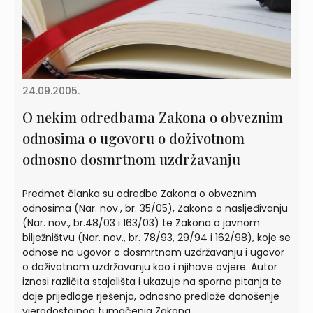
24.09.2005.
O nekim odredbama Zakona o obveznim
odnosima o ugovoru o doživotnom
odnosno dosmrtnom uzdržavanju
Predmet članka su odredbe Zakona o obveznim
odnosima (Nar. nov., br. 35/05), Zakona o nasljeđivanju
(Nar. nov., br.48/03 i 163/03) te Zakona o javnom
bilježništvu (Nar. nov., br. 78/93, 29/94 i 162/98), koje se
odnose na ugovor o dosmrtnom uzdržavanju i ugovor
o doživotnom uzdržavanju kao i njihove ovjere. Autor
iznosi različita stajališta i ukazuje na sporna pitanja te
daje prijedloge rješenja, odnosno predlaže donošenje
vjerodostojnog tumačenja Zakona.