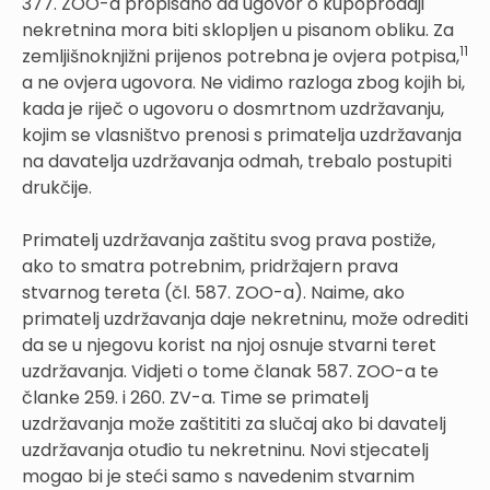
377. ZOO-a propisano da ugovor o kupoprodaji
nekretnina mora biti sklopljen u pisanom obliku. Za
11
zemljišnoknjižni prijenos potrebna je ovjera potpisa,
a ne ovjera ugovora. Ne vidimo razloga zbog kojih bi,
kada je riječ o ugovoru o dosmrtnom uzdržavanju,
kojim se vlasništvo prenosi s primatelja uzdržavanja
na davatelja uzdržavanja odmah, trebalo postupiti
drukčije.
Primatelj uzdržavanja zaštitu svog prava postiže,
ako to smatra potrebnim, pridržajern prava
stvarnog tereta (čl. 587. ZOO-a). Naime, ako
primatelj uzdržavanja daje nekretninu, može odrediti
da se u njegovu korist na njoj osnuje stvarni teret
uzdržavanja. Vidjeti o tome članak 587. ZOO-a te
članke 259. i 260. ZV-a. Time se primatelj
uzdržavanja može zaštititi za slučaj ako bi davatelj
uzdržavanja otuđio tu nekretninu. Novi stjecatelj
mogao bi je steći samo s navedenim stvarnim