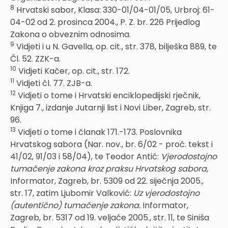
8
Hrvatski sabor, Klasa: 330-01/04-01/05, Urbroj: 61-
04-02 od 2. prosinca 2004., P. Z. br. 226 Prijedlog
Zakona o obveznim odnosima.
9
Vidjeti i u N. Gavella, op. cit., str. 378, bilješka 889, te
Čl. 52. ZZK-a.
10
Vidjeti Kačer, op. cit., str. 172.
11
Vidjeti čl. 77. ZJB-a.
12
Vidjeti o tome i Hrvatski enciklopedijski rječnik,
Knjiga 7., izdanje Jutarnji list i Novi Liber, Zagreb, str.
96.
13
Vidjeti o tome i članak 171.-173. Poslovnika
Hrvatskog sabora (Nar. nov., br. 6/02 - proč. tekst i
41/02, 91/03 i 58/04), te Teodor Antić:
Vjerodostojno
tumačenje zakona kroz praksu Hrvatskog sabora,
Informator, Zagreb, br. 5309 od 22. siječnja 2005.,
str. 17, zatim Ljubomir Valković:
Uz vjerodostojno
(autentično) tumačenje zakona.
Informator,
Zagreb, br. 5317 od 19. veljače 2005., str. 11, te Siniša