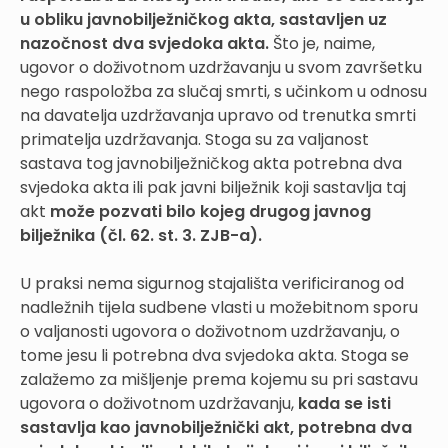
u obliku javnobilježničkog akta, sastavljen uz
nazočnost dva svje
doka akta.
Što je, naime,
ugovor o doživotnom uzdržavanju u svom završetku
nego raspoložba za slučaj smrti, s učinkom u odnosu
na davatelja uzdržavanja upravo od trenutka smrti
primatelja uzdržavanja. Stoga su za valjanost
sastava tog javnobilježničkog akta potrebna dva
svjedoka akta ili pak javni bilježnik koji sastavlja taj
akt
može pozvati bilo kojeg drugog javnog
bilježnika (čl. 62. st. 3. ZJB-a).
U praksi nema sigurnog stajališta verificiranog od
nadležnih tijela sudbene vlasti u možebitnom sporu
o valjanosti ugovora o doživotnom uzdržavanju, o
tome jesu li potrebna dva svjedoka akta. Stoga se
zalažemo za mišljenje prema kojemu su pri sastavu
ugovora o doživotnom uzdržavanju,
kada se isti
sastavlja kao javnobilježnički akt, potrebna dva