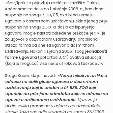
vivosj
ipak se pojavljuju različita stajališta. Tako i
Kačer smatra da je do 1. siječnja 2006. g., kao dana
stupanja na snagu ZOO/05, ako bi na temelju
ugovora o dosmrtnom uzdržavanju, sklopljenog prije
stupanja na snagu ZOO-a, došlo do ispunjenja
ugovora, mogle nastati određene teškoće, jer: »... je
za ugovor o doživotnom uzdržavanju propisana
stroža forma od one za ugovor o dosmrtnom
uzdržavanju. Nakon 1. siječnja 2006., zbog
jednakosti
forme ugovora
(potcrtao J. C.) ovakva situacija
(koja je moguća) više neće uzrokovati teškoće ...«.
Stoga Kačer, dalje, navodi:
»Nema nikakve razlike u
odnosu na oblik glede ugovora o dosmrtnom
uzdržavanju koji je uređen u čl. 589. ZOO koji
upućuje na primjenu odredaba koje se odnose na
ugovor o doživotnom uzdržavanju.
Upravo je
ovdje velika promjena u odnosu na dosadašnje
stanje, kako ono prije stupanja na snagu ZN/2003,