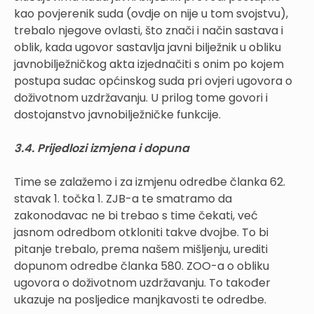
kao povjerenik suda (ovdje on nije u tom svojstvu),
trebalo njegove ovlasti, što znači i način sastava i
oblik, kada ugovor sastavlja javni bilježnik u obliku
javnobilježničkog akta izjednačiti s onim po kojem
postupa sudac općinskog suda pri ovjeri ugovora o
doživotnom uzdržavanju. U prilog tome govori i
dostojanstvo javnobilježničke funkcije.
3.4. Prijedlozi izmjena i dopuna
Time se zalažemo i za izmjenu odredbe članka 62.
stavak 1. točka 1. ZJB-a te smatramo da
zakonodavac ne bi trebao s time čekati, već
jasnom odredbom otkloniti takve dvojbe. To bi
pitanje trebalo, prema našem mišljenju, urediti
dopunom odredbe članka 580. ZOO-a o obliku
ugovora o doživotnom uzdržavanju. To također
ukazuje na posljedice manjkavosti te odredbe.