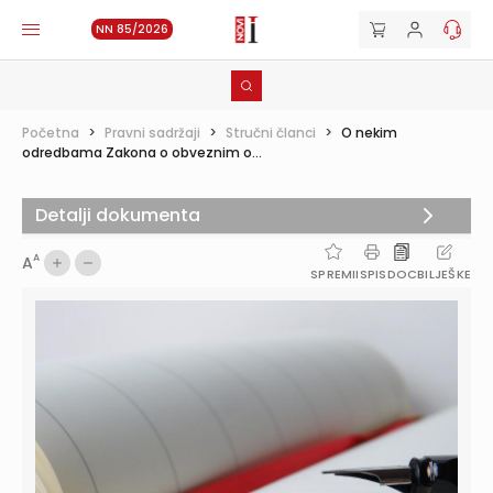
NN 85/2026
Početna
>
Pravni sadržaji
>
Stručni članci
>
O nekim
odredbama Zakona o obveznim o...
Detalji dokumenta
A
A
SPREMI
ISPIS
DOC
BILJEŠKE