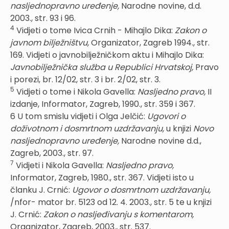
nasljednopravno uređenje,
Narodne novine, d.d.
2003., str. 93 i 96.
4
Vidjeti o tome Ivica Crnih - Mihajlo Dika:
Zakon o
javnom bilježništvu,
Organizator, Zagreb 1994., str.
169. Vidjeti o javnobilježničkom aktu i Mihajlo Dika:
Javnobilježnička služba u Republici Hrvatskoj,
Pravo
i porezi, br. 12/02, str. 3 i br. 2/02, str. 3.
5
Vidjeti o tome i Nikola Gavella:
Nasljedno pravo,
II
izdanje, Informator, Zagreb, 1990., str. 359 i 367.
6 U tom smislu vidjeti i Olga Jelčić:
Ugovori o
doživotnom i dosmrtnom uzdržavanju,
u knjizi
No
vo
nasljednopravno uređenje,
Narodne novine d.d.,
Zagreb, 2003., str. 97.
7
Vidjeti i Nikola Gavella:
Nasljedno pravo,
Informator, Zagreb, 1980., str. 367. Vidjeti isto u
članku J. Crnić:
Ugovor o dosmrtnom uzdržavanju,
/nfor- mator br. 5123 od 12. 4. 2003., str. 5 te u knjizi
J. Crnić:
Zakon o nasljeđivanju s komentarom,
Organizator, Zagreb, 2003., str. 537.