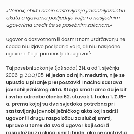
»Učinak, oblik i način sastavljanja javnobilježničkih
akata o izjavama posljednje volje i o nasljednim
ugovorima uredit će se posebnim zakonom.«
Ugovor o doživotnom ili dosmrtnom uzdržavanju ne
spada ni u izjave posljednje volje, ali ni u nasljedne
5
ugovore. To je paranasljedni ugovor
.
Taj posebni zakon je (još sada) ZN, a od 1. siječnja
2006. g. ZOO/05.
Ni jedan od njih, međutim, nije se
upustio u pitanje pretpostavki i načina sastava
javnobilježničkog akta. Stoga smatramo da je bit
i svrha odredbe članka 62. stavak 1. točka 1. ZJB-
a, prema kojoj su dva svjedoka potrebna pri
sastavljanju javnobilježničkog akta koji sadrži
ugovor ili drugu raspoložbu za slučaj smrti,
upravo u tome da svaki ugovor koji sadrži
raspoložbu za slučaj smrti bude, ako se sastavlja