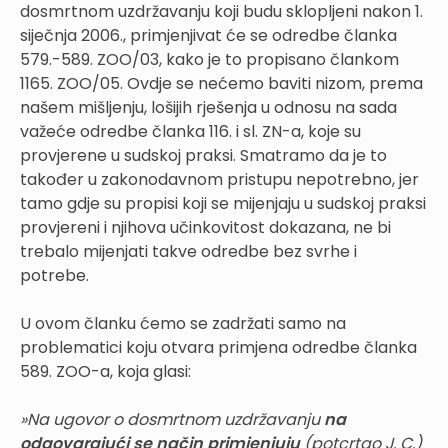
dosmrtnom uzdržavanju koji budu sklopljeni nakon 1.
siječnja 2006., primjenjivat će se odredbe članka
579.-589. ZOO/03, kako je to propisano člankom
1165. ZOO/05. Ovdje se nećemo baviti nizom, prema
našem mišljenju, lošijih rješenja u odnosu na sada
važeće odredbe članka 116. i sl. ZN-a, koje su
provjerene u sudskoj praksi. Smatramo da je to
također u zakonodavnom pristupu nepotrebno, jer
tamo gdje su propisi koji se mijenjaju u sudskoj praksi
provjereni i njihova učinkovitost dokazana, ne bi
trebalo mijenjati takve odredbe bez svrhe i
potrebe.
U ovom članku ćemo se zadržati samo na
problematici koju otvara primjena odredbe članka
589. ZOO-a, koja glasi:
»Na ugovor o dosmrtnom uzdržavanju
na
odgovarajući se način primjenjuju
(potcrtao J. C.)