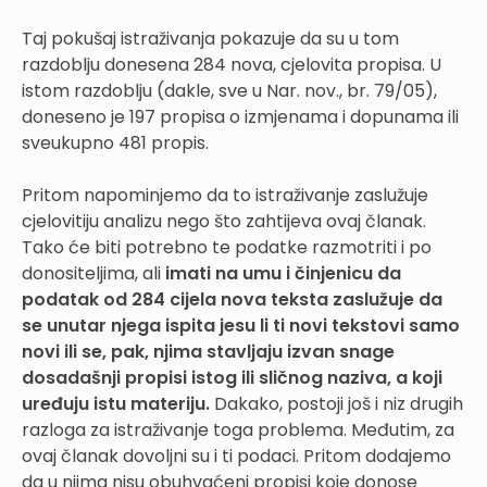
Taj pokušaj istraživanja pokazuje da su u tom
razdoblju donesena 284 nova, cjelovita propisa. U
istom razdoblju (dakle, sve u Nar. nov., br. 79/05),
doneseno je 197 propisa o izmjenama i dopunama ili
sveukupno 481 propis.
Pritom napominjemo da to istraživanje zaslužuje
cjelovitiju analizu nego što zahtijeva ovaj članak.
Tako će biti potrebno te podatke razmotriti i po
donositeljima, ali
imati na umu i činjenicu da
podatak od 284 cijela nova teksta zaslužuje da
se unutar njega ispita jesu li ti novi tekstovi samo
novi ili se, pak, njima stavljaju izvan snage
dosadašnji propisi istog ili sličnog naziva, a koji
uređuju istu materiju.
Dakako, postoji još i niz drugih
razloga za istraživanje toga problema. Međutim, za
ovaj članak dovoljni su i ti podaci. Pritom dodajemo
da u njima nisu obuhvaćeni propisi koje donose