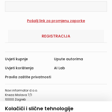
REGISTRACIJA
Uvjeti kupnje
Upute autorima
Uvjeti korištenja
AI Lab
Pravila zaštite privatnosti
Novi informator d.o.o.
Kneza Mislava 7/1
10000 Zagreb
Telefon: 01/4555-454
Kolačići i slične tehnologije
Telefaks: 01/4612-553