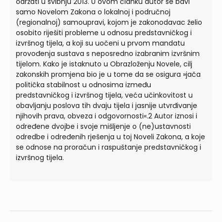
održati u svibnju 2013. U ovom članku autor se bavi
samo Novelom Zakona o lokalnoj i područnoj
(regionalnoj) samoupravi, kojom je zakonodavac želio
osobito riješiti probleme u odnosu predstavničkog i
izvršnog tijela, a koji su uočeni u prvom mandatu
provođenja sustava s neposredno izabranim izvršnim
tijelom. Kako je istaknuto u Obrazloženju Novele, cilj
zakonskih promjena bio je u tome da se osigura »jača
politička stabilnost u odnosima između
predstavničkog i izvršnog tijela, veća učinkovitost u
obavljanju poslova tih dvaju tijela i jasnije utvrđivanje
njihovih prava, obveza i odgovornosti«.2 Autor iznosi i
određene dvojbe i svoje mišljenje o (ne)ustavnosti
odredbe i određenih rješenja u toj Noveli Zakona, a koje
se odnose na proračun i raspuštanje predstavničkog i
izvršnog tijela.