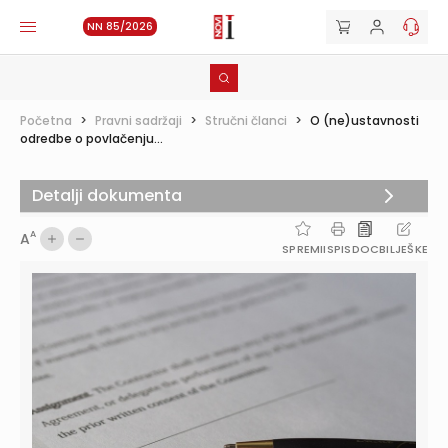
NN 85/2026
Početna
>
Pravni sadržaji
>
Stručni članci
>
O (ne)ustavnosti
odredbe o povlačenju...
Detalji dokumenta
A
A
SPREMI
ISPIS
DOC
BILJEŠKE