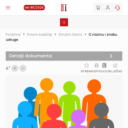
NN 85/2026
Početna
>
Pravni sadržaji
>
Stručni članci
>
O nazivu i znaku
udruge
Detalji dokumenta
A
A
SPREMI
ISPIS
DOC
BILJEŠKE