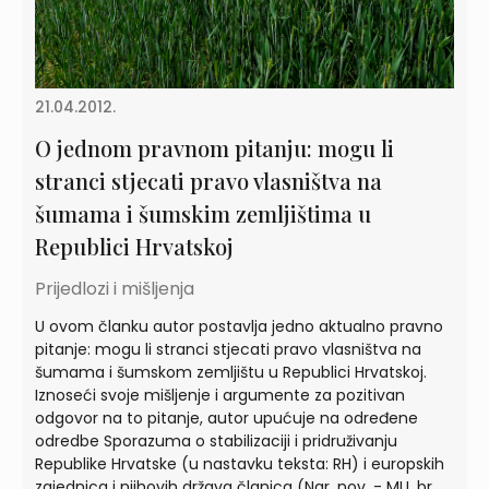
21.04.2012.
O jednom pravnom pitanju: mogu li
stranci stjecati pravo vlasništva na
šumama i šumskim zemljištima u
Republici Hrvatskoj
Prijedlozi i mišljenja
U ovom članku autor postavlja jedno aktualno pravno
pitanje: mogu li stranci stjecati pravo vlasništva na
šumama i šumskom zemljištu u Republici Hrvatskoj.
Iznoseći svoje mišljenje i argumente za pozitivan
odgovor na to pitanje, autor upućuje na određene
odredbe Sporazuma o stabilizaciji i pridruživanju
Republike Hrvatske (u nastavku teksta: RH) i europskih
zajednica i njihovih država članica (Nar. nov. - MU, br.