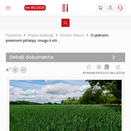
NN 85/2026
Početna
>
Pravni sadržaji
>
Stručni članci
>
O jednom
pravnom pitanju: mogu li str...
Detalji dokumenta
A
A
SPREMI
ISPIS
DOC
BILJEŠKE