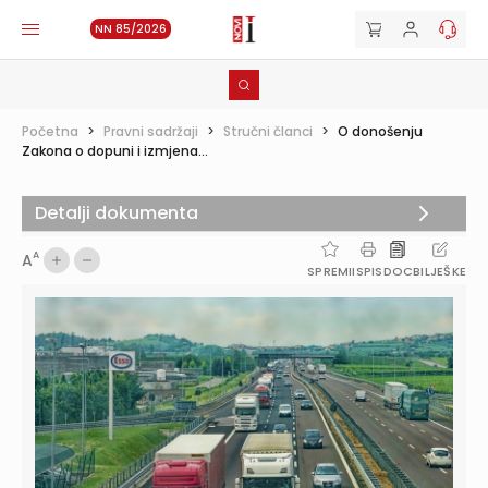
NN 85/2026
Početna
>
Pravni sadržaji
>
Stručni članci
>
O donošenju
Zakona o dopuni i izmjena...
Detalji dokumenta
A
A
SPREMI
ISPIS
DOC
BILJEŠKE