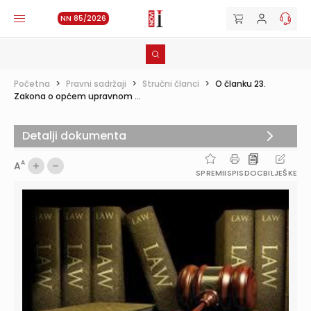
NN 85/2026
Početna
>
Pravni sadržaji
>
Stručni članci
>
O članku 23.
Zakona o općem upravnom ...
Detalji dokumenta
A
A
SPREMI
ISPIS
DOC
BILJEŠKE