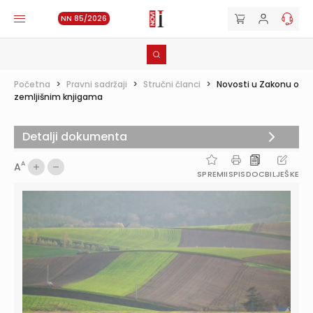
NN 85/2026
Početna
>
Pravni sadržaji
>
Stručni članci
>
Novosti u Zakonu o
zemljišnim knjigama
Detalji dokumenta
A
A
SPREMI
ISPIS
DOC
BILJEŠKE