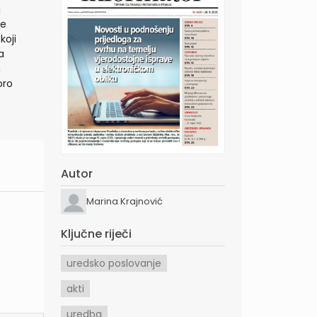
j
je
koji
a
a
oro
Autor
Marina Krajnović
Ključne riječi
uredsko poslovanje
akti
uredba