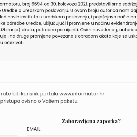
formatoru, broj 6694 od 30. kolovoza 2021. predstavili smo sadrža
 Uredbe o uredskom poslovanju. U ovom broju autorica nam da
led novih instituta u uredskom poslovanju, i pojašnjava način na 
eke odredbe Uredbe, uključujući i promjene u načinu evidentiranj
džbiranja) akata, potrebno primijeniti. Osim navedenog, autoric
uje i na druge promjene povezane s obradom akata koje se usk
 očekivati.
rate biti korisnik portala www.informator.hr.
 pristupa ovisno o Vašem paketu.
Zaboravljena zaporka?
EMAIL