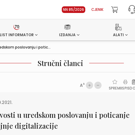
NN 85/2026
CJENIK
LIST INFORMATOR
IZDANJA
ALATI
edskom poslovanju i potic...
Stručni članci
A
A
SPREMI
ISPIS
D
9.2021.
vosti u uredskom poslovanju i poticanje
jnje digitalizacije