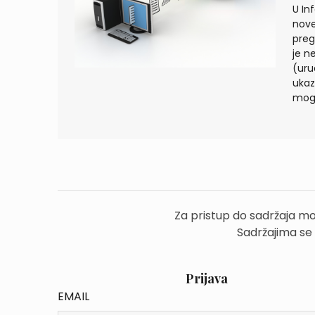
U In
nove
preg
je n
(uru
ukaz
mogu
Za pristup do sadržaja mo
Sadržajima se
Prijava
EMAIL