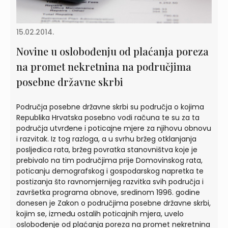
15.02.2014.
Novine u oslobođenju od plaćanja poreza
na promet nekretnina na područjima
posebne državne skrbi
Područja posebne državne skrbi su područja o kojima
Republika Hrvatska posebno vodi računa te su za ta
područja utvrđene i poticajne mjere za njihovu obnovu
i razvitak. Iz tog razloga, a u svrhu bržeg otklanjanja
posljedica rata, bržeg povratka stanovništva koje je
prebivalo na tim područjima prije Domovinskog rata,
poticanju demografskog i gospodarskog napretka te
postizanja što ravnomjernijeg razvitka svih područja i
završetka programa obnove, sredinom 1996. godine
donesen je Zakon o područjima posebne državne skrbi,
kojim se, između ostalih poticajnih mjera, uvelo
oslobođenje od plaćanja poreza na promet nekretnina