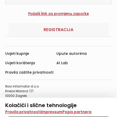
REGISTRACIJA
Uvjeti kupnje
Upute autorima
Uvjeti korištenja
AI Lab
Pravila zaštite privatnosti
Novi informator d.o.o.
Kneza Mislava 7/1
10000 Zagreb
Telefon: 01/4555-454
Kolačići i slične tehnologije
Telefaks: 01/4612-553
info@informator.hr
Na našoj web stranici koristimo kolačiće i slične
Pravila privatnosti
Impressum
Popis partnera
tehnologije za pohranu, čitanje i obradu informacija na