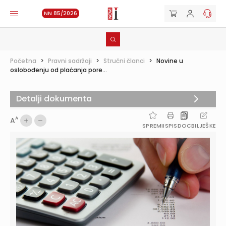
NN 85/2026
Početna
>
Pravni sadržaji
>
Stručni članci
>
Novine u
oslobođenju od plaćanja pore...
Detalji dokumenta
A
A
SPREMI
ISPIS
DOC
BILJEŠKE