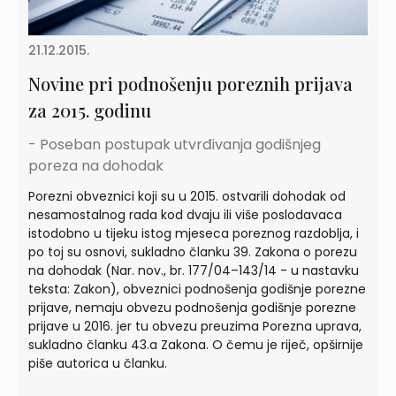
21.12.2015.
Novine pri podnošenju poreznih prijava
za 2015. godinu
- Poseban postupak utvrđivanja godišnjeg
poreza na dohodak
Porezni obveznici koji su u 2015. ostvarili dohodak od
nesamostalnog rada kod dvaju ili više poslodavaca
istodobno u tijeku istog mjeseca poreznog razdoblja, i
po toj su osnovi, sukladno članku 39. Zakona o porezu
na dohodak (Nar. nov., br. 177/04–143/14 - u nastavku
teksta: Zakon), obveznici podnošenja godišnje porezne
prijave, nemaju obvezu podnošenja godišnje porezne
prijave u 2016. jer tu obvezu preuzima Porezna uprava,
sukladno članku 43.a Zakona. O čemu je riječ, opširnije
piše autorica u članku.