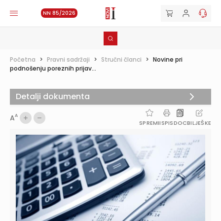
NN 85/2026
Početna
>
Pravni sadržaji
>
Stručni članci
>
Novine pri
podnošenju poreznih prijav...
Detalji dokumenta
A
A
SPREMI
ISPIS
DOC
BILJEŠKE