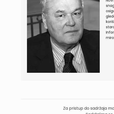
Novi
snag
osig
gled
kori
star
Info
miro
Za pristup do sadržaja mo