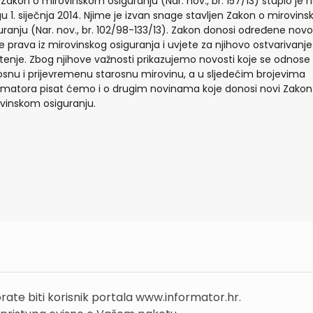
 Zakon o mirovinskom osiguranju (Nar. nov., br. 157/13) stupio je 
u 1. siječnja 2014. Njime je izvan snage stavljen Zakon o mirovin
uranju (Nar. nov., br. 102/98-133/13). Zakon donosi određene novo
e prava iz mirovinskog osiguranja i uvjete za njihovo ostvarivanje 
štenje. Zbog njihove važnosti prikazujemo novosti koje se odnose
osnu i prijevremenu starosnu mirovinu, a u sljedećim brojevima
rmatora pisat ćemo i o drugim novinama koje donosi novi Zakon
vinskom osiguranju.
rate biti korisnik portala www.informator.hr.