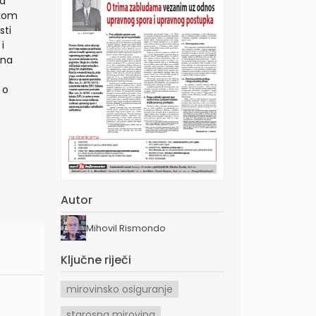
na
skom
sti
i
 na
 o
Autor
Mihovil Rismondo
Ključne riječi
mirovinsko osiguranje
starosna mirovina