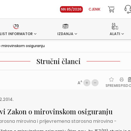
NN 85/2026
CJENIK
LIST INFORMATOR
IZDANJA
ALATI
o mirovinskom osiguranju
Stručni članci
A
A
SPREMI
ISPIS
D
2.2014.
vi Zakon o mirovinskom osiguranju
arosna mirovina i prijevremena starosna mirovina -