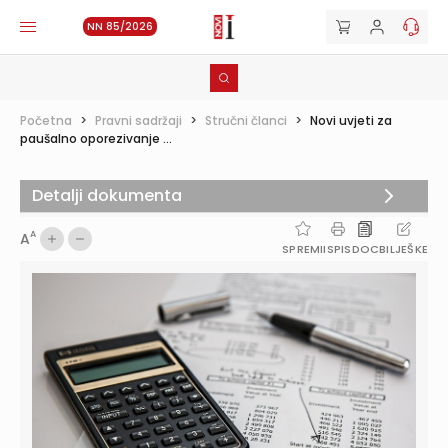
NN 85/2026
Početna
>
Pravni sadržaji
>
Stručni članci
>
Novi uvjeti za
paušalno oporezivanje ...
Detalji dokumenta
A
A
SPREMI
ISPIS
DOC
BILJEŠKE