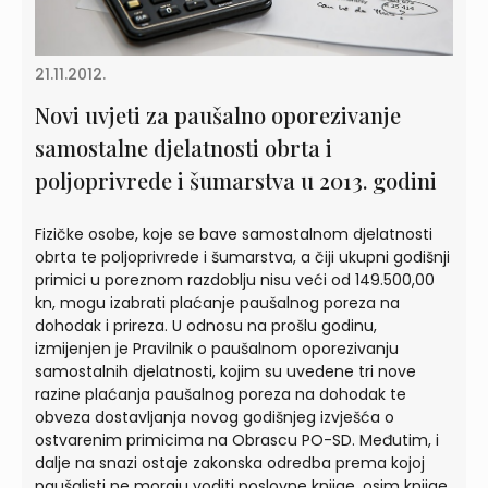
21.11.2012.
Novi uvjeti za paušalno oporezivanje
samostalne djelatnosti obrta i
poljoprivrede i šumarstva u 2013. godini
Fizičke osobe, koje se bave samostalnom djelatnosti
obrta te poljoprivrede i šumarstva, a čiji ukupni godišnji
primici u poreznom razdoblju nisu veći od 149.500,00
kn, mogu izabrati plaćanje paušalnog poreza na
dohodak i prireza. U odnosu na prošlu godinu,
izmijenjen je Pravilnik o paušalnom oporezivanju
samostalnih djelatnosti, kojim su uvedene tri nove
razine plaćanja paušalnog poreza na dohodak te
obveza dostavljanja novog godišnjeg izvješća o
ostvarenim primicima na Obrascu PO-SD. Međutim, i
dalje na snazi ostaje zakonska odredba prema kojoj
paušalisti ne moraju voditi poslovne knjige, osim knjige