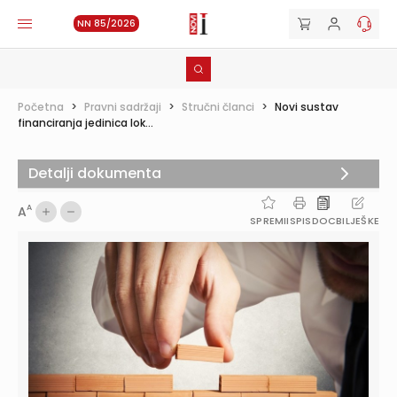
NN 85/2026
Početna
>
Pravni sadržaji
>
Stručni članci
>
Novi sustav
financiranja jedinica lok...
Detalji dokumenta
A
A
SPREMI
ISPIS
DOC
BILJEŠKE