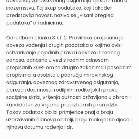
obveznog zdravstvenog osiguranja tijekom rada u
inozemstvu. Taj skup podataka, koji također
predstavlja novost, naziva se „Pisani pregled
podataka“ o radnicima.
Odredbom članka 3. st. 2. Pravilnika propisana je
obveza vođenja i drugih podataka o kojima ovisi
ostvarivanje pojedinih prava i obveza iz radnog
odnosa, odnosno u vezi s radnim odnosom,
propisanih ZOR-om te drugim zakonima i posebnim
propisima, a osobito u području mirovinskog
osiguranja, obveznog zdravstvenog osiguranja,
poreza i doprinosa, rodiljnih i roditeljskih prava,
socijalne skrbi, vršenja dužnosti državljana u obrani i
kandidaturi za vrijeme predizbornih promidžbi.
Takav podatak bio bi primjerice onaj o broju
uzdržavanih članova obitelji, broju maloljetne djece i
njihovu datumu rođenja i dr.