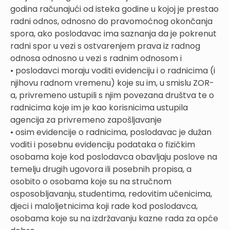
godina računajući od isteka godine u kojoj je prestao
radni odnos, odnosno do pravomoćnog okončanja
spora, ako poslodavac ima saznanja da je pokrenut
radni spor u vezi s ostvarenjem prava iz radnog
odnosa odnosno u vezi s radnim odnosom i
• poslodavci moraju voditi evidenciju i o radnicima (i
njihovu radnom vremenu) koje su im, u smislu ZOR-
a, privremeno ustupili s njim povezana društva te o
radnicima koje im je kao korisnicima ustupila
agencija za privremeno zapošljavanje
• osim evidencije o radnicima, poslodavac je dužan
voditi i posebnu evidenciju podataka o fizičkim
osobama koje kod poslodavca obavljaju poslove na
temelju drugih ugovora ili posebnih propisa, a
osobito o osobama koje su na stručnom
osposobljavanju, studentima, redovitim učenicima,
djeci i maloljetnicima koji rade kod poslodavca,
osobama koje su na izdržavanju kazne rada za opće