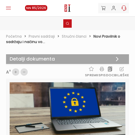
NN 85/2026
Početna
>
Pravni sadržaji
>
Stručni članci
>
Novi Pravilnik o
sadržaju i načinu vo...
Detalji dokumenta
A
A
SPREMI
ISPIS
DOC
BILJEŠKE