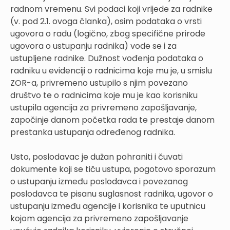
radnom vremenu. Svi podaci koji vrijede za radnike
(v. pod 2.1. ovoga članka), osim podataka o vrsti
ugovora o radu (logično, zbog specifične prirode
ugovora o ustupanju radnika) vode se i za
ustupljene radnike. Dužnost vođenja podataka o
radniku u evidenciji o radnicima koje mu je, u smislu
ZOR-a, privremeno ustupilo s njim povezano
društvo te o radnicima koje mu je kao korisniku
ustupila agencija za privremeno zapošljavanje,
započinje danom početka rada te prestaje danom
prestanka ustupanja određenog radnika.
Usto, poslodavac je dužan pohraniti i čuvati
dokumente koji se tiču ustupa, pogotovo sporazum
o ustupanju između poslodavca i povezanog
poslodavca te pisanu suglasnost radnika, ugovor o
ustupanju između agencije i korisnika te uputnicu
kojom agencija za privremeno zapošljavanje