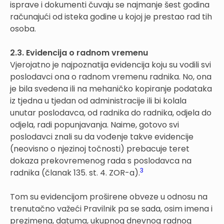
isprave i dokumenti čuvaju se najmanje šest godina
računajući od isteka godine u kojoj je prestao rad tih
osoba.
2.3. Evidencija o radnom vremenu
Vjerojatno je najpoznatija evidencija koju su vodili svi
poslodavci ona o radnom vremenu radnika. No, ona
je bila svedena ili na mehaničko kopiranje podataka
iz tjedna u tjedan od administracije ili bi kolala
unutar poslodavca, od radnika do radnika, odjela do
odjela, radi popunjavanja. Naime, gotovo svi
poslodavci znali su da vođenje takve evidencije
(neovisno o njezinoj točnosti) prebacuje teret
dokaza prekovremenog rada s poslodavca na
3
radnika (članak 135. st. 4. ZOR-a).
Tom su evidencijom proširene obveze u odnosu na
trenutačno važeći Pravilnik pa se sada, osim imena i
prezimena, datuma, ukupnog dnevnog radnog