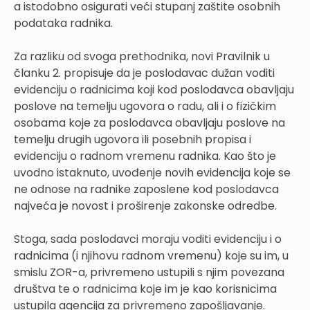
a istodobno osigurati veći stupanj zaštite osobnih
podataka radnika.
Za razliku od svoga prethodnika, novi Pravilnik u
članku 2. propisuje da je poslodavac dužan voditi
evidenciju o radnicima koji kod poslodavca obavljaju
poslove na temelju ugovora o radu, ali i o fizičkim
osobama koje za poslodavca obavljaju poslove na
temelju drugih ugovora ili posebnih propisa i
evidenciju o radnom vremenu radnika. Kao što je
uvodno istaknuto, uvođenje novih evidencija koje se
ne odnose na radnike zaposlene kod poslodavca
najveća je novost i proširenje zakonske odredbe.
Stoga, sada poslodavci moraju voditi evidenciju i o
radnicima (i njihovu radnom vremenu) koje su im, u
smislu ZOR-a, privremeno ustupili s njim povezana
društva te o radnicima koje im je kao korisnicima
ustupila agencija za privremeno zapošljavanje.