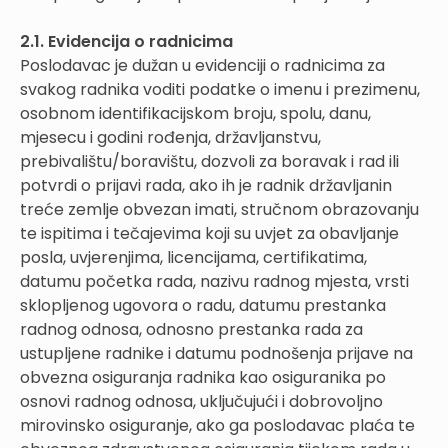
2.1. Evidencija o radnicima
Poslodavac je dužan u evidenciji o radnicima za
svakog radnika voditi podatke o imenu i prezimenu,
osobnom identifikacijskom broju, spolu, danu,
mjesecu i godini rođenja, državljanstvu,
prebivalištu/boravištu, dozvoli za boravak i rad ili
potvrdi o prijavi rada, ako ih je radnik državljanin
treće zemlje obvezan imati, stručnom obrazovanju
te ispitima i tečajevima koji su uvjet za obavljanje
posla, uvjerenjima, licencijama, certifikatima,
datumu početka rada, nazivu radnog mjesta, vrsti
sklopljenog ugovora o radu, datumu prestanka
radnog odnosa, odnosno prestanka rada za
ustupljene radnike i datumu podnošenja prijave na
obvezna osiguranja radnika kao osiguranika po
osnovi radnog odnosa, uključujući i dobrovoljno
mirovinsko osiguranje, ako ga poslodavac plaća te