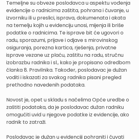
Temeljne su obveze poslodavca u aspektu vođenja
evidencije o radnicima zaštita, pohrana i čuvanje, u
izvorniku ili u preslici, isprava, dokumenata i akata
na temelju kojih u evidenciju unosi, mijenja ili briše
podatke o radnicima. Te isprave bit će ugovori o
radu, sporazumi, prijave i odjave s mirovinskog
osiguranja, porezna kartica, rješenja, privatne
isprave vezane uz plaću, zaštitu na radu, stručnu
izobrazbu radnika i sl., kako je propisano odredbom
članka 8. Pravilnika. Također, poslodavac je dužan
voditi i iskazati za svakog radnika pisani pregled
prethodno navedenih podataka.
Novost je, opet u skladu s načelima Opće uredbe o
zaštiti podataka, da je poslodavac dužan radniku
omogućiti uvid u njegove podatke iz evidencije, ako
radnik to zatraži.
Poslodavac je dužan u evidenciji pohraniti i čuvati