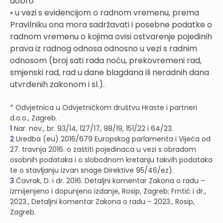
dobro
• u vezi s evidencijom o radnom vremenu, prema
Pravilniku ona mora sadržavati i posebne podatke o
radnom vremenu o kojima ovisi ostvarenje pojedinih
prava iz radnog odnosa odnosno u vezi s radnim
odnosom (broj sati rada noću, prekovremeni rad,
smjenski rad, rad u dane blagdana ili neradnih dana
utvrđenih zakonom i sl.).
* Odvjetnica u Odvjetničkom društvu Hraste i partneri
d.o.o., Zagreb.
1
Nar. nov., br. 93/14, 127/17, 98/19, 151/22 i 64/23.
2
Uredba (eu) 2016/679 Europskog parlamenta i Vijeća od
27. travnja 2016. o zaštiti pojedinaca u vezi s obradom
osobnih podataka i o slobodnom kretanju takvih podataka
te o stavljanju izvan snage Direktive 95/46/ez).
3
Čavrak, D. i dr. 2016. Detaljni komentar Zakona o radu –
izmijenjeno i dopunjeno izdanje, Rosip, Zagreb; Frntić i dr.,
2023., Detaljni komentar Zakona o radu – 2023., Rosip,
Zagreb.