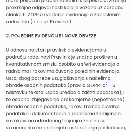
može pokazati problematičnim s aspekta utvrđenja
prekršajne odgovornosti koja je vezana uz odredbu
članka 5. ZOR-a i vođenje evidencije o zaposlenim
radnicima (a ne uz Pravilnik).
2. POJEDINE EVIDENCIJE I NOVE OBVEZE
U odnosu na stari pravilnik o evidencijama u
području rada, novi Pravilnik je znatno proširen u
kvantitativnom smislu, osobito u sferi evidencija o
radnicima i rokovima čuvanja pojedinih evidencija.
Usto, zbog potrebe usuglašavanja s načelima
2
obrade osobnih podataka (pravila GDPR-a
- u
nastavku teksta: Opća uredba o zaštiti podataka), i
to osobito izbjegavanja prekomjerne (nepotrebne)
obrade osobnih podataka, rokovi trajnog čuvanja
podataka i dokumentacije o radnicima zamijenjeni
su rokovima određenog trajanja i znatno su
skraćeni, što će pridonijeti rasterećenju poslodavca,