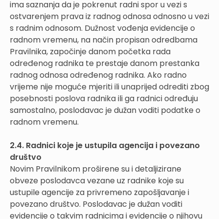
ima saznanja da je pokrenut radni spor u vezi s
ostvarenjem prava iz radnog odnosa odnosno u vezi
s radnim odnosom. Dužnost vođenja evidencije o
radnom vremenu, na način propisan odredbama
Pravilnika, započinje danom početka rada
određenog radnika te prestaje danom prestanka
radnog odnosa određenog radnika. Ako radno
vrijeme nije moguće mjeriti ili unaprijed odrediti zbog
posebnosti poslova radnika ili ga radnici određuju
samostalno, poslodavac je dužan voditi podatke o
radnom vremenu.
2.4. Radnici koje je ustupila agencija i povezano
društvo
Novim Pravilnikom proširene su i detaljizirane
obveze poslodavca vezane uz radnike koje su
ustupile agencije za privremeno zapošljavanje i
povezano društvo. Poslodavac je dužan voditi
evidencije o takvim radnicima i evidencije o njihovu