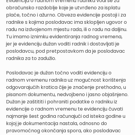
Evidencija o radnom vremenu radnika vodi se za
obračunsko razdoblje koje je utvrđeno za isplatu
plaće, točno i ažurno. Obveza evidencije postoji i za
radnike s kojima poslodavac ima sklopljen ugovor o
radu na izdvojenom mjestu rada, ili o radu na daljinu.
Tu imamo iznimku evidentiranja radnog vremena,
jer je evidenciju dužan voditi radnik i dostavljati je
poslodavcu, pod pretpostavkom da je poslodavac
radnika za to zadužio.
Poslodavac je dužan točno voditi evidenciju o
radnom vremenu radnika uz mogućnost korištenja
odgovarajućih kratica čije je značenje prethodno, u
pisanom dokumentu, nedvojbeno i jasno objašnjeno.
Dužan je zaštititi i pohraniti podatke o radniku iz
evidencije o radnom vremenu te evidenciju čuvati
najmanje šest godina računajući od isteka godine u
kojoj je dokumentacija nastala, odnosno do
pravomoćnog okončanja spora, ako poslodavac