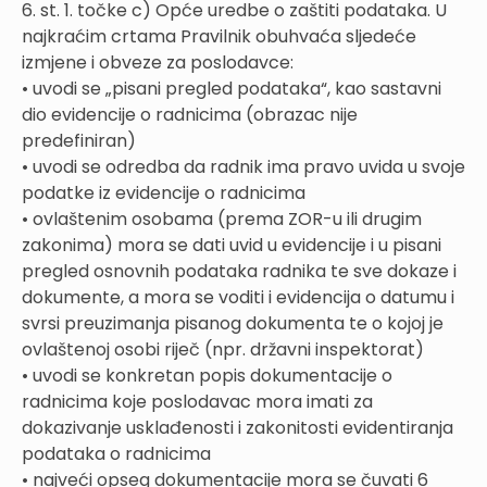
6. st. 1. točke c) Opće uredbe o zaštiti podataka. U
najkraćim crtama Pravilnik obuhvaća sljedeće
izmjene i obveze za poslodavce:
• uvodi se „pisani pregled podataka“, kao sastavni
dio evidencije o radnicima (obrazac nije
predefiniran)
• uvodi se odredba da radnik ima pravo uvida u svoje
podatke iz evidencije o radnicima
• ovlaštenim osobama (prema ZOR-u ili drugim
zakonima) mora se dati uvid u evidencije i u pisani
pregled osnovnih podataka radnika te sve dokaze i
dokumente, a mora se voditi i evidencija o datumu i
svrsi preuzimanja pisanog dokumenta te o kojoj je
ovlaštenoj osobi riječ (npr. državni inspektorat)
• uvodi se konkretan popis dokumentacije o
radnicima koje poslodavac mora imati za
dokazivanje usklađenosti i zakonitosti evidentiranja
podataka o radnicima
• najveći opseg dokumentacije mora se čuvati 6