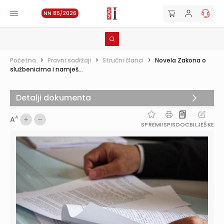
NN 85/2026
Početna
>
Pravni sadržaji
>
Stručni članci
>
Novela Zakona o
službenicima i namješ...
Detalji dokumenta
A
A
SPREMI
ISPIS
DOC
BILJEŠKE