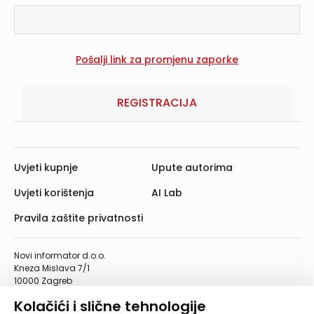
REGISTRACIJA
Uvjeti kupnje
Upute autorima
Uvjeti korištenja
AI Lab
Pravila zaštite privatnosti
Novi informator d.o.o.
Kneza Mislava 7/1
10000 Zagreb
Telefon: 01/4555-454
Kolačići i slične tehnologije
Telefaks: 01/4612-553