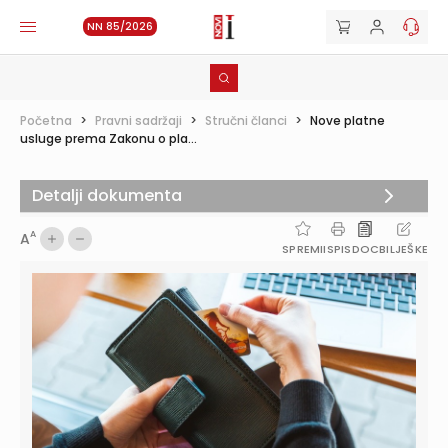
NN 85/2026
Početna
>
Pravni sadržaji
>
Stručni članci
>
Nove platne
usluge prema Zakonu o pla...
Detalji dokumenta
A
A
SPREMI
ISPIS
DOC
BILJEŠKE