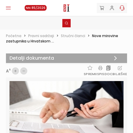
NN 85/2026
Početna
>
Pravni sadržaji
>
Stručni članci
>
Nove mirovine
zastupnika u Hrvatskom ...
Detalji dokumenta
A
A
SPREMI
ISPIS
DOC
BILJEŠKE