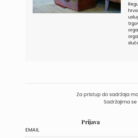
Regu
hrva
uslu
trgo
orga
orga
sluč
Za pristup do sadržaja mo
Sadržajima se
Prijava
EMAIL