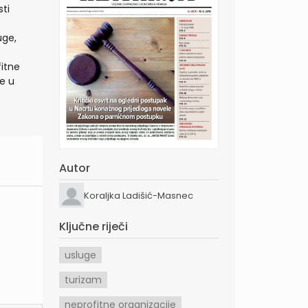
ti
uge,
fitne
e u
Autor
Koraljka Ladišić-Masnec
Ključne riječi
usluge
turizam
neprofitne organizacije