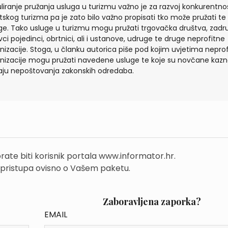
liranje pružanja usluga u turizmu važno je za razvoj konkurentnos
tskog turizma pa je zato bilo važno propisati tko može pružati te
ge. Tako usluge u turizmu mogu pružati trgovačka društva, zadr
vci pojedinci, obrtnici, ali i ustanove, udruge te druge neprofitne
nizacije. Stoga, u članku autorica piše pod kojim uvjetima nepro
nizacije mogu pružati navedene usluge te koje su novčane kazn
aju nepoštovanja zakonskih odredaba.
rate biti korisnik portala www.informator.hr.
 pristupa ovisno o Vašem paketu.
Zaboravljena zaporka?
EMAIL