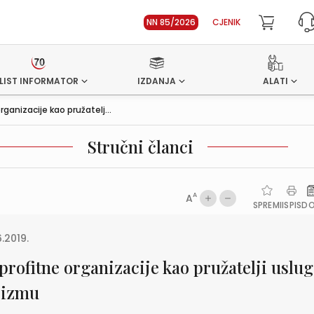
NN 85/2026
CJENIK
LIST INFORMATOR
IZDANJA
ALATI
rganizacije kao pružatelj...
Stručni članci
A
A
SPREMI
ISPIS
D
6.2019.
profitne organizacije kao pružatelji uslug
rizmu