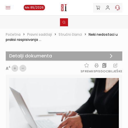
NN 85/2026
Početna
>
Pravni sadržaji
>
Stručni članci
>
Neki nedostaci u
praksi raspisivanja ...
Detalji dokumenta
A
A
SPREMI
ISPIS
DOC
BILJEŠKE