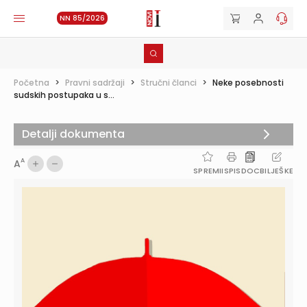
NN 85/2026
Početna
>
Pravni sadržaji
>
Stručni članci
>
Neke posebnosti
sudskih postupaka u s...
Detalji dokumenta
A
A
SPREMI
ISPIS
DOC
BILJEŠKE