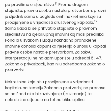
21
po pravilima o sljedništvu.
Prema drugom
stajalištu, pravna osoba nastala pretvorbom, pravni
je sljednik samo u pogledu onih nekretnina koje su
22
procijenjene u vrijednosti društvenog kapitala.
Samo kada bi se prihvatilo stajalište o pravnom
sljedništvu na cjelokupnoj imovinskoj masi prednika,
Fond bi u svakom slučaju naknadno pronađene
imovine donosio dopunska rješenja o unosu u kapital
pravne osobe nastale pretvorbom. Za takvu
interpretaciju ne nalazim uporište u odredbi čl. 47.
Zakona o privatizaciji, kao ni u odredbama Zakona o
pretvorbi.
Nekretnine koje nisu procijenjene u vrijednosti
kapitala, na temelju Zakona o pretvorbi, ne prenose
se na Fond ako bi razdvajanje (izuzimanje) te
nekretnine utjecalo na tehnološku cjelinu.