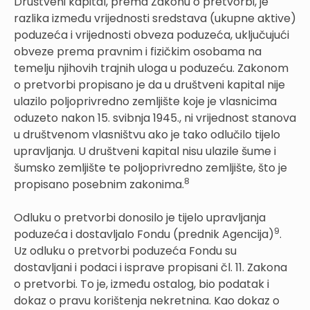
Društveni kapital, prema Zakonu o pretvorbi, je
razlika između vrijednosti sredstava (ukupne aktive)
poduzeća i vrijednosti obveza poduzeća, uključujući
obveze prema pravnim i fizičkim osobama na
temelju njihovih trajnih uloga u poduzeću. Zakonom
o pretvorbi propisano je da u društveni kapital nije
ulazilo poljoprivredno zemljište koje je vlasnicima
oduzeto nakon 15. svibnja 1945., ni vrijednost stanova
u društvenom vlasništvu ako je tako odlučilo tijelo
upravljanja. U društveni kapital nisu ulazile šume i
šumsko zemljište te poljoprivredno zemljište, što je
8
propisano posebnim zakonima.
Odluku o pretvorbi donosilo je tijelo upravljanja
9
poduzeća i dostavljalo Fondu (prednik Agencija)
.
Uz odluku o pretvorbi poduzeća Fondu su
dostavljani i podaci i isprave propisani čl. 11. Zakona
o pretvorbi. To je, između ostalog, bio podatak i
dokaz o pravu korištenja nekretnina. Kao dokaz o