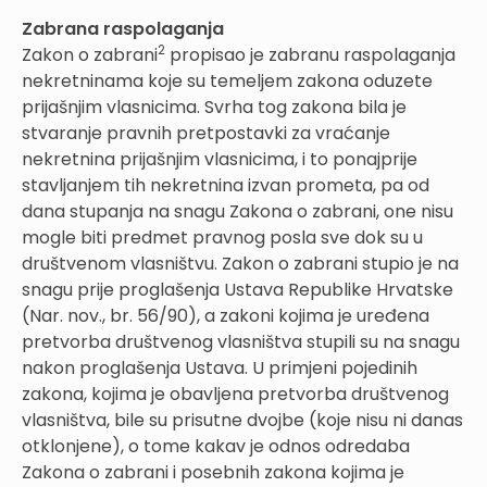
Zabrana raspolaganja
2
Zakon o zabrani
propisao je zabranu raspolaganja
nekretninama koje su temeljem zakona oduzete
prijašnjim vlasnicima. Svrha tog zakona bila je
stvaranje pravnih pretpostavki za vraćanje
nekretnina prijašnjim vlasnicima, i to ponajprije
stavljanjem tih nekretnina izvan prometa, pa od
dana stupanja na snagu Zakona o zabrani, one nisu
mogle biti predmet pravnog posla sve dok su u
društvenom vlasništvu. Zakon o zabrani stupio je na
snagu prije proglašenja Ustava Republike Hrvatske
(Nar. nov., br. 56/90), a zakoni kojima je uređena
pretvorba društvenog vlasništva stupili su na snagu
nakon proglašenja Ustava. U primjeni pojedinih
zakona, kojima je obavljena pretvorba društvenog
vlasništva, bile su prisutne dvojbe (koje nisu ni danas
otklonjene), o tome kakav je odnos odredaba
Zakona o zabrani i posebnih zakona kojima je