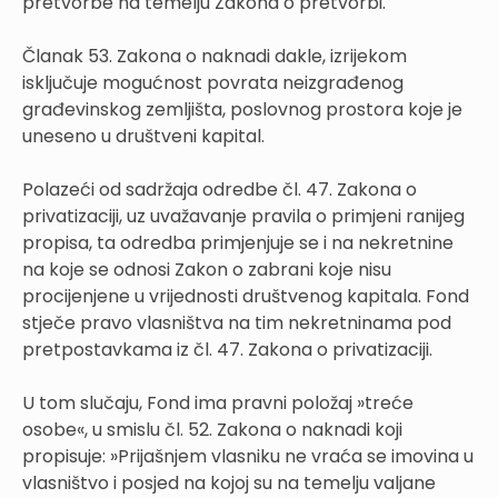
pretvorbe na temelju Zakona o pretvorbi.
Članak 53. Zakona o naknadi dakle, izrijekom
isključuje mogućnost povrata neizgrađenog
građevinskog zemljišta, poslovnog prostora koje je
uneseno u društveni kapital.
Polazeći od sadržaja odredbe čl. 47. Zakona o
privatizaciji, uz uvažavanje pravila o primjeni ranijeg
propisa, ta odredba primjenjuje se i na nekretnine
na koje se odnosi Zakon o zabrani koje nisu
procijenjene u vrijednosti društvenog kapitala. Fond
stječe pravo vlasništva na tim nekretninama pod
pretpostavkama iz čl. 47. Zakona o privatizaciji.
U tom slučaju, Fond ima pravni položaj »treće
osobe«, u smislu čl. 52. Zakona o naknadi koji
propisuje: »Prijašnjem vlasniku ne vraća se imovina u
vlasništvo i posjed na kojoj su na temelju valjane