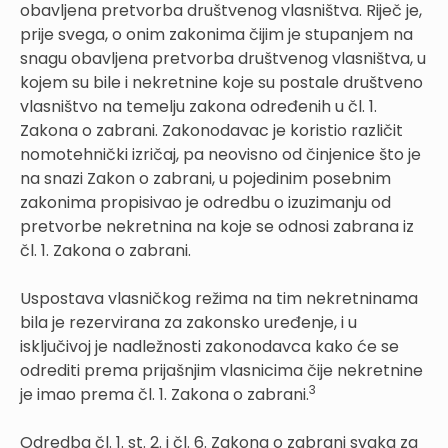
obavljena pretvorba društvenog vlasništva. Riječ je,
prije svega, o onim zakonima čijim je stupanjem na
snagu obavljena pretvorba društvenog vlasništva, u
kojem su bile i nekretnine koje su postale društveno
vlasništvo na temelju zakona određenih u čl. 1.
Zakona o zabrani. Zakonodavac je koristio različit
nomotehnički izričaj, pa neovisno od činjenice što je
na snazi Zakon o zabrani, u pojedinim posebnim
zakonima propisivao je odredbu o izuzimanju od
pretvorbe nekretnina na koje se odnosi zabrana iz
čl. 1. Zakona o zabrani.
Uspostava vlasničkog režima na tim nekretninama
bila je rezervirana za zakonsko uređenje, i u
isključivoj je nadležnosti zakonodavca kako će se
odrediti prema prijašnjim vlasnicima čije nekretnine
3
je imao prema čl. 1. Zakona o zabrani.
Odredba čl. 1. st. 2. i čl. 6. Zakona o zabrani svaka za