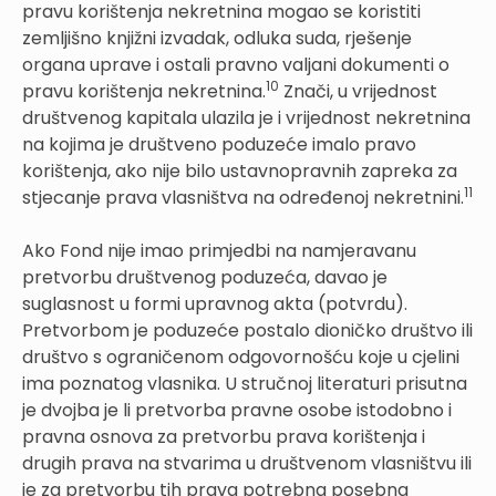
pravu korištenja nekretnina mogao se koristiti
zemljišno knjižni izvadak, odluka suda, rješenje
organa uprave i ostali pravno valjani dokumenti o
10
pravu korištenja nekretnina.
Znači, u vrijednost
društvenog kapitala ulazila je i vrijednost nekretnina
na kojima je društveno poduzeće imalo pravo
korištenja, ako nije bilo ustavnopravnih zapreka za
11
stjecanje prava vlasništva na određenoj nekretnini.
Ako Fond nije imao primjedbi na namjeravanu
pretvorbu društvenog poduzeća, davao je
suglasnost u formi upravnog akta (potvrdu).
Pretvorbom je poduzeće postalo dioničko društvo ili
društvo s ograničenom odgovornošću koje u cjelini
ima poznatog vlasnika. U stručnoj literaturi prisutna
je dvojba je li pretvorba pravne osobe istodobno i
pravna osnova za pretvorbu prava korištenja i
drugih prava na stvarima u društvenom vlasništvu ili
je za pretvorbu tih prava potrebna posebna