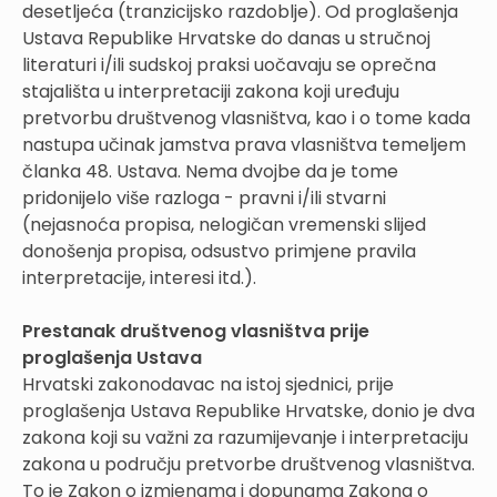
desetljeća (tranzicijsko razdoblje). Od proglašenja
Ustava Republike Hrvatske do danas u stručnoj
literaturi i/ili sudskoj praksi uočavaju se oprečna
stajališta u interpretaciji zakona koji uređuju
pretvorbu društvenog vlasništva, kao i o tome kada
nastupa učinak jamstva prava vlasništva temeljem
članka 48. Ustava. Nema dvojbe da je tome
pridonijelo više razloga - pravni i/ili stvarni
(nejasnoća propisa, nelogičan vremenski slijed
donošenja propisa, odsustvo primjene pravila
interpretacije, interesi itd.).
Prestanak društvenog vlasništva prije
proglašenja Ustava
Hrvatski zakonodavac na istoj sjednici, prije
proglašenja Ustava Republike Hrvatske, donio je dva
zakona koji su važni za razumijevanje i interpretaciju
zakona u području pretvorbe društvenog vlasništva.
To je Zakon o izmjenama i dopunama Zakona o