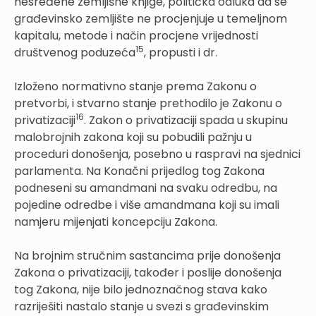
nesređene zemljišne knjige, politička odluka da se
građevinsko zemljište ne procjenjuje u temeljnom
kapitalu, metode i način procjene vrijednosti
15
društvenog poduzeća
, propusti i dr.
Izloženo normativno stanje prema Zakonu o
pretvorbi, i stvarno stanje prethodilo je Zakonu o
16
privatizaciji
. Zakon o privatizaciji spada u skupinu
malobrojnih zakona koji su pobudili pažnju u
proceduri donošenja, posebno u raspravi na sjednici
parlamenta. Na Konačni prijedlog tog Zakona
podneseni su amandmani na svaku odredbu, na
pojedine odredbe i više amandmana koji su imali
namjeru mijenjati koncepciju Zakona.
Na brojnim stručnim sastancima prije donošenja
Zakona o privatizaciji, također i poslije donošenja
tog Zakona, nije bilo jednoznačnog stava kako
razriješiti nastalo stanje u svezi s građevinskim