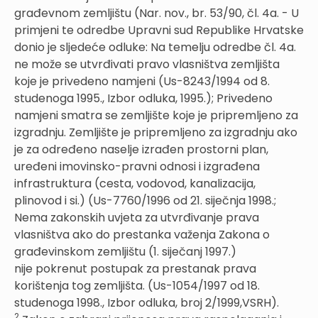
građevnom zemljištu (Nar. nov., br. 53/90, čl. 4a. - U
primjeni te odredbe Upravni sud Republike Hrvatske
donio je sljedeće odluke: Na temelju odredbe čl. 4a.
ne može se utvrđivati pravo vlasništva zemljišta
koje je privedeno namjeni (Us-8243/1994 od 8.
studenoga 1995., Izbor odluka, 1995.); Privedeno
namjeni smatra se zemljište koje je pripremljeno za
izgradnju. Zemljište je pripremljeno za izgradnju ako
je za određeno naselje izrađen prostorni plan,
uređeni imovinsko-pravni odnosi i izgrađena
infrastruktura (cesta, vodovod, kanalizacija,
plinovod i si.) (Us-7760/1996 od 21. siječnja 1998.;
Nema zakonskih uvjeta za utvrđivanje prava
vlasništva ako do prestanka važenja Zakona o
građevinskom zemljištu (1. siječanj 1997.)
nije pokrenut postupak za prestanak prava
korištenja tog zemljišta. (Us-1054/1997 od 18.
studenoga 1998., Izbor odluka, broj 2/1999,VSRH).
2