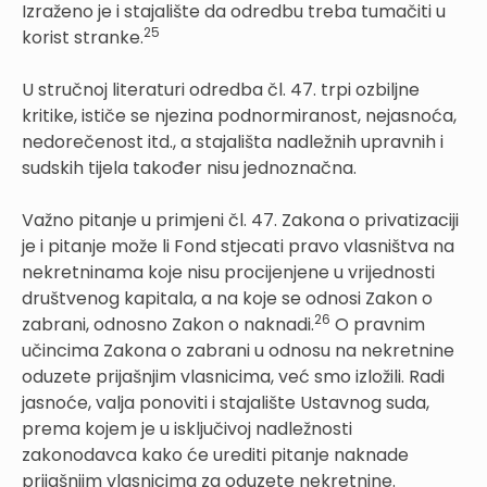
Izraženo je i stajalište da odredbu treba tumačiti u
25
korist stranke.
U stručnoj literaturi odredba čl. 47. trpi ozbiljne
kritike, ističe se njezina podnormiranost, nejasnoća,
nedorečenost itd., a stajališta nadležnih upravnih i
sudskih tijela također nisu jednoznačna.
Važno pitanje u primjeni čl. 47. Zakona o privatizaciji
je i pitanje može li Fond stjecati pravo vlasništva na
nekretninama koje nisu procijenjene u vrijednosti
društvenog kapitala, a na koje se odnosi Zakon o
26
zabrani, odnosno Zakon o naknadi.
O pravnim
učincima Zakona o zabrani u odnosu na nekretnine
oduzete prijašnjim vlasnicima, već smo izložili. Radi
jasnoće, valja ponoviti i stajalište Ustavnog suda,
prema kojem je u isključivoj nadležnosti
zakonodavca kako će urediti pitanje naknade
prijašnjim vlasnicima za oduzete nekretnine.