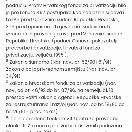
području. Protiv Hrvatskog fonda za privatizaciju bilo
je pokrenuto 497 postupaka kod nadležnih sudova i
to 186 pred Upravnim sudom Republike Hrvatske,
306 pred općinskim i trgovačkim sudovima, 5
izvanrednih pravnih lijekova pred Vrhovnim sudom
Republike Hrvatske (podaci: Osnovni pokazatelji
pretvorbe i privatizacije, Hrvatski fond za
privatizaciju, veljača, 1995.).
8
Zakon o šumama (Nar. nov., br. 52/90 i 61/91),
Zakon o poljoprivrednom zemljištu (Nar. nov., br.
34/91)
9
Zakon o hrvatskom fondu za privatizaciju (Nar.
nov., od br. 48/92 do br. 87/96, na temelju čl. 18.
prestao važiti Zakon o Agenciji Republike Hrvatske
za restrukturiranje i razvoj (Nar. nov., od br. 18/90 do
br. 29/91 - proč. tekst).
10
To je određeno točkom VII. Uputa za provedbu
članka 11. Zakona o pretvorbi društvenih poduzeća