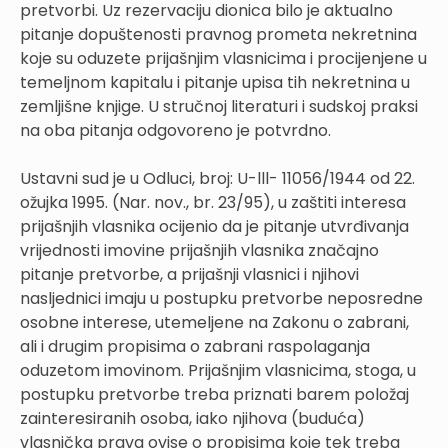
pretvorbi. Uz rezervaciju dionica bilo je aktualno
pitanje dopuštenosti pravnog prometa nekretnina
koje su oduzete prijašnjim vlasnicima i procijenjene u
temeljnom kapitalu i pitanje upisa tih nekretnina u
zemljišne knjige. U stručnoj literaturi i sudskoj praksi
na oba pitanja odgovoreno je potvrdno.
Ustavni sud je u Odluci, broj: U-lll- 11056/1944 od 22.
ožujka 1995. (Nar. nov., br. 23/95), u zaštiti interesa
prijašnjih vlasnika ocijenio da je pitanje utvrđivanja
vrijednosti imovine prijašnjih vlasnika značajno
pitanje pretvorbe, a prijašnji vlasnici i njihovi
nasljednici imaju u postupku pretvorbe neposredne
osobne interese, utemeljene na Zakonu o zabrani,
ali i drugim propisima o zabrani raspolaganja
oduzetom imovinom. Prijašnjim vlasnicima, stoga, u
postupku pretvorbe treba priznati barem položaj
zainteresiranih osoba, iako njihova (buduća)
vlasnička prava ovise o propisima koje tek treba