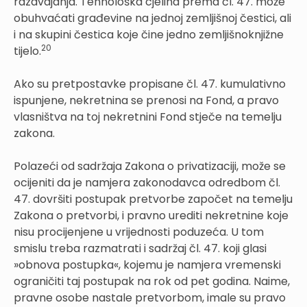
razdvajanja. Tehnološka cjelina prema čl. 47. može
obuhvaćati građevine na jednoj zemljišnoj čestici, ali
i na skupini čestica koje čine jedno zemljišnoknjižne
20
tijelo.
Ako su pretpostavke propisane čl. 47. kumulativno
ispunjene, nekretnina se prenosi na Fond, a pravo
vlasništva na toj nekretnini Fond stječe na temelju
zakona.
Polazeći od sadržaja Zakona o privatizaciji, može se
ocijeniti da je namjera zakonodavca odredbom čl.
47. dovršiti postupak pretvorbe započet na temelju
Zakona o pretvorbi, i pravno urediti nekretnine koje
nisu procijenjene u vrijednosti poduzeća. U tom
smislu treba razmatrati i sadržaj čl. 47. koji glasi
»obnova postupka«, kojemu je namjera vremenski
ograničiti taj postupak na rok od pet godina. Naime,
pravne osobe nastale pretvorbom, imale su pravo