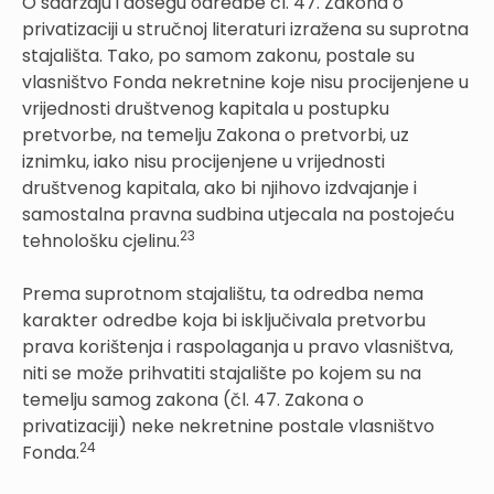
O sadržaju i dosegu odredbe čl. 47. Zakona o
privatizaciji u stručnoj literaturi izražena su suprotna
stajališta. Tako, po samom zakonu, postale su
vlasništvo Fonda nekretnine koje nisu procijenjene u
vrijednosti društvenog kapitala u postupku
pretvorbe, na temelju Zakona o pretvorbi, uz
iznimku, iako nisu procijenjene u vrijednosti
društvenog kapitala, ako bi njihovo izdvajanje i
samostalna pravna sudbina utjecala na postojeću
23
tehnološku cjelinu.
Prema suprotnom stajalištu, ta odredba nema
karakter odredbe koja bi isključivala pretvorbu
prava korištenja i raspolaganja u pravo vlasništva,
niti se može prihvatiti stajalište po kojem su na
temelju samog zakona (čl. 47. Zakona o
privatizaciji) neke nekretnine postale vlasništvo
24
Fonda.