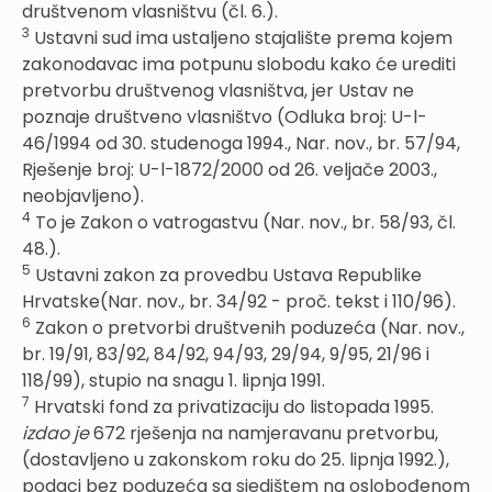
društvenom vlasništvu (čl. 6.).
3
Ustavni sud ima ustaljeno stajalište prema kojem
zakonodavac ima potpunu slobodu kako će urediti
pretvorbu društvenog vlasništva, jer Ustav ne
poznaje društveno vlasništvo (Odluka broj: U-l-
46/1994 od 30. studenoga 1994., Nar. nov., br. 57/94,
Rješenje broj: U-l-1872/2000 od 26. veljače 2003.,
neobjavljeno).
4
To je Zakon o vatrogastvu (Nar. nov., br. 58/93, čl.
48.).
5
Ustavni zakon za provedbu Ustava Republike
Hrvatske(Nar. nov., br. 34/92 - proč. tekst i 110/96).
6
Zakon o pretvorbi društvenih poduzeća (Nar. nov.,
br. 19/91, 83/92, 84/92, 94/93, 29/94, 9/95, 21/96 i
118/99), stupio na snagu 1. lipnja 1991.
7
Hrvatski fond za privatizaciju do listopada 1995.
izdao je
672 rješenja na namjeravanu pretvorbu,
(dostavljeno u zakonskom roku do 25. lipnja 1992.),
podaci bez poduzeća sa sjedištem na oslobođenom