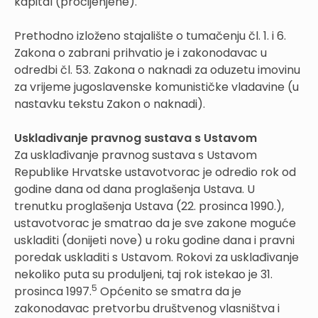
kapital (procijenjene).
Prethodno izloženo stajalište o tumačenju čl. 1. i 6.
Zakona o zabrani prihvatio je i zakonodavac u
odredbi čl. 53. Zakona o naknadi za oduzetu imovinu
za vrijeme jugoslavenske komunističke vladavine (u
nastavku tekstu Zakon o naknadi).
Uskladivanje pravnog sustava s Ustavom
Za usklađivanje pravnog sustava s Ustavom
Republike Hrvatske ustavotvorac je odredio rok od
godine dana od dana proglašenja Ustava. U
trenutku proglašenja Ustava (22. prosinca 1990.),
ustavotvorac je smatrao da je sve zakone moguće
uskladiti (donijeti nove) u roku godine dana i pravni
poredak uskladiti s Ustavom. Rokovi za usklađivanje
nekoliko puta su produljeni, taj rok istekao je 31.
5
prosinca 1997.
Općenito se smatra da je
zakonodavac pretvorbu društvenog vlasništva i