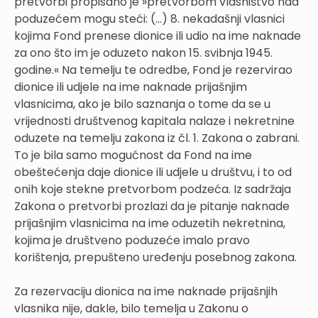
pretvorbi propisano je »pretvorbom vlasništvo nad
poduzećem mogu steći: (...) 8. nekadašnji vlasnici
kojima Fond prenese dionice ili udio na ime naknade
za ono što im je oduzeto nakon 15. svibnja 1945.
godine.« Na temelju te odredbe, Fond je rezervirao
dionice ili udjele na ime naknade prijašnjim
vlasnicima, ako je bilo saznanja o tome da se u
vrijednosti društvenog kapitala nalaze i nekretnine
oduzete na temelju zakona iz čl. 1. Zakona o zabrani.
To je bila samo mogućnost da Fond na ime
obeštećenja daje dionice ili udjele u društvu, i to od
onih koje stekne pretvorbom podzeća. Iz sadržaja
Zakona o pretvorbi prozlazi da je pitanje naknade
prijašnjim vlasnicima na ime oduzetih nekretnina,
kojima je društveno poduzeće imalo pravo
korištenja, prepušteno uređenju posebnog zakona.
Za rezervaciju dionica na ime naknade prijašnjih
vlasnika nije, dakle, bilo temelja u Zakonu o