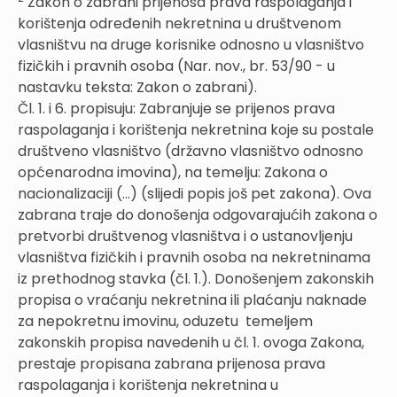
Zakon o zabrani prijenosa prava raspolaganja i
korištenja određenih nekretnina u društvenom
vlasništvu na druge korisnike odnosno u vlasništvo
fizičkih i pravnih osoba (Nar. nov., br. 53/90 - u
nastavku teksta: Zakon o zabrani).
Čl. 1. i 6. propisuju: Zabranjuje se prijenos prava
raspolaganja i korištenja nekretnina koje su postale
društveno vlasništvo (državno vlasništvo odnosno
općenarodna imovina), na temelju: Zakona o
nacionalizaciji (...) (slijedi popis još pet zakona). Ova
zabrana traje do donošenja odgovarajućih zakona o
pretvorbi društvenog vlasništva i o ustanovljenju
vlasništva fizičkih i pravnih osoba na nekretninama
iz prethodnog stavka (čl. 1.). Donošenjem zakonskih
propisa o vraćanju nekretnina ili plaćanju naknade
za nepokretnu imovinu, oduzetu temeljem
zakonskih propisa navedenih u čl. 1. ovoga Zakona,
prestaje propisana zabrana prijenosa prava
raspolaganja i korištenja nekretnina u