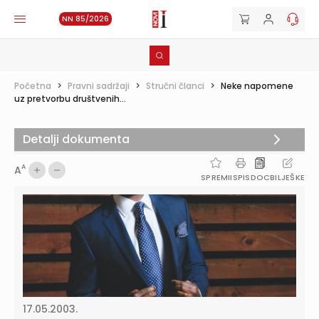
NN 85/2026
Početna
>
Pravni sadržaji
>
Stručni članci
>
Neke napomene
uz pretvorbu društvenih...
Detalji dokumenta
A
A
SPREMI
ISPIS
DOC
BILJEŠKE
17.05.2003.