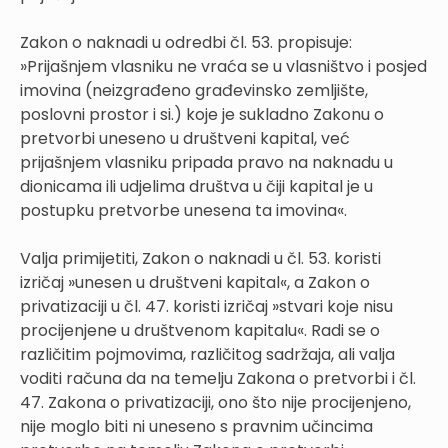
Zakon o naknadi u odredbi čl. 53. propisuje:
»Prijašnjem vlasniku ne vraća se u vlasništvo i posjed
imovina (neizgrađeno građevinsko zemljište,
poslovni prostor i si.) koje je sukladno Zakonu o
pretvorbi uneseno u društveni kapital, već
prijašnjem vlasniku pripada pravo na naknadu u
dionicama ili udjelima društva u čiji kapital je u
postupku pretvorbe unesena ta imovina«.
Valja primijetiti, Zakon o naknadi u čl. 53. koristi
izričaj »unesen u društveni kapital«, a Zakon o
privatizaciji u čl. 47. koristi izričaj »stvari koje nisu
procijenjene u društvenom kapitalu«. Radi se o
različitim pojmovima, različitog sadržaja, ali valja
voditi računa da na temelju Zakona o pretvorbi i čl.
47. Zakona o privatizaciji, ono što nije procijenjeno,
nije moglo biti ni uneseno s pravnim učincima