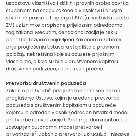
uspostavu vlasništva fizičkih i pravnih osoba dovršio
stupanjem na snagu Zakona o vlasništvu i drugim
stvarnim pravima 1. siječnja 1997. (u nastavku teksta:
ZV) uz iznimke propisane prijelaznim odredbama
tog zakona. Međutim, denacionalizacija je tek u
početnoj fazi, iako najavljena Zakonom o zabrani
prije proglašenja Ustava, a stajališta o pravnom
položaju nekretnina koje su oduzete prijašnjim
vlasnicima, a koje su bile u društvenom kapitalu
društvenih poduzeća, i danas su oprečna.
Pretvorba društvenih poduzeća
6
Zakon o pretvorbi
prvi je zakon donesen nakon
proglašenja Ustava, kojim je uređena pretvorba
poduzeća s društvenim kapitalom u poduzeće
kojemu je određen vlasnik (određen hrvatski model
pretvorbe i privatizacije). Pritom je dominantno bio
zastupljen autonomni model pretvorbe i
7
privatizacije
. Zakon o pretvorbi, uključujući i njegove