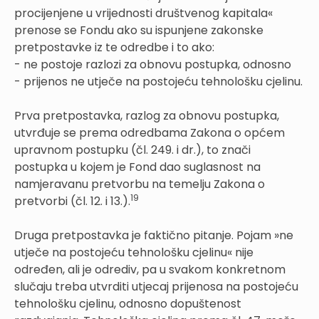
procijenjene u vrijednosti društvenog kapitala«
prenose se Fondu ako su ispunjene zakonske
pretpostavke iz te odredbe i to ako:
- ne postoje razlozi za obnovu postupka, odnosno
- prijenos ne utječe na postojeću tehnološku cjelinu.
Prva pretpostavka, razlog za obnovu postupka,
utvrđuje se prema odredbama Zakona o općem
upravnom postupku (čl. 249. i dr.), to znači
postupka u kojem je Fond dao suglasnost na
namjeravanu pretvorbu na temelju Zakona o
19
pretvorbi (čl. 12. i 13.).
Druga pretpostavka je faktično pitanje. Pojam »ne
utječe na postojeću tehnološku cjelinu« nije
određen, ali je odrediv, pa u svakom konkretnom
slučaju treba utvrditi utjecaj prijenosa na postojeću
tehnološku cjelinu, odnosno dopuštenost