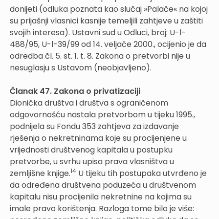
donijeti (odluka poznata kao slučaj »Palače« na kojoj
su prijašnji vlasnici kasnije temeljili zahtjeve u zaštiti
svojih interesa). Ustavni sud u Odluci, broj: U-l-
488/95, U-l-39/99 od 14. veljače 2000., ocijenio je da
odredba čl. 5. st. 1. t. 8. Zakona o pretvorbi nije u
nesuglasju s Ustavom (neobjavljeno).
Članak 47. Zakona o privatizaciji
Dionička društva i društva s ograničenom
odgovornošću nastala pretvorbom u tijeku 1995.,
podnijela su Fondu 353 zahtjeva za izdavanje
rješenja o nekretninama koje su procijenjene u
vrijednosti društvenog kapitala u postupku
pretvorbe, u svrhu upisa prava vlasništva u
14
zemljišne knjige.
U tijeku tih postupaka utvrđeno je
da određena društvena poduzeća u društvenom
kapitalu nisu procijenila nekretnine na kojima su
imale pravo korištenja. Razloga tome bilo je više: