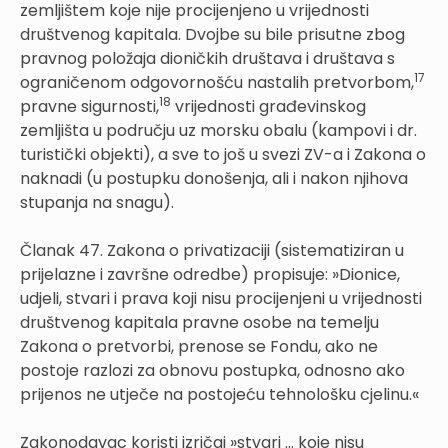
zemljištem koje nije procijenjeno u vrijednosti
društvenog kapitala. Dvojbe su bile prisutne zbog
pravnog položaja dioničkih društava i društava s
17
ograničenom odgovornošću nastalih pretvorbom,
18
pravne sigurnosti,
vrijednosti građevinskog
zemljišta u području uz morsku obalu (kampovi i dr.
turistički objekti), a sve to još u svezi ZV-a i Zakona o
naknadi (u postupku donošenja, ali i nakon njihova
stupanja na snagu).
Članak 47. Zakona o privatizaciji (sistematiziran u
prijelazne i završne odredbe) propisuje: »Dionice,
udjeli, stvari i prava koji nisu procijenjeni u vrijednosti
društvenog kapitala pravne osobe na temelju
Zakona o pretvorbi, prenose se Fondu, ako ne
postoje razlozi za obnovu postupka, odnosno ako
prijenos ne utječe na postojeću tehnološku cjelinu.«
Zakonodavac koristi izričaj »stvari ... koje nisu