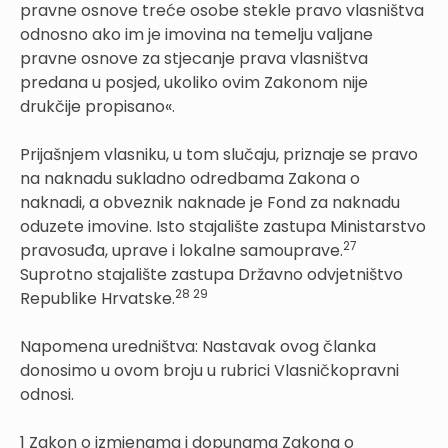
pravne osnove treće osobe stekle pravo vlasništva
odnosno ako im je imovina na temelju valjane
pravne osnove za stjecanje prava vlasništva
predana u posjed, ukoliko ovim Zakonom nije
drukčije propisano«.
Prijašnjem vlasniku, u tom slučaju, priznaje se pravo
na naknadu sukladno odredbama Zakona o
naknadi, a obveznik naknade je Fond za naknadu
oduzete imovine. Isto stajalište zastupa Ministarstvo
27
pravosuđa, uprave i lokalne samouprave.
Suprotno stajalište zastupa Državno odvjetništvo
28 29
Republike Hrvatske.
Napomena uredništva: Nastavak ovog članka
donosimo u ovom broju u rubrici Vlasničkopravni
odnosi.
1 Zakon o izmjenama i dopunama Zakona o