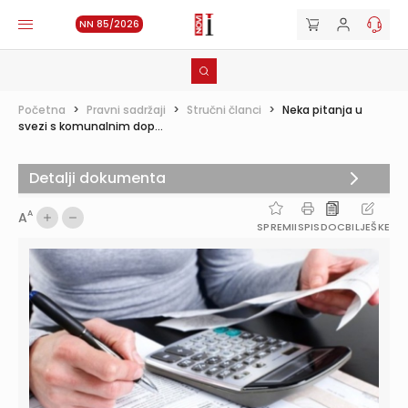
NN 85/2026
Početna
>
Pravni sadržaji
>
Stručni članci
>
Neka pitanja u
svezi s komunalnim dop...
Detalji dokumenta
A
A
SPREMI
ISPIS
DOC
BILJEŠKE