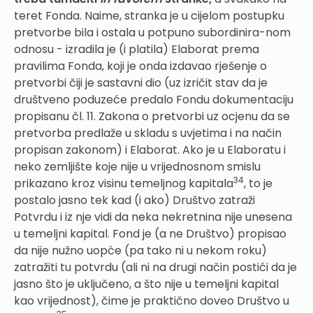
teret Fonda. Naime, stranka je u cijelom postupku
pretvorbe bila i ostala u potpuno subordinira-nom
odnosu - izradila je (i platila) Elaborat prema
pravilima Fonda, koji je onda izdavao rješenje o
pretvorbi čiji je sastavni dio (uz izričit stav da je
društveno poduzeće predalo Fondu dokumentaciju
propisanu čl. 11. Zakona o pretvorbi uz ocjenu da se
pretvorba predlaže u skladu s uvjetima i na način
propisan zakonom) i Elaborat. Ako je u Elaboratu i
neko zemljište koje nije u vrijednosnom smislu
34
prikazano kroz visinu temeljnog kapitala
, to je
postalo jasno tek kad (i ako) Društvo zatraži
Potvrdu i iz nje vidi da neka nekretnina nije unesena
u temeljni kapital. Fond je (a ne Društvo) propisao
da nije nužno uopće (pa tako ni u nekom roku)
zatražiti tu potvrdu (ali ni na drugi način postići da je
jasno što je uključeno, a što nije u temeljni kapital
kao vrijednost), čime je praktično doveo Društvo u