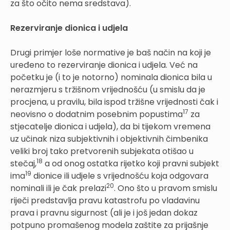
za što očito nema sredstava).
Rezerviranje dionica i udjela
Drugi primjer loše normative je baš način na koji je
uređeno to rezerviranje dionica i udjela. Već na
početku je (i to je notorno) nominala dionica bila u
nerazmjeru s tržišnom vrijednošću (u smislu da je
procjena, u pravilu, bila ispod tržišne vrijednosti čak i
17
neovisno o dodatnim posebnim popustima
za
stjecatelje dionica i udjela), da bi tijekom vremena
uz učinak niza subjektivnih i objektivnih čimbenika
veliki broj tako pretvorenih subjekata otišao u
18
stečaj,
a od onog ostatka rijetko koji pravni subjekt
19
ima
dionice ili udjele s vrijednošću koja odgovara
20
nominali ili je čak prelazi
. Ono što u pravom smislu
riječi predstavlja pravu katastrofu po vladavinu
prava i pravnu sigurnost (ali je i još jedan dokaz
potpuno promašenog modela zaštite za prijašnje