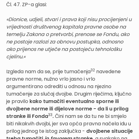
Čl. 47. ZP-a glasi:
«Dionice, udjeli, stvari i prava koji nisu procijenjeni u
vrijednosti društvenog kapitala pravne osobe na
temelju Zakona o pretvorbi, prenose se Fondu, ako
ne postoje razlozi za obnovu postupka, od
nosno
ako prijenos ne utječe na postojeću tehnološku
cjelinu.«
32
Izgleda nam da se, prije tumačenja
navedene
pravne norme, nužno vrlo jasno i vrlo
argumentirano odrediti u odnosu na njezino
tumačenje za slučaj dvojbe. Drugim riječima, ključno
je pravilo
kako tumačiti eventualno sporne ili
dvojbene norme ili dijelove norme - da li u prilog
33
stranke ili Fonda
.
Čini nam se da tu ne bi smjelo
biti nikakvih dvojbi, jer sva opća pravna načela idu u
prilog jednog te istog zaključka -
dvojbene situacije
treba tumačiti
in favorem
stranke,
a svakako na