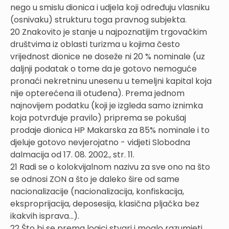
nego u smislu dionica i udjela koji određuju vlasniku
(osnivaku) strukturu toga pravnog subjekta.
20 Znakovito je stanje u najpoznatijim trgovačkim
društvima iz oblasti turizma u kojima često
vrijednost dionice ne doseže ni 20 % nominale (uz
daljnji podatak o tome da je gotovo nemoguće
pronaći nekretninu unesenu u temeljni kapital koja
nije opterećena ili otuđena). Prema jednom
najnovijem podatku (koji je izgleda samo iznimka
koja potvrđuje pravilo) priprema se pokušaj
prodaje dionica HP Makarska za 85% nominale i to
djeluje gotovo nevjerojatno - vidjeti Slobodna
dalmacija od 17. 08. 2002., str. 11.
21 Radi se o kolokvijalnom nazivu za sve ono na što
se odnosi ZON a što je daleko šire od same
nacionalizacije (nacionalizacija, konfiskacija,
eksproprijacija, deposesija, klasična pljačka bez
ikakvih isprava...).
22 Što bi se prema logici stvari i moglo razumjeti.