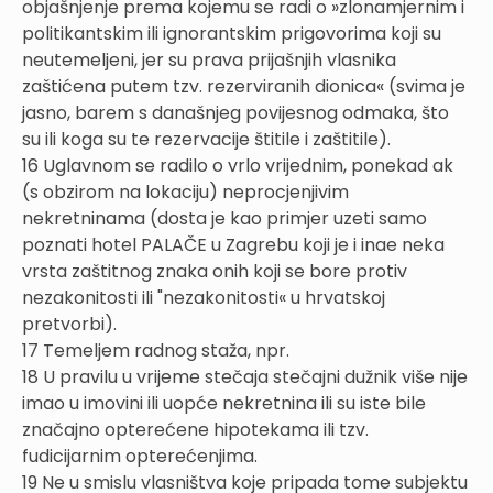
objašnjenje prema kojemu se radi o »zlonamjernim i
politikantskim ili ignorantskim prigovorima koji su
neutemeljeni, jer su prava prijašnjih vlasnika
zaštićena putem tzv. rezerviranih dionica« (svima je
jasno, barem s današnjeg povijesnog odmaka, što
su ili koga su te rezervacije štitile i zaštitile).
16 Uglavnom se radilo o vrlo vrijednim, ponekad ak
(s obzirom na lokaciju) neprocjenjivim
nekretninama (dosta je kao primjer uzeti samo
poznati hotel PALAČE u Zagrebu koji je i inae neka
vrsta zaštitnog znaka onih koji se bore protiv
nezakonitosti ili "nezakonitosti« u hrvatskoj
pretvorbi).
17 Temeljem radnog staža, npr.
18 U pravilu u vrijeme stečaja stečajni dužnik više nije
imao u imovini ili uopće nekretnina ili su iste bile
značajno opterećene hipotekama ili tzv.
fudicijarnim opterećenjima.
19 Ne u smislu vlasništva koje pripada tome subjektu