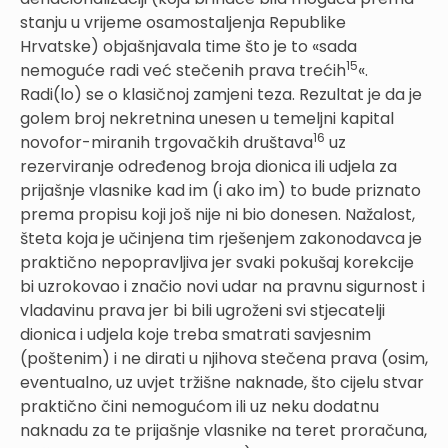
stanju u vrijeme osamostaljenja Republike
Hrvatske) objašnjavala time što je to «sada
15
nemoguće radi već stečenih prava trećih
«.
Radi(lo) se o klasičnoj zamjeni teza. Rezultat je da je
golem broj nekretnina unesen u temeljni kapital
16
novofor-miranih trgovačkih društava
uz
rezerviranje određenog broja dionica ili udjela za
prijašnje vlasnike kad im (i ako im) to bude priznato
prema propisu koji još nije ni bio donesen. Nažalost,
šteta koja je učinjena tim rješenjem zakonodavca je
praktično nepopravljiva jer svaki pokušaj korekcije
bi uzrokovao i značio novi udar na pravnu sigurnost i
vladavinu prava jer bi bili ugroženi svi stjecatelji
dionica i udjela koje treba smatrati savjesnim
(poštenim) i ne dirati u njihova stečena prava (osim,
eventualno, uz uvjet tržišne naknade, što cijelu stvar
praktično čini nemogućom ili uz neku dodatnu
naknadu za te prijašnje vlasnike na teret proračuna,