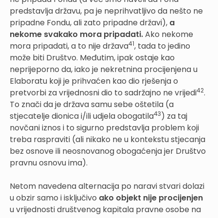
predstavlja državu, pa je neprihvatljivo da nešto ne
pripadne Fondu, ali zato pripadne državi),
a
nekome svakako mora pripadati.
Ako nekome
41
mora pripadati, a to nije država
, tada to jedino
može biti Društvo. Međutim, ipak ostaje kao
neprijeporno da, iako je nekretnina procijenjena u
Elaboratu koji je prihvaćen kao dio rješenja o
42
pretvorbi za vrijednosni dio to sadržajno ne vrijedi
.
To znači da je država samu sebe oštetila (a
43
stjecatelje dionica i/ili udjela obogatila
) za taj
novčani iznos i to sigurno predstavlja problem koji
treba raspraviti (ali nikako ne u kontekstu stjecanja
bez osnove ili neosnovanog obogaćenja jer Društvo
pravnu osnovu ima).
Netom navedena alternacija po naravi stvari dolazi
u obzir samo i isključivo
ako objekt nije procijenjen
u vrijednosti društvenog kapitala pravne osobe na