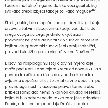
(barem načelno) sigurno daleko veći gubitak koji
46
svakako treba izbjeći (ako je to ikako moguće
).
Što bi, dakle, bilo moguće sada poduzeti iz položaja
države u takvim slučajevima, kad je već došlo do
svega ovoga do čega je došlo, uključujući i
pravomoćne presude hrvatskih sudova temeljem
kojih su drugi hrvatski sudovi (oni zemljišnoknjižni)
47
provodili uknjižbu prava vlasništva na Društva
.
Državi na raspolaganju stoji čitav niz mjera koje
može poduzeti. Te se mjere kreću od novele ZP-a s
povratnim učinkom (što Ustav pod određenim
uvjetima dopušta, ali se to smatra vrlo opasnim po
pravnu sigurnost i vladavinu prava i tome treba
pribjeći samo ako nema nikakvog drugog rješenja)
kojim bi bilo određeno da takva zemljišta pripadaju
Fondu, odnosno ne pripadaju Društvu, preko