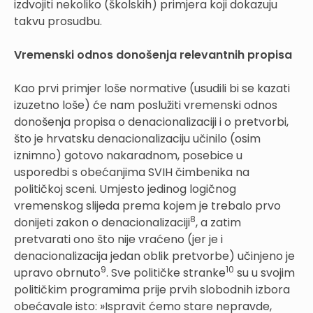
izdvojiti nekoliko (školskih) primjera koji dokazuju
takvu prosudbu.
Vremenski odnos donošenja relevantnih propisa
Kao prvi primjer loše normative (usudili bi se kazati
izuzetno loše) će nam poslužiti vremenski odnos
donošenja propisa o denacionalizaciji i o pretvorbi,
što je hrvatsku denacionalizaciju učinilo (osim
iznimno) gotovo nakaradnom, posebice u
usporedbi s obećanjima SVIH čimbenika na
političkoj sceni. Umjesto jedinog logičnog
vremenskog slijeda prema kojem je trebalo prvo
8
donijeti zakon o denacionalizaciji
, a zatim
pretvarati ono što nije vraćeno (jer je i
denacionalizacija jedan oblik pretvorbe) učinjeno je
9
10
upravo obrnuto
. Sve političke stranke
su u svojim
političkim programima prije prvih slobodnih izbora
obećavale isto: »Ispravit ćemo stare nepravde,