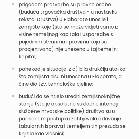
prigodom pretvorbe su pravne osobe
(buduća trgovačka društva - u nastavku
teksta: Društva) u Elaborate unosile i
zemljište koje (što se može vidjeti samo iz
visine temeljnog kapitala i usporedbe s
pojedinim stvarima i pravima koja su
procjenjivana) nije uneseno u taj temeljni
kapital;
ponekad je situacija iz c) bila drukčija utoliko
što zemljišta nisu ni unošena u Elaborate, a
čine dio tzv. tehnološke cjeline;
budući da se htjelo urediti zemljišnoknjižne
stanje (što je apsolutno sukladno intenciji
službene hrvatske politike) društva su u
parničnom postupku zahtijevala izdavanje
tabularnih isprava i temeljem tih presuda se
knjižila kao vlasnici;