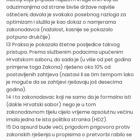
oduzimanjima od strane bivše države najviše
oštećeni, davala je svakako posebnog razloga za
optimizam i služila je kao dokaz o namjerama
zakonodavca (nažalost, kasnije se pokazalo
potpuno drukčije).
13 Praksa je pokazala štetne posljedice takvog
pristupa. Prema službenim podacima upućenim
Hrvatskom saboru, do sada je (u više od pet godina
primjene toga Zakona) riješeno oko 10% od
postavljenih zahtjeva (nastavi li se tim tempom lako
je moguće da se zahtjevi rješavaju još desecima
godina).
14 I to zakonodavac koji ne samo da je formalno isti
(dakle Hrvatski sabor) nego je u tom
zakonodavnom tijelu cijelo vrijeme apsolutnu većinu
imala jedna te ista politika stranka (HDZ).
15 Da apsurd bude veći, prigodom prigovora protiv
zakonskih rješenja u propisima o pretvorbi rabilo se