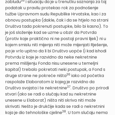
35
zabludu
i situaciju da je u trenutku saznanja za taj
podatak u pravilu protekao rok za podnošenje
tužbe Upravnom sudu Republike Hrvatske, kao i za
obnovu postupka (dakle, čak i da se htjelo na strani
Društva tada pokrenuti postupke, bilo bi kasno). To
je još složenije kad se uzme u obzir da Potvrda
(protiv koje praktično ni ne postoji pravni lijek) ni u
kojem smislu niti mijenja niti može mijenjati Rješenje,
pa je vrlo upitno da li bi Društvo uopće (i kad ishodi
Potvrdu iz koje je razvidno da neke nekretnine
prema mišljenju Fonda nisu unesene u temeljni
kapital) trebalo pokretati neki postupak, a Fond s
36
druge strane ne pokreće ništa
iako od početka
raspolaže Elaboratom iz kojeg je razvidno da
37
Društvo svojata i te nekretnine
. Društvo po prirodi
stvari (ako se radi o slučaju kad su nekretnine
unesene u Elaborat) ništa niti skriva niti može
skrivati. Nešto je drukčije kada se radi o nekretnini
38
koja je dio tehnološke cjeline
. U tom slučaju nema