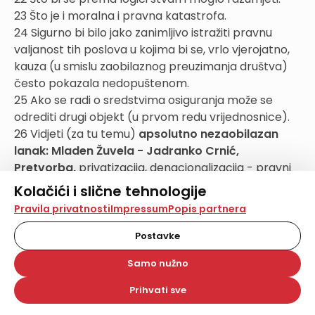
23 Što je i moralna i pravna katastrofa.
24 Sigurno bi bilo jako zanimljivo istražiti pravnu
valjanost tih poslova u kojima bi se, vrlo vjerojatno,
kauza (u smislu zaobilaznog preuzimanja društva)
često pokazala nedopuštenom.
25 Ako se radi o sredstvima osiguranja može se
odrediti drugi objekt (u prvom redu vrijednosnice).
26 Vidjeti (za tu temu)
apsolutno nezaobilazan
lanak: Mladen Žuvela - Jadranko Crnić,
Pretvorba,
privatizacija, denacionalizacija - pravni
status neobuhvaćenih nekretnina - primjena čl. 47.
Kolačići i slične tehnologije
Zakona o privatizaciji, Informator, broj 5023 od 27.
Na našoj web stranici koristimo kolačiće i slične
Pravila privatnosti
Impressum
Popis partnera
travnja 2002. male stranice.
tehnologije za pohranu, čitanje i obradu informacija na
vašem uređaju. Time poboljšavamo korisničko iskustvo,
27 Uz dužno poštovanje i prema osobi i instituciji ne
Postavke
analiziramo promet na stranici te prikazujemo sadržaje i
možemo se oteti dojmu da je pretjerano u intervjuu
oglase koji vas zanimaju. Korisnički profili mogu se kreirati
Samo nužno
(Jutarnji list od 13. 08. 02.) kao zakonski zastupnik
na više web stranica i uređaja u tu svrhu. Naši partneri
također koriste ove tehnologije.
Republike Hrvatske iskazivati da je jedan zakonski
Prihvati sve
Odabirom opcije „Samo nužno“ prihvaćate samo one
tekst (ili konkretno njegov dio -1. 47. ZP-a) »dodatno
kolačiće koji su potrebni za pravilno funkcioniranje naše