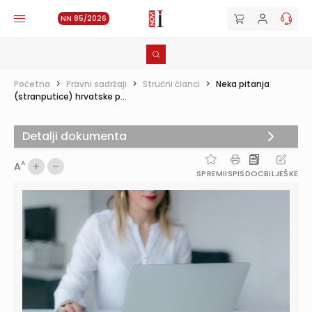
NN 85/2026
Početna
>
Pravni sadržaji
>
Stručni članci
>
Neka pitanja
(stranputice) hrvatske p...
Detalji dokumenta
A
A
SPREMI
ISPIS
DOC
BILJEŠKE