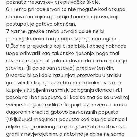
poznate “resavske« prepisivačke škole.
6 Prema prirode stvari to nije moguće kod otkupa
stanova na kojima postoji stanarsko pravo, koji
postupak je gotovo okončan.
7 Naime, greške treba utvrditi da se ne bi
ponavljale, čak i kad je popravljanje nemoguće.
8 Što ne prejudicira koji bi se oblik i opseg naknade
uope prihvatili kao zakonsko rješenje, nego znai
stvarnu mogunost zakonodavca da bira, a ne da je
stavljen (ili da se sam stavio) pred svršen čin.
9 Možda bi se i dalo razumjeti pretvorbu u smislu
gotovinske kupnje uz zabranu bilo kakve veze te
kupnje s kupljenim u smislu zalaganja dionica i si. i
posebno i bez popusta, ali kad se zna da se u velikoj
većini slučajeva radilo o "kupnji bez novca« u smislu
dugoronih kredita, gotovo beskonanih popusta
(uključujući mogunost popusta kod kupnje dionica i
udjela neogranienog broja trgovačkih društava što
granii s nevjerojatnim, a notorno je da se ne samo