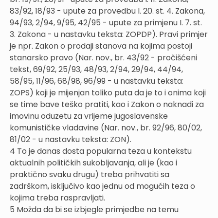
83/92, 18/93 - upute za provedbu I. 20. st. 4. Zakona,
94/93, 2/94, 9/95, 42/95 - upute za primjenu I. 7. st.
3. Zakona - u nastavku teksta: ZOPDP). Pravi primjer
je npr. Zakon o prodaji stanova na kojima postoji
stanarsko pravo (Nar. nov., br. 43/92 - pročišćeni
tekst, 69/92, 25/93, 48/93, 2/94, 29/94, 44/94,
58/95, 11/96, 68/98, 96/99 - u nastavku teksta:
ZOPS) koji je mijenjan toliko puta da je to i onima koji
se time bave teško pratiti, kao i Zakon o naknadi za
imovinu oduzetu za vrijeme jugoslavenske
komunističke vladavine (Nar. nov., br. 92/96, 80/02,
81/02 - u nastavku teksta: ZON).
4 To je danas dosta popularna teza u kontekstu
aktualnih političkih sukobljavanja, ali je (kao i
praktično svaku drugu) treba prihvatiti sa
zadrškom, isključivo kao jednu od mogućih teza o
kojima treba raspravljati.
5 Možda da bi se izbjegle primjedbe na temu