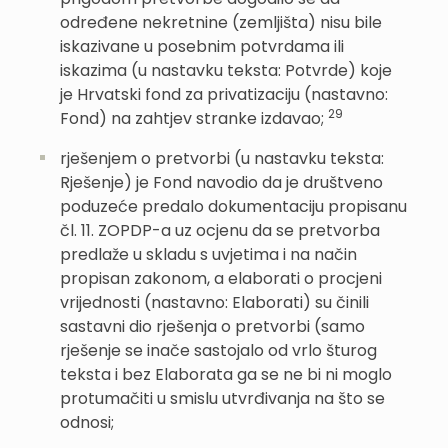
određene nekretnine (zemljišta) nisu bile
iskazivane u posebnim potvrdama ili
iskazima (u nastavku teksta: Potvrde) koje
je Hrvatski fond za privatizaciju (nastavno:
29
Fond) na zahtjev stranke izdavao;
rješenjem o pretvorbi (u nastavku teksta:
Rješenje) je Fond navodio da je društveno
poduzeće predalo dokumentaciju propisanu
čl. 11. ZOPDP-a uz ocjenu da se pretvorba
predlaže u skladu s uvjetima i na način
propisan zakonom, a elaborati o procjeni
vrijednosti (nastavno: Elaborati) su činili
sastavni dio rješenja o pretvorbi (samo
rješenje se inače sastojalo od vrlo šturog
teksta i bez Elaborata ga se ne bi ni moglo
protumačiti u smislu utvrđivanja na što se
odnosi;