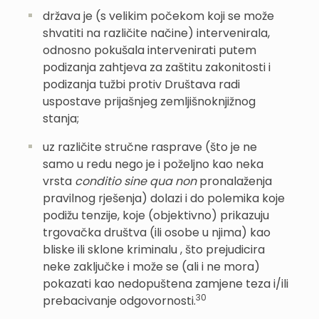
država je (s velikim počekom koji se može
shvatiti na različite načine) intervenirala,
odnosno pokušala intervenirati putem
podizanja zahtjeva za zaštitu zakonitosti i
podizanja tužbi protiv Društava radi
uspostave prijašnjeg zemljišnoknjižnog
stanja;
uz različite stručne rasprave (što je ne
samo u redu nego je i poželjno kao neka
vrsta
conditio sine qua non
pronalaženja
pravilnog rješenja) dolazi i do polemika koje
podižu tenzije, koje (objektivno) prikazuju
trgovačka društva (ili osobe u njima) kao
bliske ili sklone kriminalu , što prejudicira
neke zaključke i može se (ali i ne mora)
pokazati kao nedopuštena zamjene teza i/ili
30
prebacivanje odgovornosti.