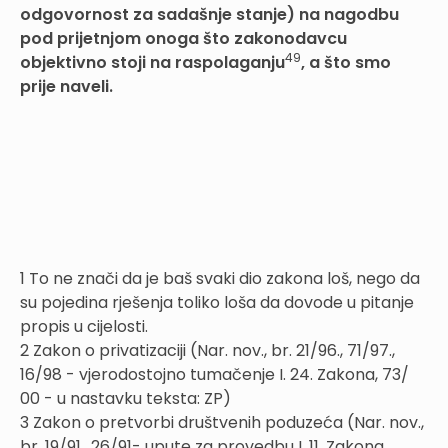
odgovornost za sadašnje stanje) na nagodbu
pod prijetnjom onoga što zakonodavcu
49
objektivno stoji na raspolaganju
, a što smo
prije naveli.
1 To ne znači da je baš svaki dio zakona loš, nego da
su pojedina rješenja toliko loša da dovode u pitanje
propis u cijelosti.
2 Zakon o privatizaciji (Nar. nov., br. 21/96., 71/97.,
16/98 - vjerodostojno tumačenje I. 24. Zakona, 73/
00 - u nastavku teksta: ZP)
3 Zakon o pretvorbi društvenih poduzeća (Nar. nov.,
br. 19/91., 26/91- upute za provedbu I. 11. Zakona,