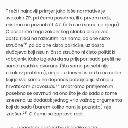
Treći i najnoviji primjer jako loše normative je
svakako ZP, pri čemu posebno, ili u prvom redu,
mislimo na poznati čl. 47. (iako ne i samo na njega).
O dosezima toga zakonskog članka bilo je već
dosta riječi na različitim razinama, od one čisto
26
stručne
pa do one čisto političke, uz dosta
slučajeva koji nisu ni čisto stručno ni čisto politički
»obojeni«. Kako izgleda da su prijepori sada prešli ne
samo u sudske dvorane (što samo po sebi nije
nikakav problem), nego i u dnevni tisak i to na način
koji je sve samo ne doprinos poboljšanju stanja u
27
hrvatskom pravosuđu
smatramo primjerenim
posebno se osvrnuti na ono što je do sada o tome
izneseno, uz dodatak jednog vrlo važnog argumenta
koji do sada (barem koliko nam je poznato) nije
28
iznošen
. O čemu se zapravo radi:
prigodom pretvorbe dogodilo se da