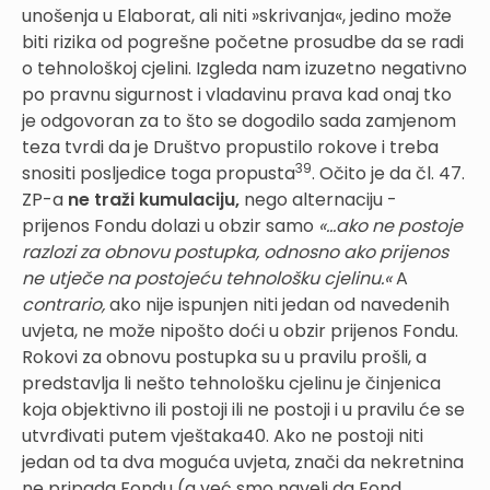
unošenja u Elaborat, ali niti »skrivanja«, jedino može
biti rizika od pogrešne početne prosudbe da se radi
o tehnološkoj cjelini. Izgleda nam izuzetno negativno
po pravnu sigurnost i vladavinu prava kad onaj tko
je odgovoran za to što se dogodilo sada zamjenom
teza tvrdi da je Društvo propustilo rokove i treba
39
snositi posljedice toga propusta
. Očito je da čl. 47.
ZP-a
ne traži kumulaciju,
nego alternaciju -
prijenos Fondu dolazi u obzir samo
«...ako ne postoje
razlozi za obnovu postupka, odnosno ako prijenos
ne utječe na postojeću tehnološku cjelinu.«
A
contrario,
ako nije ispunjen niti jedan od navedenih
uvjeta, ne može nipošto doći u obzir prijenos Fondu.
Rokovi za obnovu postupka su u pravilu prošli, a
predstavlja li nešto tehnološku cjelinu je činjenica
koja objektivno ili postoji ili ne postoji i u pravilu će se
utvrđivati putem vještaka40. Ako ne postoji niti
jedan od ta dva moguća uvjeta, znači da nekretnina
ne pripada Fondu (a već smo naveli da Fond