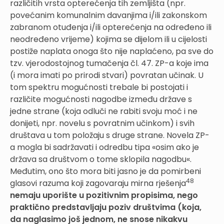
različitih vrsta opterećenja tih zemljišta (npr.
povećanim komunalnim davanjima i/ili zakonskom
zabranom otuđenja i/ili opterećenja na određeno ili
neodređeno vrijeme) kojima se dijelom ili u cijelosti
postiže naplata onoga što nije naplaćeno, pa sve do
tzv. vjerodostojnog tumačenja čl. 47. ZP-a koje ima
(i mora imati po prirodi stvari) povratan učinak. U
tom spektru mogućnosti trebale bi postojati i
različite mogućnosti nagodbe između države s
jedne strane (koja odluči ne rabiti svoju moć i ne
donijeti, npr. novelu s povratnim učinkom) i svih
društava u tom položaju s druge strane. Novela ZP-
a mogla bi sadržavati i odredbu tipa «osim ako je
država sa društvom o tome sklopila nagodbu«.
Međutim, ono što mora biti jasno je da pomirbeni
48
glasovi razuma koji zagovaraju mirna rješenja
nemaju uporište u pozitivnim propisima, nego
praktično predstavljaju poziv društvima (koja,
da naglasimo još jednom, ne snose nikakvu