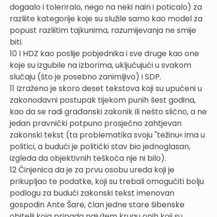
dogaalo i toleriralo, nego na neki nain i poticalo) za
razliite kategorije koje su služile samo kao model za
popust razliitim tajkunima, razumijevanja ne smije
biti.
10 I HDZ kao poslije pobjednika i sve druge kao one
koje su izgubile na izborima, uključujući u svakom
slučaju (što je posebno zanimljivo) i SDP.
11 Izraženo je skoro deset tekstova koji su upućeni u
zakonodavni postupak tijekom punih šest godina,
kao da se radi građanski zakonik ili nešto slično, a ne
jedan pravnički potpuno prosječno zahtjevan
zakonski tekst (ta problematika svoju "težinu« ima u
politici, a budući je politički stav bio jednoglasan,
izgleda da objektivnih teškoća nje ni bilo).
12 Činjenica da je za prvu osobu ureda koji je
prikupljao te podatke, koji su trebali omogućiti bolju
podlogu za budući zakonski tekst imenovan
gospodin Ante Šare, član jedne stare šibenske
obitelji koja pripada najužem krugu onih koji su