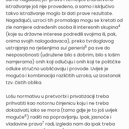
istraživanje još nije provedeno, a samo i isključivo
takvo istraživanje moglo bi dati prave rezultate.
Nagađajući, uzroci tih promašaja mogu se kretati od
4
zle namjere određenih osoba ili interesnih skupina
(koje su državne interese podredili svojima ili, pak,
onima svojih nalogodavaca), preko tvrdoglavog
5
ustrajanja na rješenjima
sui generis
pa sve do
nesposobnosti (udružene bilo s dobrim, bilo s lošim
namjerama) onih koji odlučuju i onih koji te političke
odluke stručno uobličavaju i provode. Uvijek je
moguća i kombinacija različitih uzroka, uz izostanak
tzv. čistih oblika.
Lošu normativu u pretvorbi i privatizaciji treba
prihvatiti kao notornu činjenicu koju i ne treba
dokazivati, iako se mora (tamo gdje je to još uvijek
6
moguće
) raditi na popravljanju. Ipak, jasnoće i
7
vladavine prava
radi, izgleda nam da ipak treba