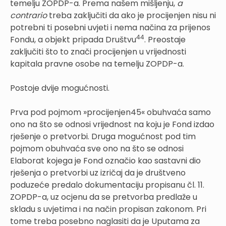
temelju ZOPDP-a. Prema našem mišljenju,
a
contrario
treba zaključiti da ako je procijenjen nisu ni
potrebni ti posebni uvjeti i nema načina za prijenos
44
Fondu, a objekt pripada Društvu
. Preostaje
zaključiti što to znači procijenjen u vrijednosti
kapitala pravne osobe na temelju ZOPDP-a.
Postoje dvije mogućnosti.
Prva pod pojmom »procijenjen45« obuhvaća samo
ono na što se odnosi vrijednost na koju je Fond izdao
rješenje o pretvorbi. Druga mogućnost pod tim
pojmom obuhvaća sve ono na što se odnosi
Elaborat kojega je Fond označio kao sastavni dio
rješenja o pretvorbi uz izričaj da je društveno
poduzeće predalo dokumentaciju propisanu čl. 11.
ZOPDP-a, uz ocjenu da se pretvorba predlaže u
skladu s uvjetima i na način propisan zakonom. Pri
tome treba posebno naglasiti da je Uputama za