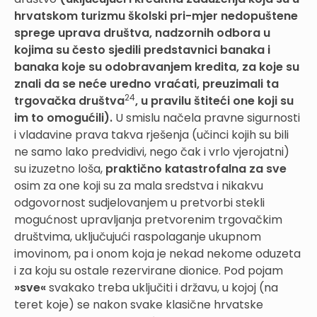
hrvatskom turizmu školski pri-
mjer nedopuštene
sprege uprava društva, nadzornih odbora u
kojima su često sjedili predstavnici banaka i
banaka koje su odobravanjem kredita, za koje su
znali da se neće uredno vraćati, preuzimali ta
24
trgovačka društva
, u pravilu štiteći one koji su
im to omogućili).
U smislu načela pravne sigurnosti
i vladavine prava takva rješenja (učinci kojih su bili
ne samo lako predvidivi, nego čak i vrlo vjerojatni)
su izuzetno loša,
praktično katastrofalna za sve
osim za one koji su za mala sredstva i nikakvu
odgovornost sudjelovanjem u pretvorbi stekli
mogućnost upravljanja pretvorenim trgovačkim
društvima, uključujući raspolaganje ukupnom
imovinom, pa i onom koja je nekad nekome oduzeta
i za koju su ostale rezervirane dionice. Pod pojam
»sve«
svakako treba uključiti i državu, u kojoj (na
teret koje) se nakon svake klasične hrvatske