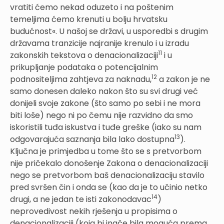
vratiti ćemo nekad oduzeto i na poštenim
temeljima ćemo krenuti u bolju hrvatsku
budućnost«. U našoj se državi, u usporedbi s drugim
državama tranzicije najranije krenulo i u izradu
11
zakonskih tekstova o denacionalizaciji
i u
prikupljanje podataka o potencijalnim
12
podnositeljima zahtjeva za naknadu,
a zakon je ne
samo donesen daleko nakon što su svi drugi već
donijeli svoje zakone (što samo po sebi i ne mora
biti loše) nego ni po čemu nije razvidno da smo
iskoristili tuđa iskustva i tuđe greške (iako su nam
13
odgovarajuća saznanja bila lako dostupna
).
Ključna je primjedba u tome što se s pretvorbom
nije pričekalo donošenje Zakona o denacionalizaciji
nego se pretvorbom baš denacionalizaciju stavilo
pred svršen čin i onda se (kao da je to učinio netko
14
drugi, a ne jedan te isti zakonodavac
)
neprovedivost nekih rješenja u propisima o
denacionalizaciji (koja bi inače bila moguća prema