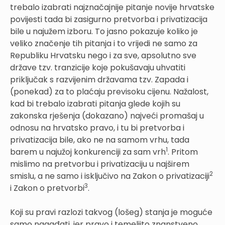
trebalo izabrati najznačajnije pitanje novije hrvatske
povijesti tada bi zasigurno pretvorba i privatizacija
bile u najužem izboru. To jasno pokazuje koliko je
veliko značenje tih pitanja i to vrijedi ne samo za
Republiku Hrvatsku nego i za sve, apsolutno sve
države tzv. tranzicije koje pokušavaju uhvatiti
priključak s razvijenim državama tzv. Zapada i
(ponekad) za to plaćaju previsoku cijenu. Nažalost,
kad bi trebalo izabrati pitanja glede kojih su
zakonska rješenja (dokazano) najveći promašaj u
odnosu na hrvatsko pravo, i tu bi pretvorba i
privatizacija bile, ako ne na samom vrhu, tada
1
barem u najužoj konkurenciji za sam vrh
. Pritom
mislimo na pretvorbu i privatizaciju u najširem
2
smislu, a ne samo i isključivo na Zakon o privatizaciji
3
i Zakon o pretvorbi
.
Koji su pravi razlozi takvog (lošeg) stanja je moguće
samo nagađati, jer pravo i temeljito znanstveno