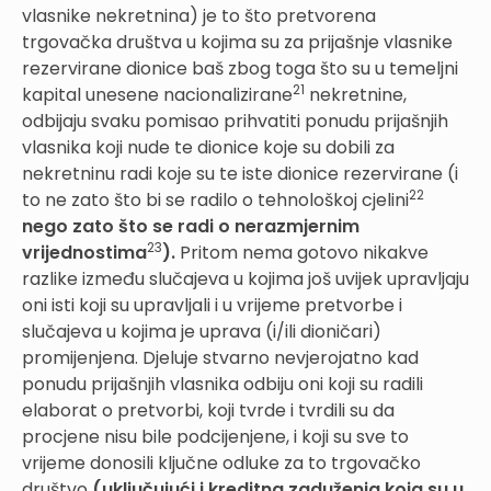
vlasnike nekretnina) je to što pretvorena
trgovačka društva u kojima su za prijašnje vlasnike
rezervirane dionice baš zbog toga što su u temeljni
21
kapital unesene nacionalizirane
nekretnine,
odbijaju svaku pomisao prihvatiti ponudu prijašnjih
vlasnika koji nude te dionice koje su dobili za
nekretninu radi koje su te iste dionice rezervirane (i
22
to ne zato što bi se radilo o tehnološkoj cjelini
nego zato što se radi o nerazmjernim
23
vrijednostima
).
Pritom nema gotovo nikakve
razlike između slučajeva u kojima još uvijek upravljaju
oni isti koji su upravljali i u vrijeme pretvorbe i
slučajeva u kojima je uprava (i/ili dioničari)
promijenjena. Djeluje stvarno nevjerojatno kad
ponudu prijašnjih vlasnika odbiju oni koji su radili
elaborat o pretvorbi, koji tvrde i tvrdili su da
procjene nisu bile podcijenjene, i koji su sve to
vrijeme donosili ključne odluke za to trgovačko
društvo
(uključujući i kreditna zaduženja koja su u