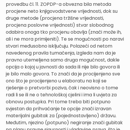
provedbu čl. 11. ZOPDP-a obvezna bila metoda
procjene neto knjigovodstvene vrijednosti, dok su
druge metode (procjena tržišne vrijednosti,
procjena poslovne vrijednosti) stvar slobodnog
odabira onoga tko procjenu obavlja (znači može ih,
ali i ne mora primijeniti). Te se mogućnosti po naravi
stvari međusobno isključuju. Polazeći od netom
navedenog pravila tumačenja, izgleda nam da je
pravno utemeljena samo druga mogućnost, dakle
opcija o kojoj u javnosti do sada ili nije bilo govora ili
je bilo malo govora. To znači da je procijenjeno sve
ono što je procijenjeno u elaboratu na koji se
rješenje o pretvorbi poziva, čak i neovisno o tome
radi li se ili ne o tehnološkoj cjelini i ima li uvjeta za
obnovu postupka. Pri tome treba biti potpuno
svjestan da prihvaćanje te opcije znači izravan
materijalni gubitak za (pojednostavljeno) državu.
Međutim, njezino (potpuno) negiranje znači gubitak
na planu pravne sigurnosti i vladavine prava, što je