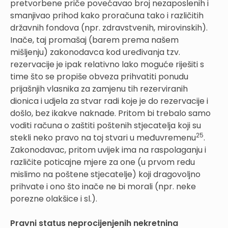
pretvorbene priče povećavao broj nezaposlenih i
smanjivao prihod kako proračuna tako i različitih
državnih fondova (npr. zdravstvenih, mirovinskih).
Inače, taj promašaj (barem prema našem
mišljenju) zakonodavca kod uređivanja tzv.
rezervacije je ipak relativno lako moguće riješiti s
time što se propiše obveza prihvatiti ponudu
prijašnjih vlasnika za zamjenu tih rezerviranih
dionica i udjela za stvar radi koje je do rezervacije i
došlo, bez ikakve naknade. Pritom bi trebalo samo
voditi računa o zaštiti poštenih stjecatelja koji su
25
stekli neko pravo na toj stvari u međuvremenu
.
Zakonodavac, pritom uvijek ima na raspolaganju i
različite poticajne mjere za one (u prvom redu
mislimo na poštene stjecatelje) koji dragovoljno
prihvate i ono što inače ne bi morali (npr. neke
porezne olakšice i sl.).
Pravni status neprocijenjenih nekretnina