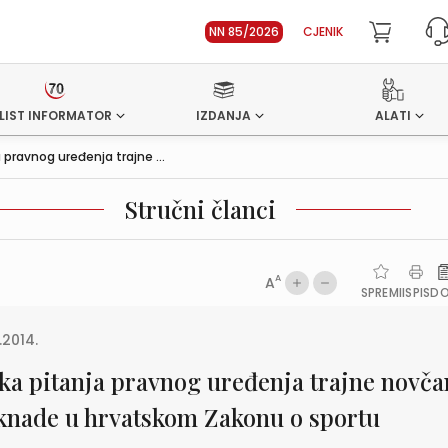
NN 85/2026
CJENIK
LIST INFORMATOR
IZDANJA
ALATI
 pravnog uređenja trajne ...
Stručni članci
A
A
SPREMI
ISPIS
D
.2014.
ka pitanja pravnog uređenja trajne novča
knade u hrvatskom Zakonu o sportu