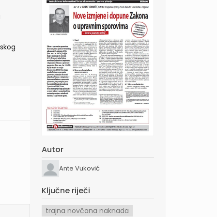
g
jskog
Autor
Ante Vuković
Ključne riječi
trajna novčana naknada