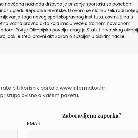
na novčana naknada državno je prizanje sportašu za poseban
inos ugledu Republike Hrvatske. U ovom se članku želi, radi bolje
mijevanja toga novog sportskopravnog instituta, osvrnuti na tri
etno važna pravna akta koja imaju veze s trajnom novčanom
adom. Prvi je Olimpijska povelja, drugi je Statut Hrvatskog olimpi
ra, dok je treći pravni akt Zakon o suzbijanju diskriminacije.
rate biti korisnik portala www.informator.hr.
 pristupa ovisno o Vašem paketu.
Zaboravljena zaporka?
EMAIL