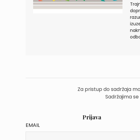
Traj
dopr
razu
izuz
nakn
odbo
Za pristup do sadržaja mo
Sadržajima se
Prijava
EMAIL