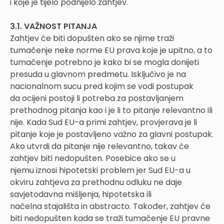
i koje je tijelo podnijelo zahtjev.
3.1. VAŽNOST PITANJA
Zahtjev će biti dopušten ako se njime traži
tumačenje neke norme EU prava koje je upitno, a to
tumačenje potrebno je kako bi se mogla donijeti
presuda u glavnom predmetu. Isključivo je na
nacionalnom sucu pred kojim se vodi postupak
da ocijeni postoji li potreba za postavljanjem
prethodnog pitanja kao i je li to pitanje relevantno ili
nije. Kada Sud EU-a primi zahtjev, provjerava je li
pitanje koje je postavljeno važno za glavni postupak.
Ako utvrdi da pitanje nije relevantno, takav će
zahtjev biti nedopušten. Posebice ako se u
njemu iznosi hipotetski problem jer Sud EU-a u
okviru zahtjeva za prethodnu odluku ne daje
savjetodavna mišljenja, hipotetska ili
načelna stajališta in abstracto. Također, zahtjev će
biti nedopušten kada se traži tumačenje EU pravne