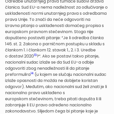
Odredbe unutarnjeg prava tumače sudovi država
članica. Sud EU-a nema nadležnost za odlučivanje o
usklađenosti normi unutarnjeg prava s odredbama
prava Unije. To znači da neće odgovoriti na
izravna pitanja o usklađenosti domaćeg propisa s
europskom pravnom stečevinom. Stoga nije
dopušteno postaviti pitanje: “Je li odredba članka
146. st. 2. Zakona o parničnom postupku u skladu s
člankom 1. i člankom 12. stavak 1., 2. i 3. Uredbe
13
o dostavi 2020
?“. Ako se postavi takvo pitanje,
nacionalni sudac izlaže se da Sud EU-a odbije
odgovoriti zbog nenadležnosti ili da pitanje
14
preformulira
(u kojem se slučaju nacionalni sudac
izlaže opasnosti da možda ne dobijete koristan
odgovor). Međutim, ako nacionalni sud želi znati je li
nacionalno pravo usklađeno s
europskom stečevinom, treba pitati dopušta li ili
zabranjuje li EU pravo određeno nacionalno
zakonodavstvo. Slijedom čega bi pitanje koje je