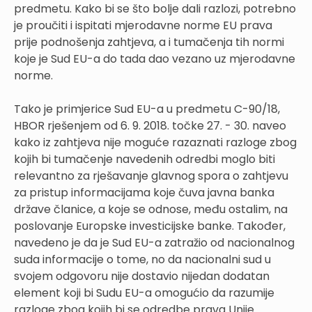
predmetu. Kako bi se što bolje dali razlozi, potrebno
je proučiti i ispitati mjerodavne norme EU prava
prije podnošenja zahtjeva, a i tumačenja tih normi
koje je Sud EU-a do tada dao vezano uz mjerodavne
norme.
Tako je primjerice Sud EU-a u predmetu C-90/18,
HBOR rješenjem od 6. 9. 2018. točke 27. - 30. naveo
kako iz zahtjeva nije moguće razaznati razloge zbog
kojih bi tumačenje navedenih odredbi moglo biti
relevantno za rješavanje glavnog spora o zahtjevu
za pristup informacijama koje čuva javna banka
države članice, a koje se odnose, među ostalim, na
poslovanje Europske investicijske banke. Također,
navedeno je da je Sud EU-a zatražio od nacionalnog
suda informacije o tome, no da nacionalni sud u
svojem odgovoru nije dostavio nijedan dodatan
element koji bi Sudu EU-a omogućio da razumije
razloge zbog kojih bi se odredbe prava Unije