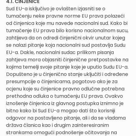
4.1. ČINJENICE
Sud EU-a isključivo je ovlašten izjasniti se o
tumačenju neke pravne norme EU prava polazeći
od činjenica koje mu navede nacionalni sud. Kako bi
tumačenje EU prava bilo korisno nacionalnom sucu,
zahtijeva da on odredi činjenični okvir unutar kojeg
se nalazi pitanje koja nacionalni sud postavlja Sudu
EU-a. Dakle, nacionalni sudac prilikom pisanja
zahtjeva mora objasniti činjenične pretpostavke na
kojima temelji svoje pitanje koje je uputio Sudu EU-a.
Dopušteno je u činjenično stanje uključiti i određene
presumpcije o činjenicama, pogotovo ako je za
ocjenu koje su činjenice pravno odlučne potrebna
prethodna odluka o tumačenju EU prava. Ovakvo
iznošenje činjenica iz glavnog postupka iznimno je
bitno kako bi Sud EU-a mogao dati što korisniji
odgovor na postavljeno pitanje, ali i da se vladama
država članica kao i drugim zainteresiranim
strankama omogući podnošenje očitovanja na