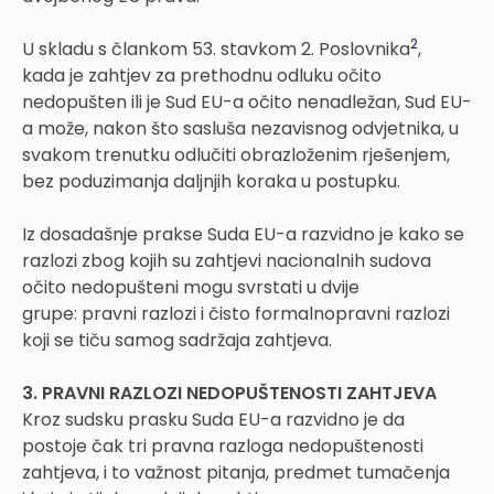
2
U skladu s člankom 53. stavkom 2. Poslovnika
,
kada je zahtjev za prethodnu odluku očito
nedopušten ili je Sud EU-a očito nenadležan, Sud EU-
a može, nakon što sasluša nezavisnog odvjetnika, u
svakom trenutku odlučiti obrazloženim rješenjem,
bez poduzimanja daljnjih koraka u postupku.
Iz dosadašnje prakse Suda EU-a razvidno je kako se
razlozi zbog kojih su zahtjevi nacionalnih sudova
očito nedopušteni mogu svrstati u dvije
grupe: pravni razlozi i čisto formalnopravni razlozi
koji se tiču samog sadržaja zahtjeva.
3. PRAVNI RAZLOZI NEDOPUŠTENOSTI ZAHTJEVA
Kroz sudsku prasku Suda EU-a razvidno je da
postoje čak tri pravna razloga nedopuštenosti
zahtjeva, i to važnost pitanja, predmet tumačenja