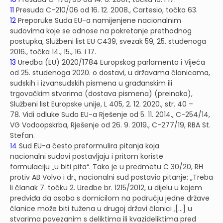
11
Presuda C-210/06 od 16. 12. 2008., Cartesio, točka 63.
12
Preporuke Suda EU-a namijenjene nacionalnim
sudovima koje se odnose na pokretanje prethodnog
postupka, Službeni list EU C439, svezak 59, 25. studenoga
2016., točka 14., 15., 16. i 17.
13
Uredba (EU) 2020/1784 Europskog parlamenta i Vijeća
od 25. studenoga 2020. o dostavi, u državama članicama,
sudskih i izvansudskih pismena u građanskim ili
trgovačkim stvarima (dostava pismena) (preinaka),
Službeni list Europske unije, L 405, 2. 12. 2020., str. 40 –
78. Vidi odluke Suda EU-a Rješenje od 5. 11. 2014., C-254/14,
VG Vodoopskrba, Rješenje od 26. 9. 2019., C-277/19, RBA St.
Stefan.
14
Sud EU-a često preformulira pitanja koja
nacionalni sudovi postavljaju i pritom koriste
formulaciju „u biti pita“. Tako je u predmetu C 30/20, RH
protiv AB Volvo i dr., nacionalni sud postavio pitanje: „Treba
li članak 7. točku 2. Uredbe br. 1215/2012, u dijelu u kojem
predviđa da osoba s domicilom na području jedne države
članice može biti tužena u drugoj državi članici ‚[…] u
stvarima povezanim s deliktima ili kvazideliktima pred