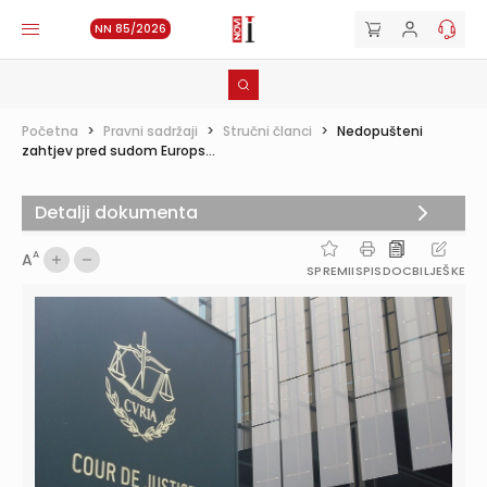
NN 85/2026
Početna
>
Pravni sadržaji
>
Stručni članci
>
Nedopušteni
zahtjev pred sudom Europs...
Detalji dokumenta
A
A
SPREMI
ISPIS
DOC
BILJEŠKE