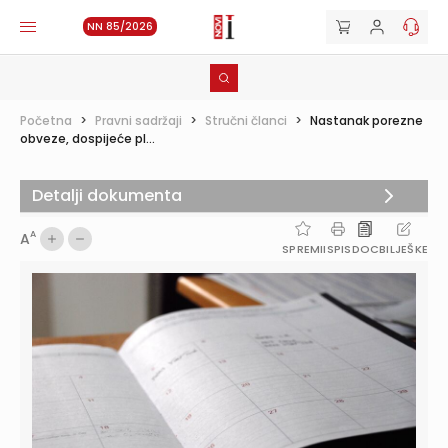
NN 85/2026
Početna
>
Pravni sadržaji
>
Stručni članci
>
Nastanak porezne
obveze, dospijeće pl...
Detalji dokumenta
A
A
SPREMI
ISPIS
DOC
BILJEŠKE