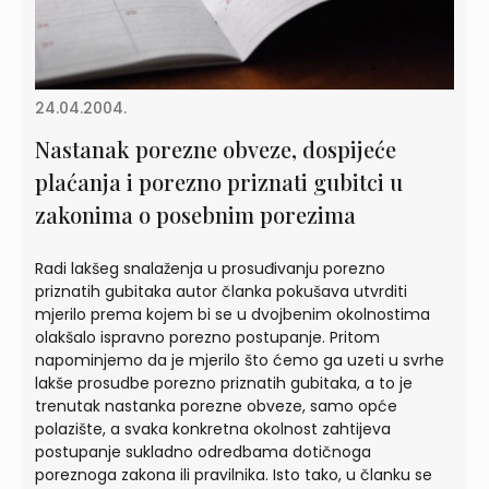
24.04.2004.
Nastanak porezne obveze, dospijeće
plaćanja i porezno priznati gubitci u
zakonima o posebnim porezima
Radi lakšeg snalaženja u prosuđivanju porezno
priznatih gubitaka autor članka pokušava utvrditi
mjerilo prema kojem bi se u dvojbenim okolnostima
olakšalo ispravno porezno postupanje. Pritom
napominjemo da je mjerilo što ćemo ga uzeti u svrhe
lakše prosudbe porezno priznatih gubitaka, a to je
trenutak nastanka porezne obveze, samo opće
polazište, a svaka konkretna okolnost zahtijeva
postupanje sukladno odredbama dotičnoga
poreznoga zakona ili pravilnika. Isto tako, u članku se