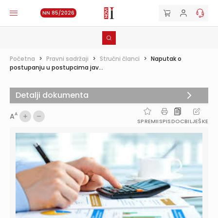
NN 85/2026
Početna
>
Pravni sadržaji
>
Stručni članci
>
Naputak o
postupanju u postupcima jav...
Detalji dokumenta
A
A
SPREMI
ISPIS
DOC
BILJEŠKE