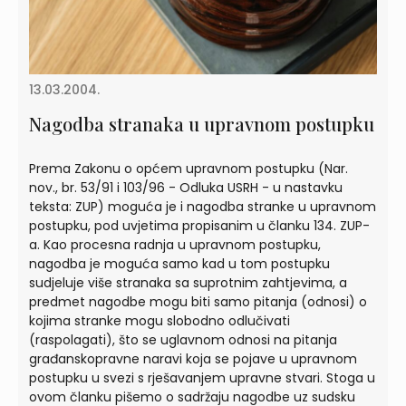
13.03.2004.
Nagodba stranaka u upravnom postupku
Prema Zakonu o općem upravnom postupku (Nar.
nov., br. 53/91 i 103/96 - Odluka USRH - u nastavku
teksta: ZUP) moguća je i nagodba stranke u upravnom
postupku, pod uvjetima propisanim u članku 134. ZUP-
a. Kao procesna radnja u upravnom postupku,
nagodba je moguća samo kad u tom postupku
sudjeluje više stranaka sa suprotnim zahtjevima, a
predmet nagodbe mogu biti samo pitanja (odnosi) o
kojima stranke mogu slobodno odlučivati
(raspolagati), što se uglavnom odnosi na pitanja
građanskopravne naravi koja se pojave u upravnom
postupku u svezi s rješavanjem upravne stvari. Stoga u
ovom članku pišemo o sadržaju nagodbe uz sudsku