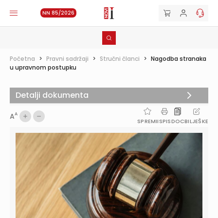
NN 85/2026
Početna
>
Pravni sadržaji
>
Stručni članci
>
Nagodba stranaka
u upravnom postupku
Detalji dokumenta
A
A
SPREMI
ISPIS
DOC
BILJEŠKE