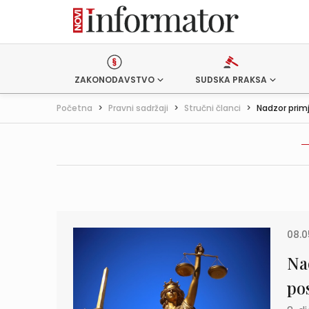
ZAKONODAVSTVO
SUDSKA PRAKSA
Početna
>
Pravni sadržaji
>
Stručni članci
>
Nadzor prim
08.0
Na
po