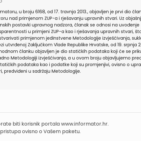
io
rmatoru, u broju 6168, od 17. travnja 2013., objavljen je prvi dio čla
oru nad primjenom ZUP-a i rješavanju upravnih stvari. Uz objašn
nskih postavki upravnog nadzora, članak se odnosi na uvođenje
sparentnosti u primjeni ZUP-a kao i rješavanja upravnih stvari, št
stvarivati primjenom jedinstvene Metodologije izvješćivanja, suk
zi utvrđenoj Zaključkom Vlade Republike Hrvatske, od 19. srpnja 2
hodnom članku objavljen je dio statičkih podataka koji će se priku
adno Metodologiji izvješćivanja, a u ovom broju objavljujemo preo
statičkih podataka kao i podatke koji su promjenjivi, ovisno o upr
ri, predviđeni u sadržaju Metodologije.
rate biti korisnik portala www.informator.hr.
 pristupa ovisno o Vašem paketu.