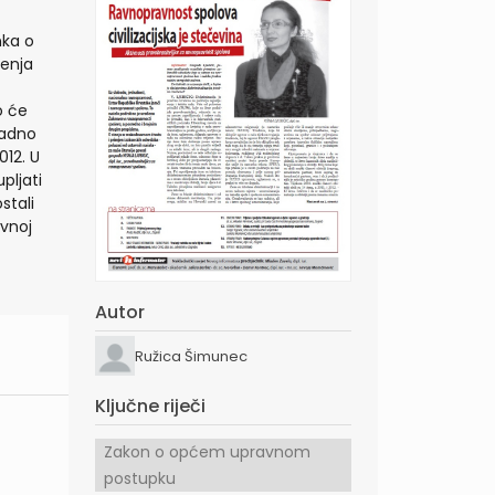
nka o
jenja
o će
ladno
012. U
pljati
stali
avnoj
Autor
Ružica Šimunec
Ključne riječi
Zakon o općem upravnom
postupku