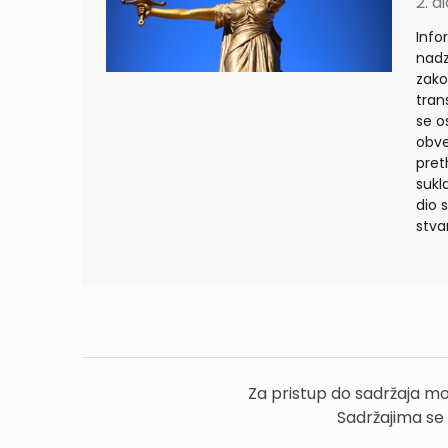
2. d
Info
nadz
zako
tran
se o
obve
pret
sukl
dio 
stva
Za pristup do sadržaja mo
Sadržajima se