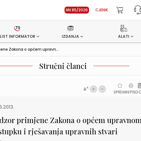
NN 85/2026
CJENIK
LIST INFORMATOR
IZDANJA
ALATI
jene Zakona o općem upravn...
Stručni članci
A
A
SPREMI
ISPIS
D
5.2013.
dzor primjene Zakona o općem upravno
stupku i rješavanja upravnih stvari