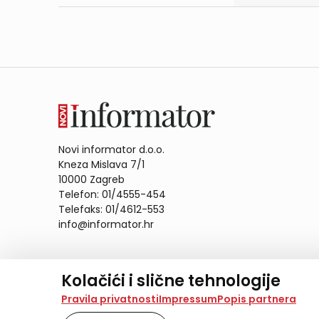
Novi informator d.o.o.
Kneza Mislava 7/1
10000 Zagreb
Telefon: 01/4555-454
Telefaks: 01/4612-553
info@informator.hr
PRATITE NAS:
Kolačići i slične tehnologije
Na našoj web stranici koristimo kolačiće i slične te
Pravila privatnosti
Impressum
Popis partnera
analiziramo promet na stranici te prikazujemo sadržaje