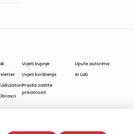
ik
Uvjeti kupnje
Upute autorima
sletter
Uvjeti korištenja
AI Lab
Kalkulatori
Pravila zaštite
privatnosti
Obrasci
aju. Time poboljšavamo korisničko iskustvo,
 više web stranica i uređaja u tu svrhu. Naši partneri