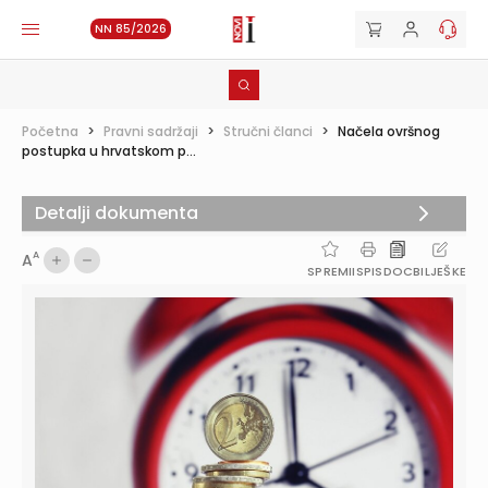
NN 85/2026
Početna
>
Pravni sadržaji
>
Stručni članci
>
Načela ovršnog
postupka u hrvatskom p...
Detalji dokumenta
A
A
SPREMI
ISPIS
DOC
BILJEŠKE