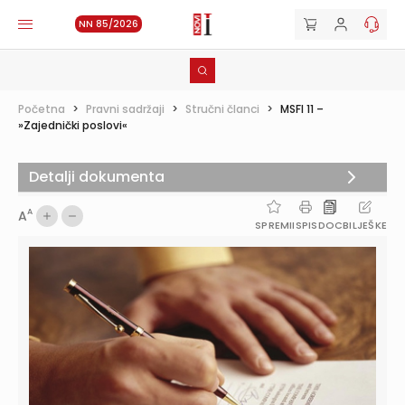
NN 85/2026
Početna
>
Pravni sadržaji
>
Stručni članci
>
MSFI 11 –
»Zajednički poslovi«
Detalji dokumenta
A
A
SPREMI
ISPIS
DOC
BILJEŠKE