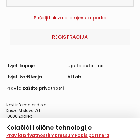
REGISTRACIJA
Uvjeti kupnje
Upute autorima
Uvjeti korištenja
AI Lab
Pravila zaštite privatnosti
Novi informator d.o.o.
Kneza Mislava 7/1
10000 Zagreb
Telefon: 01/4555-454
Kolačići i slične tehnologije
Telefaks: 01/4612-553
info@informator.hr
Na našoj web stranici koristimo kolačiće i slične
Pravila privatnosti
Impressum
Popis partnera