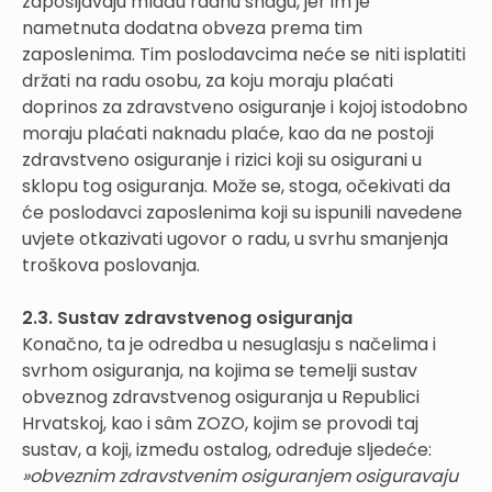
zapošljavaju mlađu radnu snagu, jer im je
nametnuta dodatna obveza prema tim
zaposlenima. Tim poslodavcima neće se niti isplatiti
držati na radu osobu, za koju moraju plaćati
doprinos za zdravstveno osiguranje i kojoj istodobno
moraju plaćati naknadu plaće, kao da ne postoji
zdravstveno osiguranje i rizici koji su osigurani u
sklopu tog osiguranja. Može se, stoga, očekivati da
će poslodavci zaposlenima koji su ispunili navedene
uvjete otkazivati ugovor o radu, u svrhu smanjenja
troškova poslovanja.
2.3. Sustav zdravstvenog osiguranja
Konačno, ta je odredba u nesuglasju s načelima i
svrhom osiguranja, na kojima se temelji sustav
obveznog zdravstvenog osiguranja u Republici
Hrvatskoj, kao i sâm ZOZO, kojim se provodi taj
sustav, a koji, između ostalog, određuje sljedeće:
»obveznim zdravstvenim osiguranjem osiguravaju