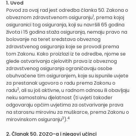
1. Uvod
Povod za ovaj rad jest odredba članka 50. Zakona o
1
obveznom zdravstvenom osiguranju
, prema kojoj
osiguranici tog osiguranja, koji su navršili 65 godina
života i 15 godina staža osiguranja, nemaju pravo na
bolovanje na teret sredstava obveznog
zdravstvenog osiguranja koje se provodi prema
tom Zakonu. Kako proizlazi iz te odredbe, njome se
glede ostvarivanja cjelovitih prava iz obveznog
zdravstvenog osiguranja ograničavaju osobe
obuhvaćene tim osiguranjem, koje su ispunile uvjete
za prestanak ugovora o radu prema Zakonu o
2
radu
, ali su još aktivne, u radnom odnosu ili obavljaju
neku samostalnu djelatnost (ti uvjeti također
odgovaraju općim uvjetima za ostvarivanje prava
na starosnu mirovinu za muškarce, prema Zakonu o
3
4
mirovinskom osiguranju
).
2. Članak 50. ZOZO-a i njegovi učinci