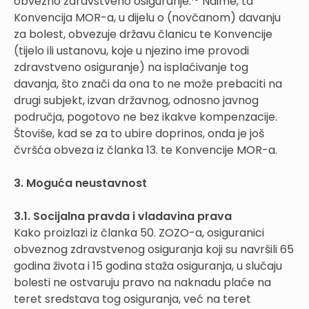
obvezno zdravstveno osiguranje.
Naime, ta
Konvencija MOR-a, u dijelu o (novčanom) davanju
za bolest, obvezuje državu članicu te Konvencije
(tijelo ili ustanovu, koje u njezino ime provodi
zdravstveno osiguranje) na isplaćivanje tog
davanja, što znači da ona to ne može prebaciti na
drugi subjekt, izvan državnog, odnosno javnog
područja, pogotovo ne bez ikakve kompenzacije.
Štoviše, kad se za to ubire doprinos, onda je još
čvršća obveza iz članka 13. te Konvencije MOR-a.
3. Moguća neustavnost
3.1. Socijalna pravda i vladavina prava
Kako proizlazi iz članka 50. ZOZO-a, osiguranici
obveznog zdravstvenog osiguranja koji su navršili 65
godina života i 15 godina staža osiguranja, u slučaju
bolesti ne ostvaruju pravo na naknadu plaće na
teret sredstava tog osiguranja, već na teret