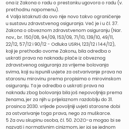
ona iz Zakona o radu o prestanku ugovora o radu (v.
prethodnu napomenu).
4 Valja istaknuti da ovo nije novo takvo ograničenje
u sustavu zdravstvenog osiguranja. Već je i u čl. 37.
Zakona o obveznom zdravstvenom osiguranju (Nar.
nov., br. 150/08, 94/09, 153/09, 71/10, 139/10, 49/11,
22/12, 57/12 i 90/12 - Odluka USRH, 123/12 i 144/12),
koji je prethodio ovome Zakonu, bila odredba o
uskrati prava na naknadu plaće iz obveznog
zdravstvenog osiguranja za vrijeme bolovanja
svima, koji su ispunili uvjete za ostvarivanje prava na
starosnu mirovinu prema propisima o mirovinskom
osiguranju. Ta je odredba o uskrati prava na
naknadu zbog bolovanja bila još nepovoljnija prema
ženama, jer za njih u prijelaznom razdoblju do 31.
prosinca 2030. vrijede povoljniji uvjeti starosne dobi
za ostvarivanje toga prava, nego za muškarce.
5 Za ovu skupinu osoba, čl. 50. ZOZO-a mogao bi se
nazvati i normativnim cinizmom, jer joj se jednom