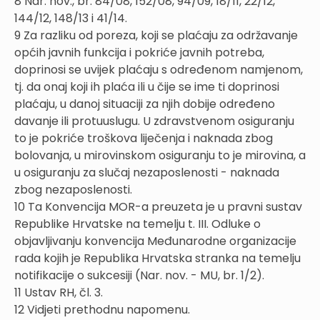
8 Nar. nov., br. 84/08, 152/08, 94/09, 18/11, 22/12,
144/12, 148/13 i 41/14.
9 Za razliku od poreza, koji se plaćaju za održavanje
općih javnih funkcija i pokriće javnih potreba,
doprinosi se uvijek plaćaju s određenom namjenom,
tj. da onaj koji ih plaća ili u čije se ime ti doprinosi
plaćaju, u danoj situaciji za njih dobije određeno
davanje ili protuuslugu. U zdravstvenom osiguranju
to je pokriće troškova liječenja i naknada zbog
bolovanja, u mirovinskom osiguranju to je mirovina, a
u osiguranju za slučaj nezaposlenosti - naknada
zbog nezaposlenosti.
10 Ta Konvencija MOR-a preuzeta je u pravni sustav
Republike Hrvatske na temelju t. III. Odluke o
objavljivanju konvencija Međunarodne organizacije
rada kojih je Republika Hrvatska stranka na temelju
notifikacije o sukcesiji (Nar. nov. - MU, br. 1/2).
11 Ustav RH, čl. 3.
12 Vidjeti prethodnu napomenu.