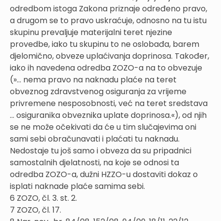
odredbom istoga Zakona priznaje određeno pravo,
a drugom se to pravo uskraćuje, odnosno na tu istu
skupinu prevaljuje materijalni teret njezine
provedbe, iako tu skupinu to ne oslobađa, barem
djelomično, obveze uplaćivanja doprinosa. Također,
iako ih navedena odredba ZOZO-a na to obvezuje
(»… nema pravo na naknadu plaće na teret
obveznog zdravstvenog osiguranja za vrijeme
privremene nesposobnosti, već na teret sredstava
… osiguranika obveznika uplate doprinosa.«), od njih
se ne može očekivati da će u tim slučajevima oni
sami sebi obračunavati i plaćati tu naknadu.
Nedostaje tu još samo i obveza da su pripadnici
samostalnih djelatnosti, na koje se odnosi ta
odredba ZOZO-a, dužni HZZO-u dostaviti dokaz o
isplati naknade plaće samima sebi.
6 ZOZO, čl. 3. st. 2.
7 ZOZO, čl. 17.