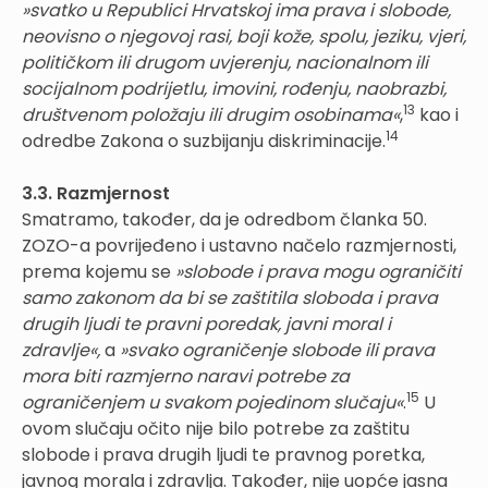
»svatko u Republici Hrvatskoj ima prava i slobode,
neovisno o njegovoj rasi, boji kože, spolu, jeziku, vjeri,
političkom ili drugom uvjerenju, nacionalnom ili
socijalnom podrijetlu, imovini, rođenju, naobrazbi,
13
društvenom položaju ili drugim osobinama«
,
kao i
14
odredbe Zakona o suzbijanju diskriminacije.
3.3. Razmjernost
Smatramo, također, da je odredbom članka 50.
ZOZO-a povrijeđeno i ustavno načelo razmjernosti,
prema kojemu se
»slobode i prava mogu ograničiti
samo zakonom da bi se zaštitila sloboda i prava
drugih ljudi te pravni poredak, javni moral i
zdravlje«,
a
»svako ograničenje slobode ili prava
mora biti razmjerno naravi potrebe za
15
ograničenjem u svakom pojedinom slučaju«
.
U
ovom slučaju očito nije bilo potrebe za zaštitu
slobode i prava drugih ljudi te pravnog poretka,
javnog morala i zdravlja. Također, nije uopće jasna