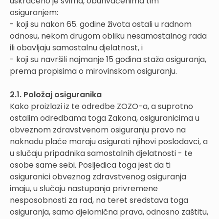
uskraćeno je svima, obuhvaćenima tim
osiguranjem:
- koji su nakon 65. godine života ostali u radnom
odnosu, nekom drugom obliku nesamostalnog rada
ili obavljaju samostalnu djelatnost, i
- koji su navršili najmanje 15 godina staža osiguranja,
prema propisima o mirovinskom osiguranju.
2.1. Položaj osiguranika
Kako proizlazi iz te odredbe ZOZO-a, a suprotno
ostalim odredbama toga Zakona, osiguranicima u
obveznom zdravstvenom osiguranju pravo na
naknadu plaće moraju osigurati njihovi poslodavci, a
u slučaju pripadnika samostalnih djelatnosti - te
osobe same sebi. Posljedica toga jest da ti
osiguranici obveznog zdravstvenog osiguranja
imaju, u slučaju nastupanja privremene
nesposobnosti za rad, na teret sredstava toga
osiguranja, samo djelomična prava, odnosno zaštitu,