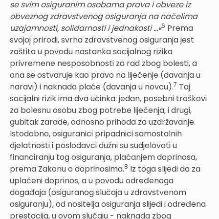
se svim osiguranim osobama prava i obveze iz
obveznog zdravstvenog osiguranja na načelima
6
uzajamnosti, solidarnosti i jednakosti …«
Prema
svojoj prirodi, svrha zdravstvenog osiguranja jest
zaštita u povodu nastanka socijalnog rizika
privremene nesposobnosti za rad zbog bolesti, a
ona se ostvaruje kao pravo na liječenje (davanja u
7
naravi) i naknada plaće (davanja u novcu).
Taj
socijalni rizik ima dva učinka: jedan, posebni troškovi
za bolesnu osobu zbog potrebe liječenja, i drugi,
gubitak zarade, odnosno prihoda za uzdržavanje.
Istodobno, osiguranici pripadnici samostalnih
djelatnosti i poslodavci dužni su sudjelovati u
financiranju tog osiguranja, plaćanjem doprinosa,
8
prema Zakonu o doprinosima.
Iz toga slijedi da za
uplaćeni doprinos, a u povodu određenoga
događaja (osiguranog slučaja u zdravstvenom
osiguranju), od nositelja osiguranja slijedi i određena
prestacija, u ovom slučaju - naknada zbog