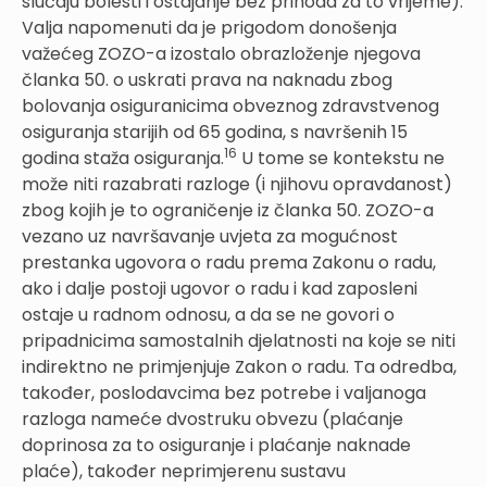
slučaju bolesti i ostajanje bez prihoda za to vrijeme).
Valja napomenuti da je prigodom donošenja
važećeg ZOZO-a izostalo obrazloženje njegova
članka 50. o uskrati prava na naknadu zbog
bolovanja osiguranicima obveznog zdravstvenog
osiguranja starijih od 65 godina, s navršenih 15
16
godina staža osiguranja.
U tome se kontekstu ne
može niti razabrati razloge (i njihovu opravdanost)
zbog kojih je to ograničenje iz članka 50. ZOZO-a
vezano uz navršavanje uvjeta za mogućnost
prestanka ugovora o radu prema Zakonu o radu,
ako i dalje postoji ugovor o radu i kad zaposleni
ostaje u radnom odnosu, a da se ne govori o
pripadnicima samostalnih djelatnosti na koje se niti
indirektno ne primjenjuje Zakon o radu. Ta odredba,
također, poslodavcima bez potrebe i valjanoga
razloga nameće dvostruku obvezu (plaćanje
doprinosa za to osiguranje i plaćanje naknade
plaće), također neprimjerenu sustavu