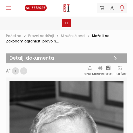
NN 86/2026
Početna
>
Pravni sadržaji
>
Stručni članci
>
Može li se
Zakonom ograničiti pravo n...
Detalji dokumenta
A
A
SPREMI
ISPIS
DOC
BILJEŠKE