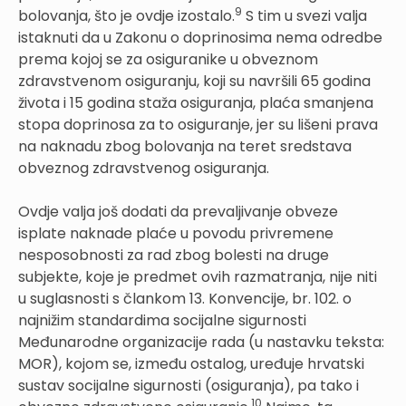
9
bolovanja, što je ovdje izostalo.
S tim u svezi valja
istaknuti da u Zakonu o doprinosima nema odredbe
prema kojoj se za osiguranike u obveznom
zdravstvenom osiguranju, koji su navršili 65 godina
života i 15 godina staža osiguranja, plaća smanjena
stopa doprinosa za to osiguranje, jer su lišeni prava
na naknadu zbog bolovanja na teret sredstava
obveznog zdravstvenog osiguranja.
Ovdje valja još dodati da prevaljivanje obveze
isplate naknade plaće u povodu privremene
nesposobnosti za rad zbog bolesti na druge
subjekte, koje je predmet ovih razmatranja, nije niti
u suglasnosti s člankom 13. Konvencije, br. 102. o
najnižim standardima socijalne sigurnosti
Međunarodne organizacije rada (u nastavku teksta:
MOR), kojom se, između ostalog, uređuje hrvatski
sustav socijalne sigurnosti (osiguranja), pa tako i
10