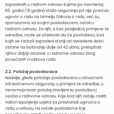
zaposlenih u radnom odnosu kojima po navršenoj
65. godini i 15 godina staža osiguranja još nije prestao
ugovor o radu na temelju Zakona o radu, već su,
sporazumno sa svojim poslodavcem, ostali u
radnom odnosu. Za njih, a kao posljedica primjene te
odredbe, može se očekivati da će poslodavci, kod
kojih se razboli zaposleni stariji od navedene dobi i
ostane na bolovanju dulje od 42 dana, preispitati
njihov daljnji ostanak u radnome odnosu zbog
povećanih troškova rada.
2.2. Položaj poslodavaca
Nadalje, glede položaja poslodavaca u obveznom
zdravstvenom osiguranju u primjeni te odredbe, u
neravnopravan položaj stavljeni su poslodavci
osoba u radnome odnosu, koje kod njih ostaju raditi
nakon ispunjenja uvjeta za prestanak ugovora o
radu, u odnosu na ostale poslodavce koji