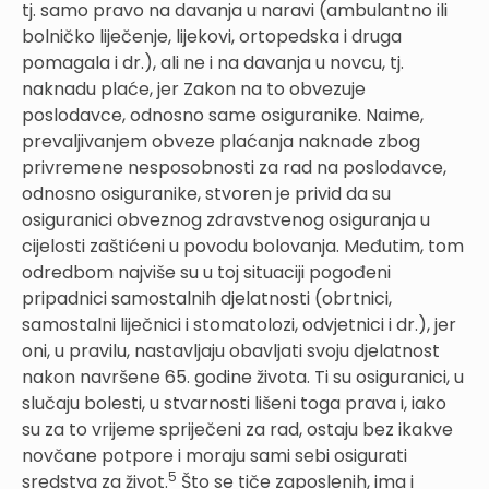
tj. samo pravo na davanja u naravi (ambulantno ili
bolničko liječenje, lijekovi, ortopedska i druga
pomagala i dr.), ali ne i na davanja u novcu, tj.
naknadu plaće, jer Zakon na to obvezuje
poslodavce, odnosno same osiguranike. Naime,
prevaljivanjem obveze plaćanja naknade zbog
privremene nesposobnosti za rad na poslodavce,
odnosno osiguranike, stvoren je privid da su
osiguranici obveznog zdravstvenog osiguranja u
cijelosti zaštićeni u povodu bolovanja. Međutim, tom
odredbom najviše su u toj situaciji pogođeni
pripadnici samostalnih djelatnosti (obrtnici,
samostalni liječnici i stomatolozi, odvjetnici i dr.), jer
oni, u pravilu, nastavljaju obavljati svoju djelatnost
nakon navršene 65. godine života. Ti su osiguranici, u
slučaju bolesti, u stvarnosti lišeni toga prava i, iako
su za to vrijeme spriječeni za rad, ostaju bez ikakve
novčane potpore i moraju sami sebi osigurati
5
sredstva za život.
Što se tiče zaposlenih, ima i