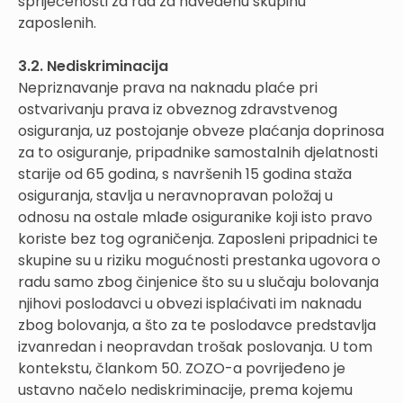
spriječenosti za rad za navedenu skupinu
zaposlenih.
3.2. Nediskriminacija
Nepriznavanje prava na naknadu plaće pri
ostvarivanju prava iz obveznog zdravstvenog
osiguranja, uz postojanje obveze plaćanja doprinosa
za to osiguranje, pripadnike samostalnih djelatnosti
starije od 65 godina, s navršenih 15 godina staža
osiguranja, stavlja u neravnopravan položaj u
odnosu na ostale mlađe osiguranike koji isto pravo
koriste bez tog ograničenja. Zaposleni pripadnici te
skupine su u riziku mogućnosti prestanka ugovora o
radu samo zbog činjenice što su u slučaju bolovanja
njihovi poslodavci u obvezi isplaćivati im naknadu
zbog bolovanja, a što za te poslodavce predstavlja
izvanredan i neopravdan trošak poslovanja. U tom
kontekstu, člankom 50. ZOZO-a povrijeđeno je
ustavno načelo nediskriminacije, prema kojemu