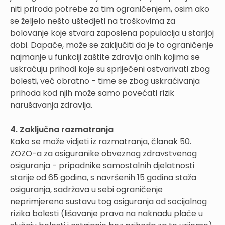
niti priroda potrebe za tim ograničenjem, osim ako
se željelo nešto uštedjeti na troškovima za
bolovanje koje stvara zaposlena populacija u starijoj
dobi. Dapače, može se zaključiti da je to ograničenje
najmanje u funkciji zaštite zdravlja onih kojima se
uskraćuju prihodi koje su spriječeni ostvarivati zbog
bolesti, već obratno - time se zbog uskraćivanja
prihoda kod njih može samo povećati rizik
narušavanja zdravlja.
4. Zaključna razmatranja
Kako se može vidjeti iz razmatranja, članak 50.
ZOZO-a za osiguranike obveznog zdravstvenog
osiguranja - pripadnike samostalnih djelatnosti
starije od 65 godina, s navršenih 15 godina staža
osiguranja, sadržava u sebi ograničenje
neprimjereno sustavu tog osiguranja od socijalnog
rizika bolesti (lišavanje prava na naknadu plaće u