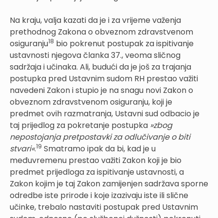
Na kraju, valja kazati da je i za vrijeme važenja
prethodnog Zakona o obveznom zdravstvenom
18
osiguranju
bio pokrenut postupak za ispitivanje
ustavnosti njegova članka 37., veoma sličnog
sadržaja i učinaka. Ali, budući da je još za trajanja
postupka pred Ustavnim sudom RH prestao važiti
navedeni Zakon i stupio je na snagu novi Zakon o
obveznom zdravstvenom osiguranju, koji je
predmet ovih razmatranja, Ustavni sud odbacio je
taj prijedlog za pokretanje postupka
»zbog
nepostojanja pretpostavki za odlučivanje o biti
19
stvari«
.
Smatramo ipak da bi, kad je u
međuvremenu prestao važiti Zakon koji je bio
predmet prijedloga za ispitivanje ustavnosti, a
Zakon kojim je taj Zakon zamijenjen sadržava sporne
odredbe iste prirode i koje izazivaju iste ili slične
učinke, trebalo nastaviti postupak pred Ustavnim