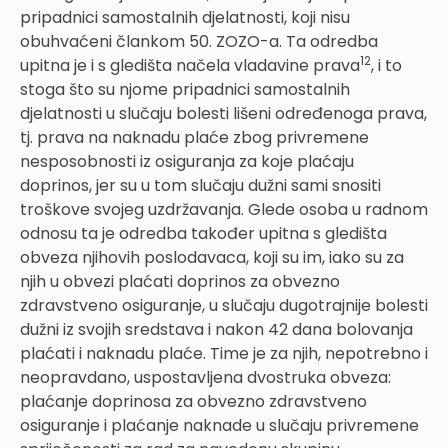
pripadnici samostalnih djelatnosti, koji nisu
obuhvaćeni člankom 50. ZOZO-a. Ta odredba
12
upitna je i s gledišta načela vladavine prava
, i to
stoga što su njome pripadnici samostalnih
djelatnosti u slučaju bolesti lišeni određenoga prava,
tj. prava na naknadu plaće zbog privremene
nesposobnosti iz osiguranja za koje plaćaju
doprinos, jer su u tom slučaju dužni sami snositi
troškove svojeg uzdržavanja. Glede osoba u radnom
odnosu ta je odredba također upitna s gledišta
obveza njihovih poslodavaca, koji su im, iako su za
njih u obvezi plaćati doprinos za obvezno
zdravstveno osiguranje, u slučaju dugotrajnije bolesti
dužni iz svojih sredstava i nakon 42 dana bolovanja
plaćati i naknadu plaće. Time je za njih, nepotrebno i
neopravdano, uspostavljena dvostruka obveza:
plaćanje doprinosa za obvezno zdravstveno
osiguranje i plaćanje naknade u slučaju privremene