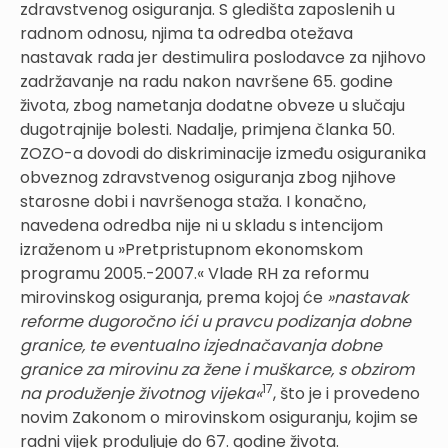
zdravstvenog osiguranja. S gledišta zaposlenih u
radnom odnosu, njima ta odredba otežava
nastavak rada jer destimulira poslodavce za njihovo
zadržavanje na radu nakon navršene 65. godine
života, zbog nametanja dodatne obveze u slučaju
dugotrajnije bolesti. Nadalje, primjena članka 50.
ZOZO-a dovodi do diskriminacije između osiguranika
obveznog zdravstvenog osiguranja zbog njihove
starosne dobi i navršenoga staža. I konačno,
navedena odredba nije ni u skladu s intencijom
izraženom u »Pretpristupnom ekonomskom
programu 2005.-2007.« Vlade RH za reformu
mirovinskog osiguranja, prema kojoj će
»nastavak
reforme dugoročno ići u pravcu podizanja dobne
granice, te eventualno izjednačavanja dobne
granice za mirovinu za žene i muškarce, s obzirom
17
na produženje životnog vijeka«
, što je i provedeno
novim Zakonom o mirovinskom osiguranju, kojim se
radni vijek produljuje do 67. godine života.