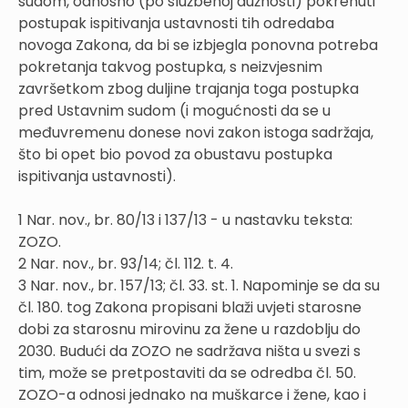
sudom, odnosno (po službenoj dužnosti) pokrenuti
postupak ispitivanja ustavnosti tih odredaba
novoga Zakona, da bi se izbjegla ponovna potreba
pokretanja takvog postupka, s neizvjesnim
završetkom zbog duljine trajanja toga postupka
pred Ustavnim sudom (i mogućnosti da se u
međuvremenu donese novi zakon istoga sadržaja,
što bi opet bio povod za obustavu postupka
ispitivanja ustavnosti).
1 Nar. nov., br. 80/13 i 137/13 - u nastavku teksta:
ZOZO.
2 Nar. nov., br. 93/14; čl. 112. t. 4.
3 Nar. nov., br. 157/13; čl. 33. st. 1. Napominje se da su
čl. 180. tog Zakona propisani blaži uvjeti starosne
dobi za starosnu mirovinu za žene u razdoblju do
2030. Budući da ZOZO ne sadržava ništa u svezi s
tim, može se pretpostaviti da se odredba čl. 50.
ZOZO-a odnosi jednako na muškarce i žene, kao i