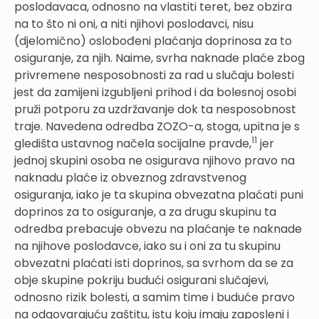
poslodavaca, odnosno na vlastiti teret, bez obzira
na to što ni oni, a niti njihovi poslodavci, nisu
(djelomično) oslobođeni plaćanja doprinosa za to
osiguranje, za njih. Naime, svrha naknade plaće zbog
privremene nesposobnosti za rad u slučaju bolesti
jest da zamijeni izgubljeni prihod i da bolesnoj osobi
pruži potporu za uzdržavanje dok ta nesposobnost
traje. Navedena odredba ZOZO-a, stoga, upitna je s
11
gledišta ustavnog načela socijalne pravde,
jer
jednoj skupini osoba ne osigurava njihovo pravo na
naknadu plaće iz obveznog zdravstvenog
osiguranja, iako je ta skupina obvezatna plaćati puni
doprinos za to osiguranje, a za drugu skupinu ta
odredba prebacuje obvezu na plaćanje te naknade
na njihove poslodavce, iako su i oni za tu skupinu
obvezatni plaćati isti doprinos, sa svrhom da se za
obje skupine pokriju budući osigurani slučajevi,
odnosno rizik bolesti, a samim time i buduće pravo
na odgovarajuću zaštitu, istu koju imaju zaposleni i